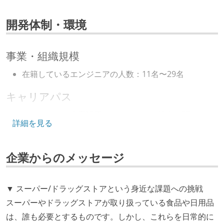
開発体制・環境
事業・組織規模
在籍しているエンジニアの人数：11名〜29名
キャリアパス
エンジニアの人事評価にエンジニア経験者が関わって
詳細を見る
いる
年収800万円以上のエンジニアに、マネジメントの役
企業からのメッセージ
割を持たない人がいる
技術カルチャー
▼ スーパー/ドラッグストアという身近な課題への挑戦
CTO またはそれに準じる、技術やワークフローの標準
スーパーやドラッグストアが取り扱っている食品や日用品
化を行う役割の人・部門が存在する
は、誰も必要とするものです。しかし、これらを日常的に