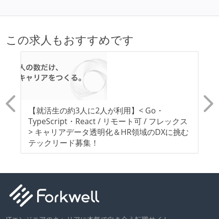
日本国内であれば、居住地は問わずにフルリモートで
きる
この求人もおすすめです
業務時間中に中抜けできる制度がある
2年以内に未就学児を子育てしながら働いていたエン
ジニアがいる
子育て中のエンジニアが、働き方を紹介したコンテン
ツが公開されている
リモ
【就活生の約3人に2人が利用】< Go・
【
フレックスタイム制または裁量労働制を採用している
！
TypeScript・React / リモート可 / フレックス
T
> キャリアデータ透明化＆HR領域のDXに挑む
ア
メンバーの多様性
テックリード募集！
ー
開発メンバーの新卒採用を実施している
待遇・福利厚生
イベントへの業務参加やチケット負担など、会社とし
て、大規模カンファレンスへの参加を支援する制度が