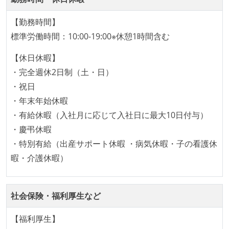
OS やエディタ、IDE といった個人の環境は、各自の責
【勤務時間】
任で好きなものを使うことができる
標準労働時間：10:00-19:00※休憩1時間含む
企画を決定する場に、実装を担当する開発メンバーが
参加している
【休日休暇】
タスクの見積もりは、実装を担当するメンバーが中心
・完全週休2日制（土・日）
となって行う
・祝日
全体のスケジュール管理は、途中の成果を随時確認し
・年末年始休暇
ながら、納期または盛り込む機能を柔軟に調整する形
・有給休暇（入社月に応じて入社日に最大10日付与）
で行う
・慶弔休暇
・特別有給（出産サポート休暇 ・病気休暇・子の看護休
コード品質向上のための取り組み
暇・介護休暇）
本番にデプロイされるコードには、全てコードレビュ
ーまたはペアプログラミングを実施している
社会保険・福利厚生など
「リファクタリングは随時行われるべき」という価値
観をメンバー全員が共有しており、日常的に実施して
【福利厚生】
いる