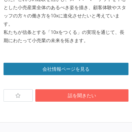
とした小売産業全体のあるべき姿を描き、顧客体験やスタ
オープンな情報共有
ッフの方々の働き方を10xに進化させたいと考えていま
人事情報や秘匿性の高い内容を除いて、経営陣やマネ
す。
ージャー以上の会議での議事録が社員にも公開されて
私たちが信条とする「10xをつくる」の実現を通じて、長
いる
期にわたって小売業の未来を拓きます。
KPI などチームの目標・実績値について、メンバーの
誰もがいつでも閲覧可能になっている
ドキュメントの整備やペアプロ、モブワークなど、ナ
会社情報ページを見る
レッジの共有を積極的に行っている（属人性を減らす
取り組みをしている）
大規模サービスの開発
話を聞きたい
同時接続ユーザー数（数千以上）
テーブル数が多い (数百以上)
トラフィック数が多い（数千rps以上）
労働環境の自由度