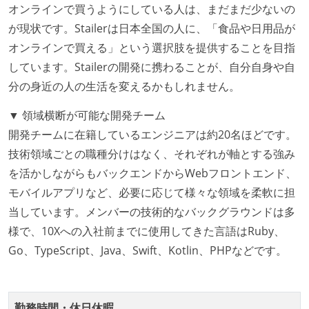
取締役（社内）または執行役員として、エンジニアリ
オンラインで買うようにしている人は、まだまだ少ないの
ング部門の人間が経営に参加している
が現状です。Stailerは日本全国の人に、「食品や日用品が
社外から登壇を依頼・指名を受けるようなエンジニア
オンラインで買える」という選択肢を提供することを目指
が在籍している
しています。Stailerの開発に携わることが、自分自身や自
エンジニアが自発的に外部のイベントやカンファレン
分の身近の人の生活を変えるかもしれません。
スに登壇している
▼ 領域横断が可能な開発チーム
Slack等で、最新技術の良し悪しをメンバーがよく会話
開発チームに在籍しているエンジニアは約20名ほどです。
している
技術領域ごとの職種分けはなく、それぞれが軸とする強み
開発メンバーの裁量
を活かしながらもバックエンドからWebフロントエンド、
モバイルアプリなど、必要に応じて様々な領域を柔軟に担
設計・実装から運用までを同じ開発チームが担い、フ
当しています。メンバーの技術的なバックグラウンドは多
ロントエンド、バックエンド、インフラといった役割
様で、10Xへの入社前までに使用してきた言語はRuby、
の境界を超えて、個人が必要な範囲にまで染み出して
Go、TypeScript、Java、Swift、Kotlin、PHPなどです。
いく姿勢が根付いている
1年以内に、技術負債を解消するためのプロジェクト
や、古くなったツールのリプレイスプロジェクトがボ
勤務時間・休日休暇
トムアップで実施されたことがある