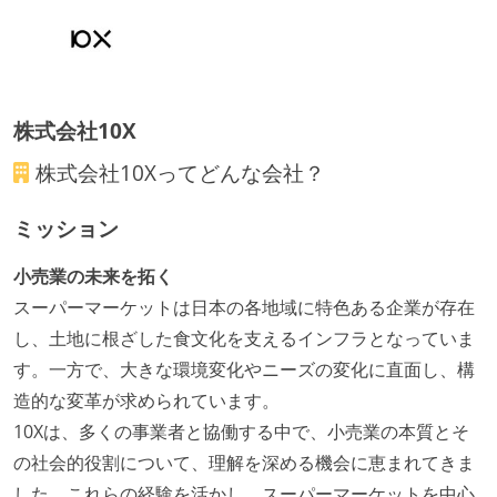
に準じるチーム内の打ち合わせを行っている
イテレーションの最後などに、定期的にチームでふり
かえりミーティングを行っている
タスク見積もりの単位には絶対量（人日など）ではな
株式会社10X
く相対ポイントを用い、極力複数人の意見を調整する
株式会社10X
ってどんな会社？
形で行っている
継続的なデプロイ（デリバリー）を行っている
ミッション
ワークフローの整備
小売業の未来を拓く
全てのコードをバージョン管理ツールで管理している
スーパーマーケットは日本の各地域に特色ある企業が存在
各メンバーが実装したコードのマージは Pull Request
し、土地に根ざした食文化を支えるインフラとなっていま
ベースで行われる
す。一方で、大きな環境変化やニーズの変化に直面し、構
自動（＝システム化され、1コマンドで実行できる）
造的な変革が求められています。
ビルド、自動デプロイ環境が整備されている
10Xは、多くの事業者と協働する中で、小売業の本質とそ
コードによるインフラ構成管理（Infrastructure as
の社会的役割について、理解を深める機会に恵まれてきま
Code）の環境が整備されている
した。これらの経験を活かし、スーパーマーケットを中心