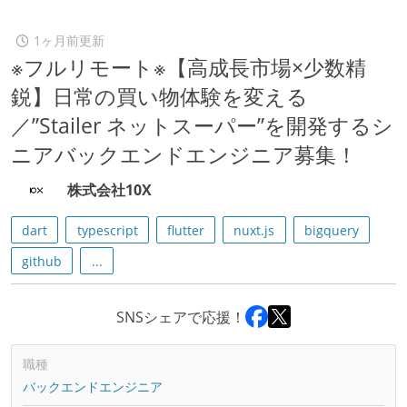
1ヶ月前更新
※フルリモート※【高成長市場×少数精
鋭】日常の買い物体験を変える
／”Stailer ネットスーパー”を開発するシ
ニアバックエンドエンジニア募集！
株式会社10X
dart
typescript
flutter
nuxt.js
bigquery
github
...
SNSシェアで応援！
職種
バックエンドエンジニア