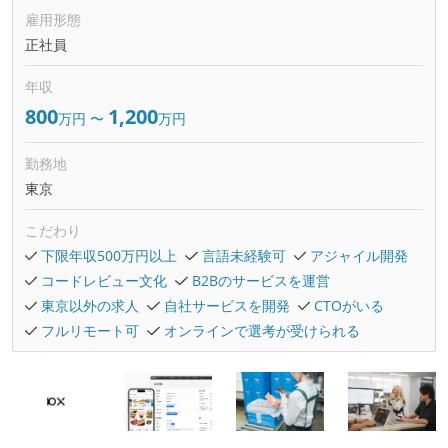
雇用形態
正社員
年収
800
1,200
万円
〜
万円
勤務地
東京
こだわり
下限年収500万円以上
言語未経験可
アジャイル開発
コードレビュー文化
B2Bのサービスを運営
東京以外の求人
自社サービスを開発
CTOがいる
フルリモート可
オンラインで選考が受けられる