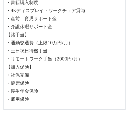
・書籍購入制度
何らかのコーディング規約をチーム全体で遵守するよ
・4Kディスプレイ・ワークチェア貸与
うにしている
・産前、育児サポート金
・介護休暇サポート金
テストの実施度
【諸手当】
ほとんどのプロダクトコードに単体テストを記述、実
・通勤交通費（上限10万円/月）
施している
・土日祝日待機手当
ほとんどの機能に受け入れテストを記述、実施してい
・リモートワーク手当（2000円/月）
る
【加入保険】
機能の実装と同時にテストコードを記述している
・社保完備
想定される複数環境での品質チェックを義務づけてい
・健康保険
る
・厚生年金保険
アジャイル実践状況
・雇用保険
1ヶ月以下の短い期間でのイテレーション開発を実践
している
デイリーでスタンドアップミーティング、またはそれ