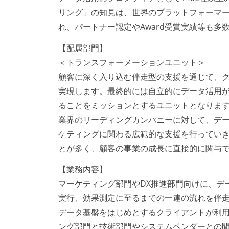
リング」の知見は、世界のプラットフォーマーであ
れ、パートナー認定やAward受賞実績等も多
【配属部門】
＜トランスフォーメーションユニット＞
顧客に深く入り込む伴走型の支援を通じて、
実現します。最終的には自立的にデータ活用
ることをミッションとするユニットとなりま
業界のリーディングカンパニーに対して、デー
ケティングに関わる広範的な支援を行っていき
とが多く、顧客の事業の成長に直接的に関与
【業務内容】
マーケティング部門やDX推進部門向けに、デ
実行、効果測定に至るまでの一連の流れを伴
データ基盤をはじめとするクライアントが利
ング部門と技術部門やシステムベンダーとの