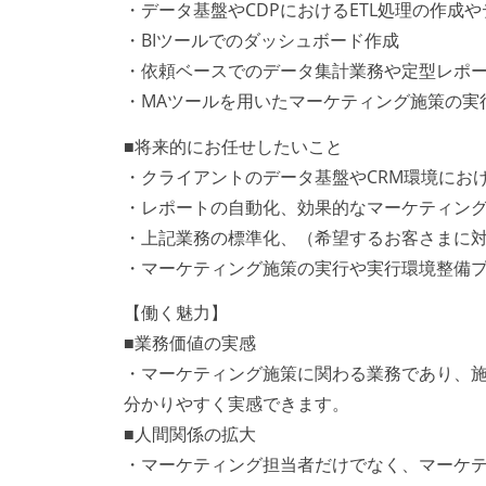
・データ基盤やCDPにおけるETL処理の作成
・BIツールでのダッシュボード作成
・依頼ベースでのデータ集計業務や定型レポ
・MAツールを用いたマーケティング施策の実
■将来的にお任せしたいこと
・クライアントのデータ基盤やCRM環境にお
・レポートの自動化、効果的なマーケティン
・上記業務の標準化、（希望するお客さまに
・マーケティング施策の実行や実行環境整備プ
【働く魅力】
■業務価値の実感
・マーケティング施策に関わる業務であり、
分かりやすく実感できます。
■人間関係の拡大
・マーケティング担当者だけでなく、マーケ