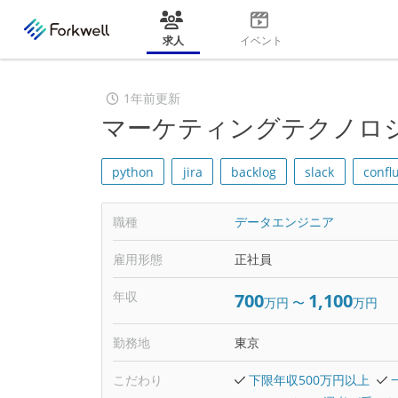
求人
イベント
1年前更新
マーケティングテクノロ
python
jira
backlog
slack
confl
職種
データエンジニア
雇用形態
正社員
年収
700
1,100
万円
〜
万円
勤務地
東京
こだわり
下限年収500万円以上