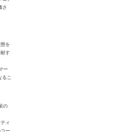
価さ
状態を
貢献す
マー
なるこ
策の
ケティ
のコー