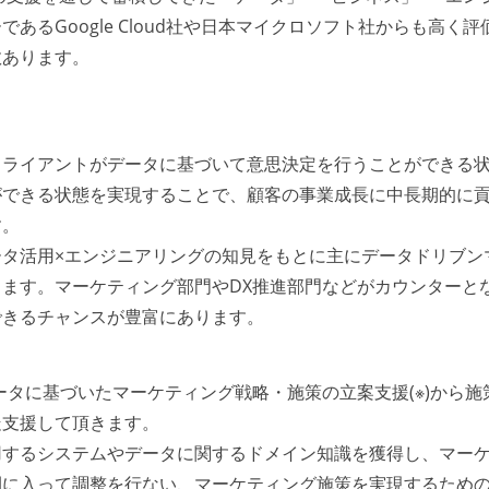
るGoogle Cloud社や日本マイクロソフト社からも高く評
数あります。
クライアントがデータに基づいて意思決定を行うことができる
ができる状態を実現することで、顧客の事業成長に中長期的に
す。
タ活用×エンジニアリングの知見をもとに主にデータドリブン
ます。マーケティング部門やDX推進部門などがカウンターと
できるチャンスが豊富にあります。
ータに基づいたマーケティング戦略・施策の立案支援(※)から施
走支援して頂きます。
用するシステムやデータに関するドメイン知識を獲得し、マー
間に入って調整を行ない、マーケティング施策を実現するため