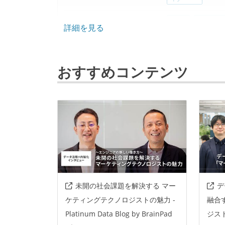
プロジェクト管理
jira
backlo
詳細を見る
情報共有ツール
slack
confl
おすすめコンテンツ
その他
sql
aws
未開の社会課題を解決する マー
デ
ケティングテクノロジストの魅力 -
融合
Platinum Data Blog by BrainPad
ジスト