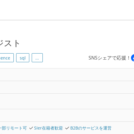
ジスト
SNSシェアで応援！
uence
sql
...
一部リモート可
SIer在籍者歓迎
B2Bのサービスを運営