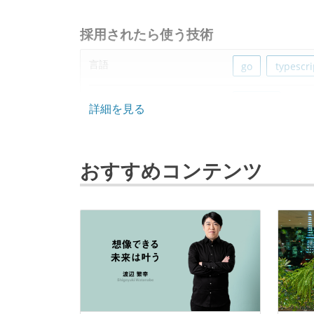
採用されたら使う技術
言語
go
typescri
フレームワーク
next.js
詳細を見る
データベース
redis
おすすめコンテンツ
その他
cloud-batch
meilisearch
cloud-run