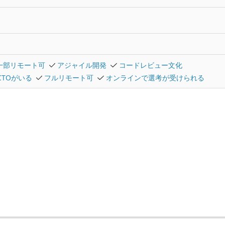
一部リモート可
アジャイル開発
コードレビュー文化
CTOがいる
フルリモート可
オンラインで選考が受けられる