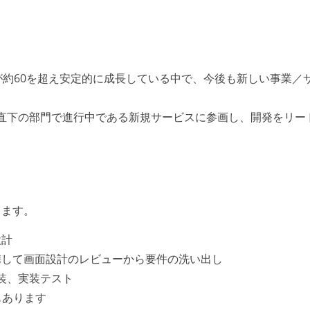
開数が約60を超え安定的に成長している中で、今後も新しい事業／
直下の部門で進行中である新規サービスに参画し、開発をリー
します。
設計
携して画面設計のレビューから要件の洗い出し
実装、実装テスト
もあります