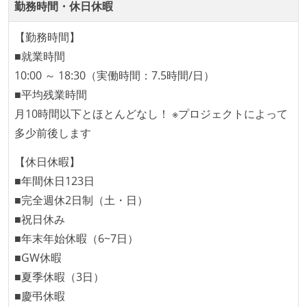
コード品質向上のための取り組み
勤務時間・休日休暇
本番にデプロイされるコードには、全てコードレビュ
【勤務時間】
ーまたはペアプログラミングを実施している
■就業時間
「リファクタリングは随時行われるべき」という価値
10:00 ～ 18:30（実働時間：7.5時間/日）
観をメンバー全員が共有しており、日常的に実施して
■平均残業時間
いる
月10時間以下とほとんどなし！ ※プロジェクトによって
何らかのコーディング規約をチーム全体で遵守するよ
多少前後します
うにしている
【休日休暇】
提出されたコードには自動的にリグレッションテスト
■年間休日123日
が実行される環境が構築されている
■完全週休2日制（土・日）
コード品質評価ツールを導入して、メンバーが常に確
■祝日休み
認できるようにしている
■年末年始休暇（6~7日）
テストの実施度
■GW休暇
ほとんどのプロダクトコードに単体テストを記述、実
■夏季休暇（3日）
施している
■慶弔休暇