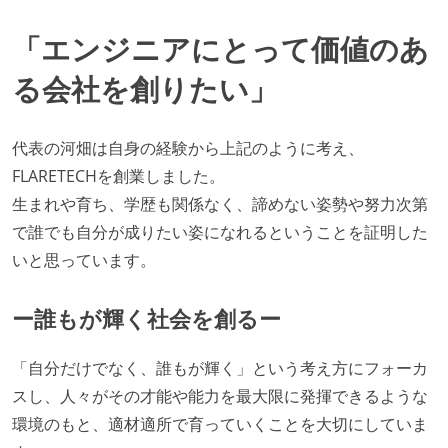
職業安定法に対応する記載事項
「エンジニアにとって価値のあ
受動喫煙防止措置：屋内禁煙
受動喫煙防止措置：屋内禁煙（屋内に喫煙可能室設
る会社を創りたい」
置）
代表の河畑は自身の経験から上記のように考え、
FLARETECHを創業しました。
生まれや育ち、学歴も関係なく、諦めない姿勢や努力次第
で誰でも自分が成りたい姿になれるということを証明した
いと思っています。
ー誰もが輝く社会を創るー
「自分だけでなく、誰もが輝く」という考え方にフォーカ
スし、人々がその才能や能力を最大限に発揮できるような
環境のもと、適材適所で育っていくことを大切にしていま