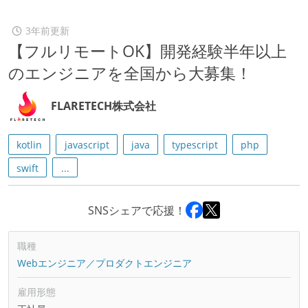
3年前更新
【フルリモートOK】開発経験半年以上
のエンジニアを全国から大募集！
FLARETECH株式会社
kotlin
javascript
java
typescript
php
swift
...
SNSシェアで応援！
職種
Webエンジニア／プロダクトエンジニア
雇用形態