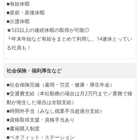
ほとんどの機能に受け入れテストを記述、実施してい
■有給休暇
る
■産前・産後休暇
機能の実装と同時にテストコードを記述している
■介護休暇
想定される複数環境での品質チェックを義務づけてい
★5日以上の連続休暇の取得が可能◎
る
┗年末年始など有給をまとめて利用し、14連休とってい
る社員も！
アジャイル実践状況
1ヶ月以下の短い期間でのイテレーション開発を実践
社会保険・福利厚生など
している
イテレーションの最後などに、定期的にチームでふり
■社会保険完備（雇用・労災・健康・厚生年金）
かえりミーティングを行っている
■交通費支給（本社勤務の場合は月2万円まで／業務で移
タスク見積もりの単位には絶対量（人日など）ではな
動が発生した場合は全額支給）
く相対ポイントを用い、極力複数人の意見を調整する
■時間外手当（みなし残業手当超過分支給）
形で行っている
■資格取得支援・資格手当あり
継続的なデプロイ（デリバリー）を行っている
■書籍購入制度
■ベネフィット・ステーション
ワークフローの整備