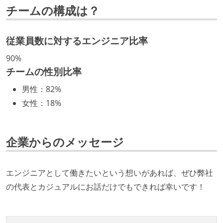
チームの構成は？
取締役（社内）または執行役員として、エンジニアリ
ング部門の人間が経営に参加している
経営トップがエンジニア出身、または現役のエンジニ
従業員数に対するエンジニア比率
アである
90%
チームの性別比率
開発メンバーの裁量
男性
：
82%
OS やエディタ、IDE といった個人の環境は、各自の責
女性
：
18%
任で好きなものを使うことができる
企画を決定する場に、実装を担当する開発メンバーが
参加している
企業からのメッセージ
タスクの見積もりは、実装を担当するメンバーが中心
となって行う
エンジニアとして働きたいという想いがあれば、ぜひ弊社
プロダクトの開発言語やフレームワークなど主要な構
の代表とカジュアルにお話だけでもできれば幸いです！
成技術は、基本的に最新版より1年以上ビハインドし
ていない