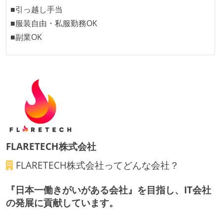
■引っ越し手当
全てのコードをバージョン管理ツールで管理している
■服装自由・私服勤務OK
各メンバーが実装したコードのマージは Pull Request
■副業OK
ベースで行われる
コードによるインフラ構成管理（Infrastructure as
Code）の環境が整備されている
オープンな情報共有
KPI などチームの目標・実績値について、メンバーの
誰もがいつでも閲覧可能になっている
労働環境の自由度
FLARETECH株式会社
FLARETECH株式会社
ってどんな会社？
フレックスタイム制または裁量労働制を採用している
メンバーの多様性
『日本一働きがいがある会社』を目指し、IT会社
の発展に貢献しています。
外国籍の開発メンバーがいる