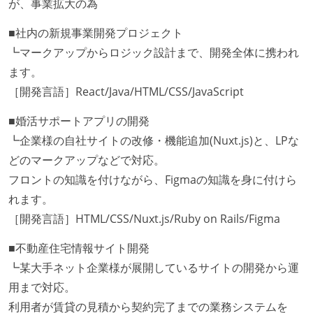
が、事業拡大の為
■社内の新規事業開発プロジェクト
┗マークアップからロジック設計まで、開発全体に携われ
ます。
［開発言語］React/Java/HTML/CSS/JavaScript
■婚活サポートアプリの開発
┗企業様の自社サイトの改修・機能追加(Nuxt.js)と、LPな
どのマークアップなどで対応。
フロントの知識を付けながら、Figmaの知識を身に付けら
れます。
［開発言語］HTML/CSS/Nuxt.js/Ruby on Rails/Figma
■不動産住宅情報サイト開発
┗某大手ネット企業様が展開しているサイトの開発から運
用まで対応。
利用者が賃貸の見積から契約完了までの業務システムを