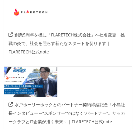
mysql
ソースコード管理
git
創業5周年を機に「FLARETECH株式会社」へ社名変更 挑
戦の炎で、社会を照らす新たなスタートを切ります｜
プロジェクト管理
FLARETECH公式note
github
情報共有ツール
slack
その他
firebase
amazon-web
google-cloud-platform
水戸ホーリーホックとのパートナー契約締結記念！小島社
長インタビュー～“スポンサー”ではなく“パートナー”。サッカ
ークラブとIT企業が描く未来～｜FLARETECH公式note