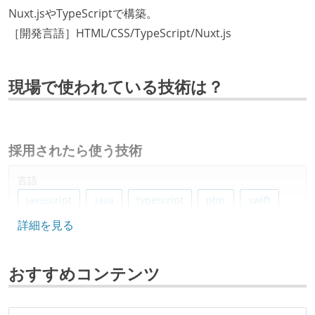
Nuxt.jsやTypeScriptで構築。
［開発言語］HTML/CSS/TypeScript/Nuxt.js
現場で使われている技術は？
採用されたら使う技術
言語
javascript
java
typescript
php
swift
詳細を見る
python
css
html
kotlin
フレームワーク
おすすめコンテンツ
react.js
react
nuxt.js
vue.js
データベース