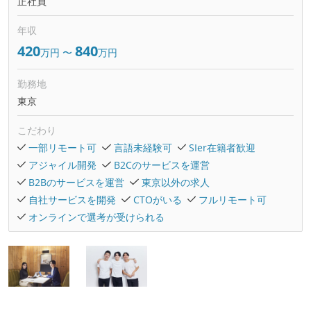
正社員
年収
420
840
万円
〜
万円
勤務地
東京
こだわり
一部リモート可
言語未経験可
SIer在籍者歓迎
アジャイル開発
B2Cのサービスを運営
B2Bのサービスを運営
東京以外の求人
自社サービスを開発
CTOがいる
フルリモート可
オンラインで選考が受けられる