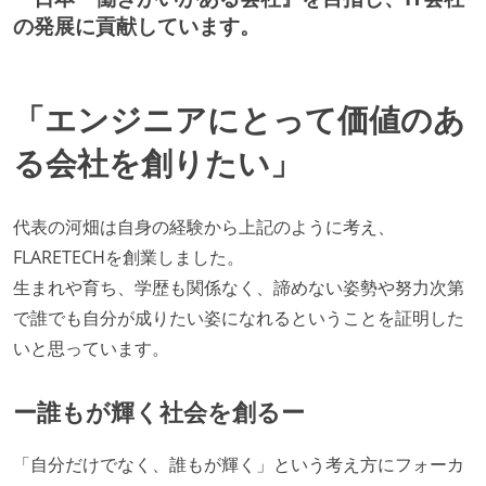
職業安定法に対応する記載事項
の発展に貢献しています。
受動喫煙防止措置：屋内禁煙
受動喫煙防止措置：屋内禁煙（屋内に喫煙可能室設
「エンジニアにとって価値のあ
置）
る会社を創りたい」
代表の河畑は自身の経験から上記のように考え、
FLARETECHを創業しました。
生まれや育ち、学歴も関係なく、諦めない姿勢や努力次第
で誰でも自分が成りたい姿になれるということを証明した
いと思っています。
ー誰もが輝く社会を創るー
「自分だけでなく、誰もが輝く」という考え方にフォーカ