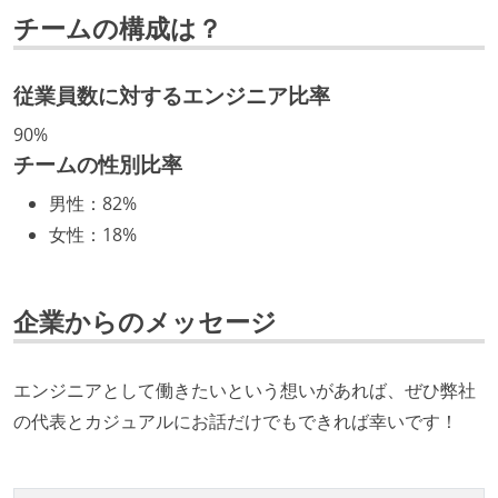
チームの構成は？
取締役（社内）または執行役員として、エンジニアリ
ング部門の人間が経営に参加している
経営トップがエンジニア出身、または現役のエンジニ
従業員数に対するエンジニア比率
アである
90%
チームの性別比率
開発メンバーの裁量
男性
：
82%
OS やエディタ、IDE といった個人の環境は、各自の責
女性
：
18%
任で好きなものを使うことができる
企画を決定する場に、実装を担当する開発メンバーが
参加している
企業からのメッセージ
タスクの見積もりは、実装を担当するメンバーが中心
となって行う
エンジニアとして働きたいという想いがあれば、ぜひ弊社
プロダクトの開発言語やフレームワークなど主要な構
の代表とカジュアルにお話だけでもできれば幸いです！
成技術は、基本的に最新版より1年以上ビハインドし
ていない