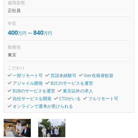
雇用形態
正社員
年収
400
840
万円
〜
万円
勤務地
東京
こだわり
一部リモート可
言語未経験可
SIer在籍者歓迎
アジャイル開発
B2Cのサービスを運営
B2Bのサービスを運営
東京以外の求人
自社サービスを開発
CTOがいる
フルリモート可
オンラインで選考が受けられる