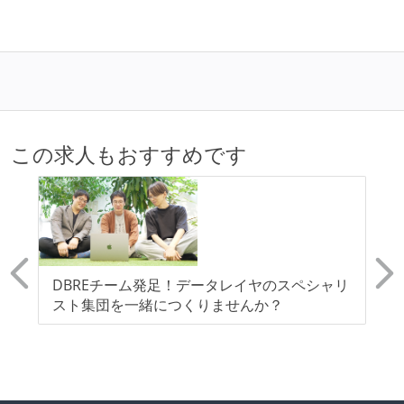
この求人もおすすめです
で
DBREチーム発足！データレイヤのスペシャリ
開
ジ
スト集団を一緒につくりませんか？
価
00
7
拠