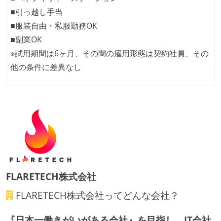
■引っ越し手当
全てのコードをバージョン管理ツールで管理している
■服装自由・私服勤務OK
各メンバーが実装したコードのマージは Pull Request
■副業OK
ベースで行われる
※試用期間は6ヶ月、その間の雇用形態は契約社員、その
コードによるインフラ構成管理（Infrastructure as
他の条件に差異なし
Code）の環境が整備されている
オープンな情報共有
KPI などチームの目標・実績値について、メンバーの
誰もがいつでも閲覧可能になっている
労働環境の自由度
フレックスタイム制または裁量労働制を採用している
FLARETECH株式会社
メンバーの多様性
FLARETECH株式会社
ってどんな会社？
外国籍の開発メンバーがいる
『日本一働きがいがある会社』を目指し、IT会社