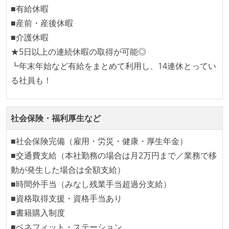
ほとんどの機能に受け入れテストを記述、実施してい
■有給休暇
る
■産前・産後休暇
機能の実装と同時にテストコードを記述している
■介護休暇
想定される複数環境での品質チェックを義務づけてい
★5日以上の連続休暇の取得が可能◎
る
┗年末年始など有給をまとめて利用し、14連休とってい
る社員も！
アジャイル実践状況
1ヶ月以下の短い期間でのイテレーション開発を実践
社会保険・福利厚生など
している
イテレーションの最後などに、定期的にチームでふり
■社会保険完備（雇用・労災・健康・厚生年金）
かえりミーティングを行っている
■交通費支給（本社勤務の場合は月2万円まで／業務で移
タスク見積もりの単位には絶対量（人日など）ではな
動が発生した場合は全額支給）
く相対ポイントを用い、極力複数人の意見を調整する
■時間外手当（みなし残業手当超過分支給）
形で行っている
■資格取得支援・資格手当あり
継続的なデプロイ（デリバリー）を行っている
■書籍購入制度
■ベネフィット・ステーション
ワークフローの整備