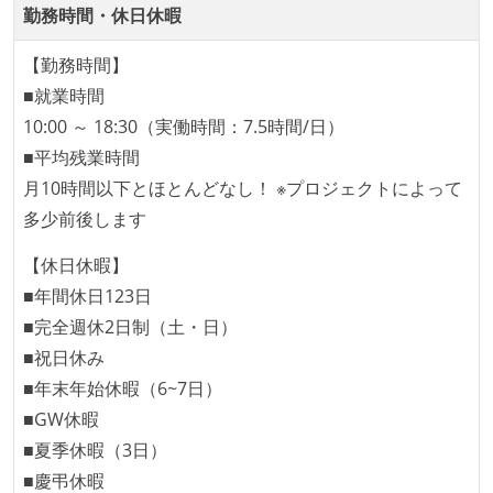
コード品質向上のための取り組み
勤務時間・休日休暇
本番にデプロイされるコードには、全てコードレビュ
【勤務時間】
ーまたはペアプログラミングを実施している
■就業時間
「リファクタリングは随時行われるべき」という価値
10:00 ～ 18:30（実働時間：7.5時間/日）
観をメンバー全員が共有しており、日常的に実施して
■平均残業時間
いる
月10時間以下とほとんどなし！ ※プロジェクトによって
何らかのコーディング規約をチーム全体で遵守するよ
多少前後します
うにしている
【休日休暇】
提出されたコードには自動的にリグレッションテスト
■年間休日123日
が実行される環境が構築されている
■完全週休2日制（土・日）
コード品質評価ツールを導入して、メンバーが常に確
■祝日休み
認できるようにしている
■年末年始休暇（6~7日）
テストの実施度
■GW休暇
ほとんどのプロダクトコードに単体テストを記述、実
■夏季休暇（3日）
施している
■慶弔休暇