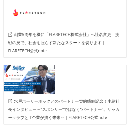
情報共有ツール
slack
その他
創業5周年を機に「FLARETECH株式会社」へ社名変更 挑
firebase
amazon-web
google-cloud-platform
戦の炎で、社会を照らす新たなスタートを切ります｜
FLARETECH公式note
aws
linux
fedora
centos
azure
水戸ホーリーホックとのパートナー契約締結記念！小島社
長インタビュー～“スポンサー”ではなく“パートナー”。サッカ
ークラブとIT企業が描く未来～｜FLARETECH公式note