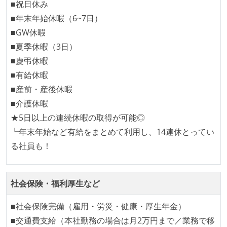
本番にデプロイされるコードには、全てコードレビュ
■祝日休み
ーまたはペアプログラミングを実施している
■年末年始休暇（6~7日）
「リファクタリングは随時行われるべき」という価値
■GW休暇
観をメンバー全員が共有しており、日常的に実施して
■夏季休暇（3日）
いる
■慶弔休暇
何らかのコーディング規約をチーム全体で遵守するよ
■有給休暇
うにしている
■産前・産後休暇
提出されたコードには自動的にリグレッションテスト
■介護休暇
が実行される環境が構築されている
★5日以上の連続休暇の取得が可能◎
コード品質評価ツールを導入して、メンバーが常に確
┗年末年始など有給をまとめて利用し、14連休とってい
認できるようにしている
る社員も！
テストの実施度
ほとんどのプロダクトコードに単体テストを記述、実
社会保険・福利厚生など
施している
■社会保険完備（雇用・労災・健康・厚生年金）
ほとんどの機能に受け入れテストを記述、実施してい
■交通費支給（本社勤務の場合は月2万円まで／業務で移
る