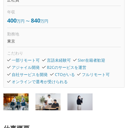
年収
400
840
万円
〜
万円
勤務地
東京
こだわり
一部リモート可
言語未経験可
SIer在籍者歓迎
アジャイル開発
B2Cのサービスを運営
自社サービスを開発
CTOがいる
フルリモート可
オンラインで選考が受けられる