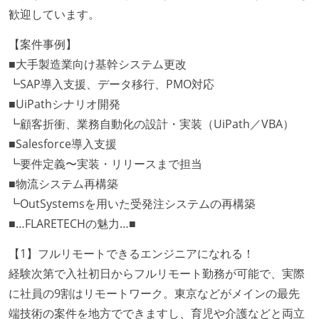
歓迎しています。
【案件事例】
■大手製造業向け基幹システム更改
┗SAP導入支援、データ移行、PMO対応
■UiPathシナリオ開発
┗顧客折衝、業務自動化の設計・実装（UiPath／VBA）
■Salesforce導入支援
┗要件定義〜実装・リリースまで担当
■物流システム再構築
┗OutSystemsを用いた受発注システムの再構築
■…FLARETECHの魅力…■
【1】フルリモートできるエンジニアになれる！
経験次第で入社初日からフルリモート勤務が可能で、実際
に社員の9割はリモートワーク。東京などがメインの最先
端技術の案件を地方でできますし、育児や介護などと両立