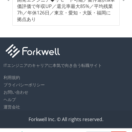
最
価評価で年収UP／還元率最大85%／平均残業
能
愛
7h／年休126日／東京・愛知・大阪・福岡に
大
拠点あり
知
ITエンジニアのキャリアに本気で向き合う転職サイト
利用規約
プライバシーポリシー
お問い合わせ
ヘルプ
運営会社
Forkwell Inc. © All rights reserved.