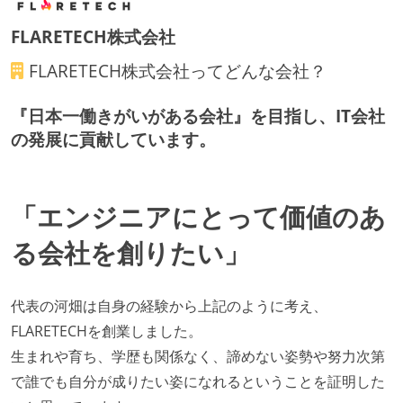
各メンバーが実装したコードのマージは Pull Request
FLARETECH株式会社
ベースで行われる
コードによるインフラ構成管理（Infrastructure as
FLARETECH株式会社
ってどんな会社？
Code）の環境が整備されている
『日本一働きがいがある会社』を目指し、IT会社
オープンな情報共有
の発展に貢献しています。
KPI などチームの目標・実績値について、メンバーの
誰もがいつでも閲覧可能になっている
「エンジニアにとって価値のあ
労働環境の自由度
る会社を創りたい」
フレックスタイム制または裁量労働制を採用している
メンバーの多様性
代表の河畑は自身の経験から上記のように考え、
FLARETECHを創業しました。
外国籍の開発メンバーがいる
生まれや育ち、学歴も関係なく、諦めない姿勢や努力次第
職業安定法に対応する記載事項
で誰でも自分が成りたい姿になれるということを証明した