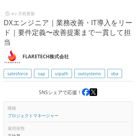
4ヶ月前更新
DXエンジニア｜業務改善・IT導入をリー
ド｜要件定義〜改善提案まで一貫して担
当
FLARETECH株式会社
salesforce
sap
uipath
outsystems
vba
SNSシェアで応援！
職種
プロジェクトマネージャー
雇用形態
正社員