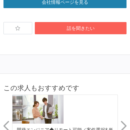
会社情報ページを見る
話を聞きたい
この求人もおすすめです
可
開発エンジニア◆リモート可能／案件選択&単
ク