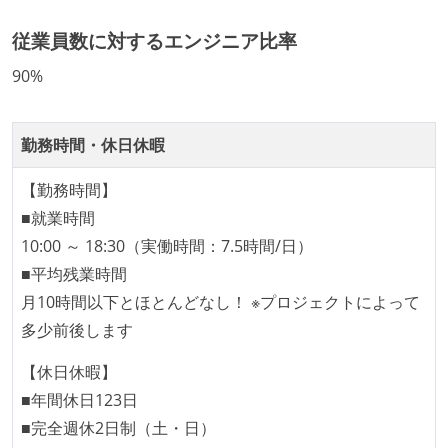
ング部門の人間が経営に参加している
経営トップがエンジニア出身、または現役のエンジニ
従業員数に対するエンジニア比率
アである
90%
開発メンバーの裁量
OS やエディタ、IDE といった個人の環境は、各自の責
勤務時間・休日休暇
任で好きなものを使うことができる
【勤務時間】
企画を決定する場に、実装を担当する開発メンバーが
■就業時間
参加している
10:00 ～ 18:30（実働時間：7.5時間/日）
タスクの見積もりは、実装を担当するメンバーが中心
■平均残業時間
となって行う
月10時間以下とほとんどなし！ ※プロジェクトによって
プロダクトの開発言語やフレームワークなど主要な構
多少前後します
成技術は、基本的に最新版より1年以上ビハインドし
ていない
【休日休暇】
■年間休日123日
コード品質向上のための取り組み
■完全週休2日制（土・日）