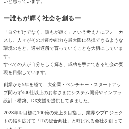
いと思っています。
受動喫煙防止措置：屋内禁煙
受動喫煙防止措置：屋内禁煙（屋内に喫煙可能室設
ー誰もが輝く社会を創るー
置）
「自分だけでなく、誰もが輝く」という考え方にフォーカ
スし、人々がその才能や能力を最大限に発揮できるような
環境のもと、適材適所で育っていくことを大切にしていま
す。
すべての人が自分らしく輝き、成功を手にできる社会の実
現を目指しています。
創業から5年を経て、大企業・ベンチャー・スタートアッ
プ問わず400社以上のお客さまにシステム開発やインフラ
設計・構築、DX支援を提供してきました。
2028年を目標に100億の売上を目指し、業界やプロジェク
トの幅を広げて「ITの総合商社」と呼ばれる会社を創って
いきます。