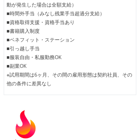
動が発生した場合は全額支給）
機能の実装と同時にテストコードを記述している
■時間外手当（みなし残業手当超過分支給）
想定される複数環境での品質チェックを義務づけてい
■資格取得支援・資格手当あり
る
■書籍購入制度
アジャイル実践状況
■ベネフィット・ステーション
■引っ越し手当
1ヶ月以下の短い期間でのイテレーション開発を実践
■服装自由・私服勤務OK
している
■副業OK
イテレーションの最後などに、定期的にチームでふり
※試用期間は6ヶ月、その間の雇用形態は契約社員、その
かえりミーティングを行っている
他の条件に差異なし
タスク見積もりの単位には絶対量（人日など）ではな
く相対ポイントを用い、極力複数人の意見を調整する
形で行っている
継続的なデプロイ（デリバリー）を行っている
ワークフローの整備
全てのコードをバージョン管理ツールで管理している