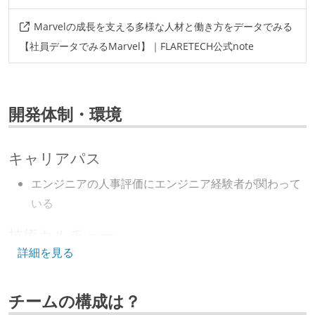
Marvelの成長を支える多様な人材と働き方をデータでみる
【社員データでみるMarvel】｜FLARETECH公式note
開発体制・環境
キャリアパス
エンジニアの人事評価にエンジニア経験者が関わって
いる
技術カルチャー
詳細を見る
CTO またはそれに準じる、技術やワークフローの標準
化を行う役割の人・部門が存在する
チームの構成は？
取締役（社内）または執行役員として、エンジニアリ