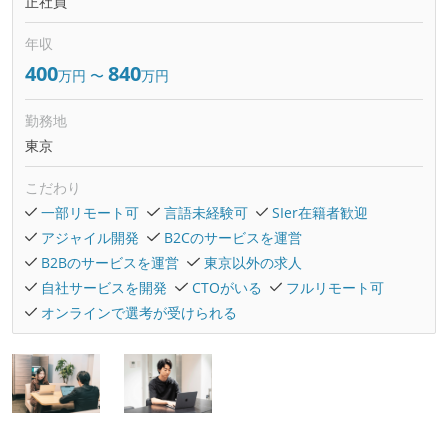
正社員
年収
400
840
万円
〜
万円
勤務地
東京
こだわり
一部リモート可
言語未経験可
SIer在籍者歓迎
アジャイル開発
B2Cのサービスを運営
B2Bのサービスを運営
東京以外の求人
自社サービスを開発
CTOがいる
フルリモート可
オンラインで選考が受けられる