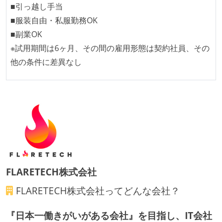
■引っ越し手当
全てのコードをバージョン管理ツールで管理している
■服装自由・私服勤務OK
各メンバーが実装したコードのマージは Pull Request
■副業OK
ベースで行われる
※試用期間は6ヶ月、その間の雇用形態は契約社員、その
コードによるインフラ構成管理（Infrastructure as
他の条件に差異なし
Code）の環境が整備されている
オープンな情報共有
KPI などチームの目標・実績値について、メンバーの
誰もがいつでも閲覧可能になっている
労働環境の自由度
フレックスタイム制または裁量労働制を採用している
FLARETECH株式会社
メンバーの多様性
FLARETECH株式会社
ってどんな会社？
外国籍の開発メンバーがいる
『日本一働きがいがある会社』を目指し、IT会社