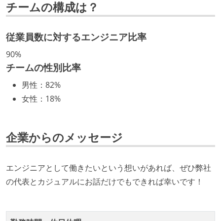
チームの構成は？
取締役（社内）または執行役員として、エンジニアリ
ング部門の人間が経営に参加している
経営トップがエンジニア出身、または現役のエンジニ
従業員数に対するエンジニア比率
アである
90%
チームの性別比率
開発メンバーの裁量
男性
：
82%
OS やエディタ、IDE といった個人の環境は、各自の責
女性
：
18%
任で好きなものを使うことができる
企画を決定する場に、実装を担当する開発メンバーが
参加している
企業からのメッセージ
タスクの見積もりは、実装を担当するメンバーが中心
となって行う
エンジニアとして働きたいという想いがあれば、ぜひ弊社
プロダクトの開発言語やフレームワークなど主要な構
の代表とカジュアルにお話だけでもできれば幸いです！
成技術は、基本的に最新版より1年以上ビハインドし
ていない
コード品質向上のための取り組み