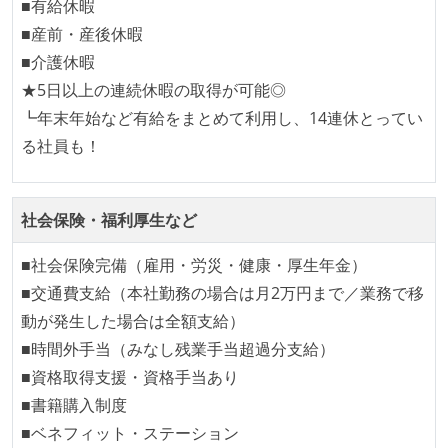
ほとんどの機能に受け入れテストを記述、実施してい
■有給休暇
る
■産前・産後休暇
機能の実装と同時にテストコードを記述している
■介護休暇
想定される複数環境での品質チェックを義務づけてい
★5日以上の連続休暇の取得が可能◎
る
┗年末年始など有給をまとめて利用し、14連休とってい
る社員も！
アジャイル実践状況
1ヶ月以下の短い期間でのイテレーション開発を実践
社会保険・福利厚生など
している
イテレーションの最後などに、定期的にチームでふり
■社会保険完備（雇用・労災・健康・厚生年金）
かえりミーティングを行っている
■交通費支給（本社勤務の場合は月2万円まで／業務で移
タスク見積もりの単位には絶対量（人日など）ではな
動が発生した場合は全額支給）
く相対ポイントを用い、極力複数人の意見を調整する
■時間外手当（みなし残業手当超過分支給）
形で行っている
■資格取得支援・資格手当あり
継続的なデプロイ（デリバリー）を行っている
■書籍購入制度
■ベネフィット・ステーション
ワークフローの整備