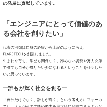
職業安定法に対応する記載事項
の発展に貢献しています。
受動喫煙防止措置：屋内禁煙
受動喫煙防止措置：屋内禁煙（屋内に喫煙可能室設
「エンジニアにとって価値のあ
置）
る会社を創りたい」
代表の河畑は自身の経験から上記のように考え、
FLARETECHを創業しました。
生まれや育ち、学歴も関係なく、諦めない姿勢や努力次第
で誰でも自分が成りたい姿になれるということを証明した
いと思っています。
ー誰もが輝く社会を創るー
「自分だけでなく、誰もが輝く」という考え方にフォーカ
スし、人々がその才能や能力を最大限に発揮できるような