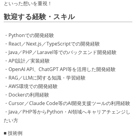
といった想いを重視！
歓迎する経験・スキル
・Pythonでの開発経験
・React／Next.js／TypeScriptでの開発経験
・Java／PHP／Laravel等でのバックエンド開発経験
・API設計／実装経験
・OpenAI API、ChatGPT API等を活用した開発経験
・RAG／LLMに関する知識・学習経験
・AWS環境での開発経験
・Dockerの利用経験
・Cursor／Claude Code等のAI開発支援ツールの利用経験
・Java／PHP等からPython・AI領域へキャリアチェンジし
たい方
■ 技術例