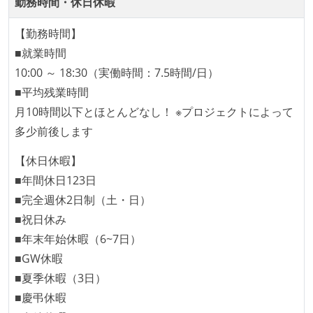
勤務時間・休日休暇
本番にデプロイされるコードには、全てコードレビュ
【勤務時間】
ーまたはペアプログラミングを実施している
■就業時間
「リファクタリングは随時行われるべき」という価値
10:00 ～ 18:30（実働時間：7.5時間/日）
観をメンバー全員が共有しており、日常的に実施して
■平均残業時間
いる
月10時間以下とほとんどなし！ ※プロジェクトによって
何らかのコーディング規約をチーム全体で遵守するよ
多少前後します
うにしている
【休日休暇】
提出されたコードには自動的にリグレッションテスト
■年間休日123日
が実行される環境が構築されている
■完全週休2日制（土・日）
コード品質評価ツールを導入して、メンバーが常に確
■祝日休み
認できるようにしている
■年末年始休暇（6~7日）
テストの実施度
■GW休暇
ほとんどのプロダクトコードに単体テストを記述、実
■夏季休暇（3日）
施している
■慶弔休暇