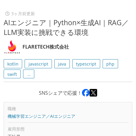
3ヶ月前更新
AIエンジニア｜Python×生成AI｜RAG／
LLM実装に挑戦できる環境
FLARETECH株式会社
kotlin
javascript
java
typescript
php
swift
...
SNSシェアで応援！
職種
機械学習エンジニア／AIエンジニア
雇用形態