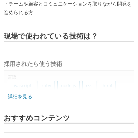
・チームや顧客とコミュニケーションを取りながら開発を
進められる方
現場で使われている技術は？
採用されたら使う技術
言語
javascript
ruby
node.js
css
html
詳細を見る
python
php
kotlin
java
typescript
swift
おすすめコンテンツ
フレームワーク
react.js
react
laravel
spring-boot