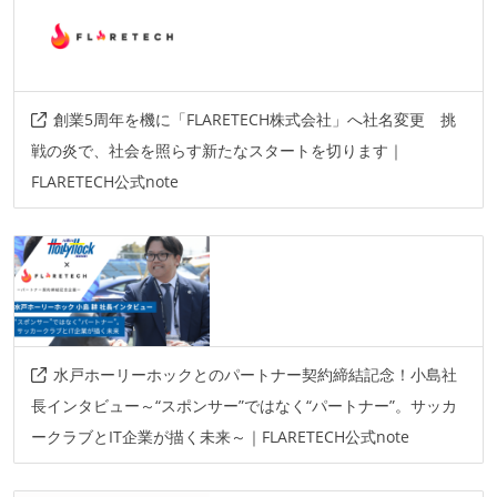
nuxt.js
vue.js
データベース
mysql
創業5周年を機に「FLARETECH株式会社」へ社名変更 挑
ソースコード管理
戦の炎で、社会を照らす新たなスタートを切ります｜
git
FLARETECH公式note
プロジェクト管理
github
情報共有ツール
slack
水戸ホーリーホックとのパートナー契約締結記念！小島社
その他
長インタビュー～“スポンサー”ではなく“パートナー”。サッカ
firebase
amazon-web
google-cloud-platform
ークラブとIT企業が描く未来～｜FLARETECH公式note