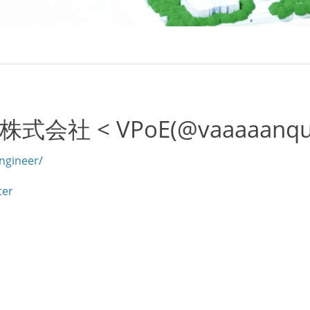
会社 < VPoE(@vaaaaanqu
ngineer/
ter