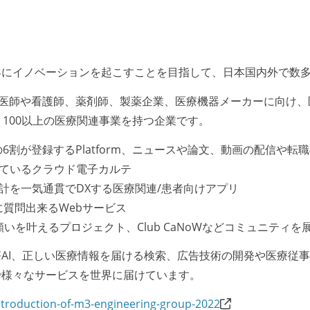
にイノベーションを起こすことを目指して、日本国内外で数多
医師や看護師、薬剤師、製薬企業、医療機器メーカーに向け、医療
100以上の医療関連事業を持つ企業です。
師の6割が登録するPlatform、ニュースや論文、動画の配信や
れているクラウド電子カルテ
会計を一気通貫でDXする医療関連/患者向けアプリ
医師に質問出来るWebサービス
の願いを叶えるプロジェクト、Club CaNoWなどコミュニティを
AI、正しい医療情報を届ける検索、広告技術の開発や医療従
で様々なサービスを世界に届けています。
ntroduction-of-m3-engineering-group-2022