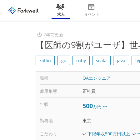
求人
イベント
2年前更新
【医師の9割がユーザ】世
kotlin
go
ruby
scala
java
ty
職種
QAエンジニア
雇用形態
正社員
年収
500
万円
〜
勤務地
東京
こだわり
下限年収500万円以上