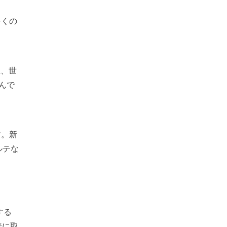
多くの
上、世
んで
す。新
ルテな
する
善に取