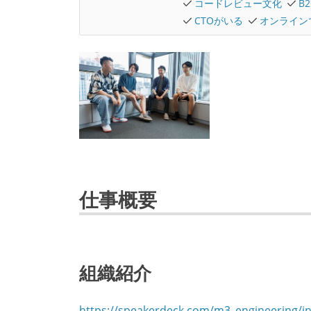
コードレビュー文化
B
CTOがいる
オンライン
仕事概要
組織紹介
https://speakerdeck.com/m3_engineering/i