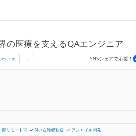
界の医療を支えるQAエンジニア
SNSシェアで応援！
pescript
...
一部リモート可
SIer在籍者歓迎
アジャイル開発