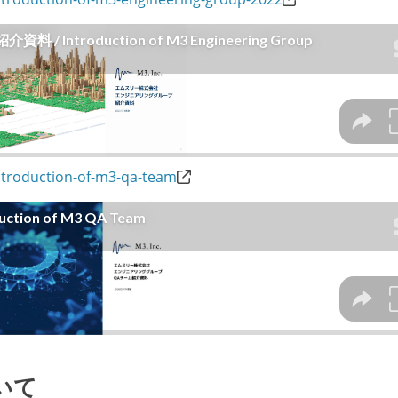
ntroduction-of-m3-qa-team
いて