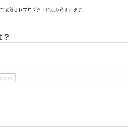
によって改善されプロダクトに組み込まれます。
は？
python
-on-rails
modb