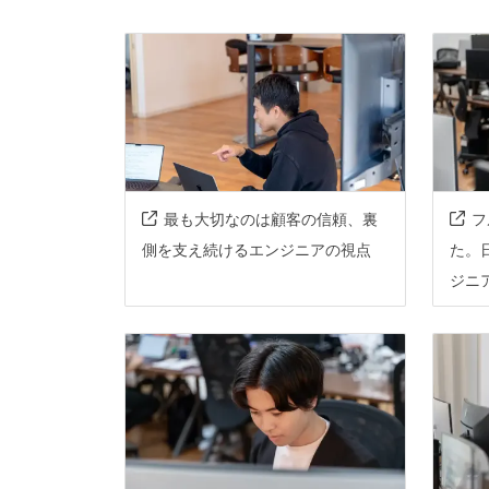
情報共有ツール
slack
notio
その他
aurora-mysql
github-actions
その他、現場で使われている技術
最も大切なのは顧客の信頼、裏
フ
AIツール
chatgpt
cu
側を支え続けるエンジニアの視点
た。
ジニ