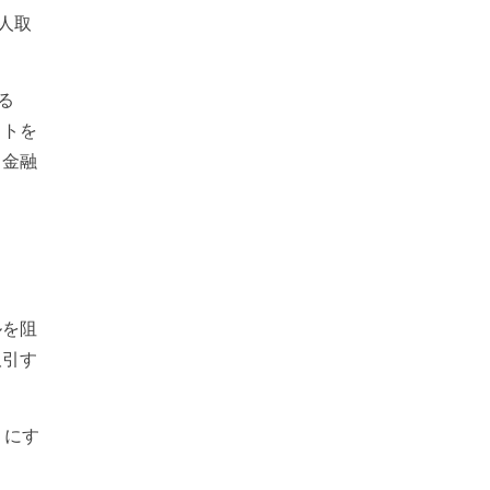
人取
る
クトを
、金融
ルを阻
取引す
うにす