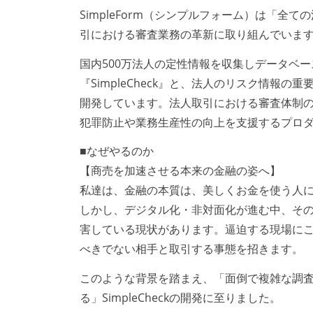
SimpleForm（シンプルフォーム）は「
引における審査業務の革新に取り組んでいま
国内500万法人の定性情報を収集しデータベ
『SimpleCheck』と、法人のリスク情報の重
開発しています。法人取引における審査体制
犯罪防止や業務生産性の向上を支援するプロ
■なぜやるのか
【商売を加速させる本来の金融の姿へ】
私達は、金融の本質は、美しくお金を使う人
しかし、デジタル化・非対面化が進む中、そ
害している現状があります。逼迫する現場に
べきでない相手と取引する事態を招きます。
このような背景を踏まえ、「面倒で複雑な調査
る」SimpleCheckの開発に至りました。