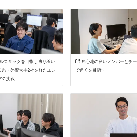
n
neptune
snowflake
redash
aws
terraform
sentry
new-relic
ルスタックを目指し辿り着い
居心地の良いメンバーとチー
rsor
日系・外資大手2社を経たエン
で遠くを目指す
アの挑戦