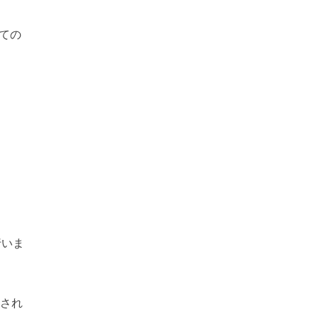
ての
行いま
決され