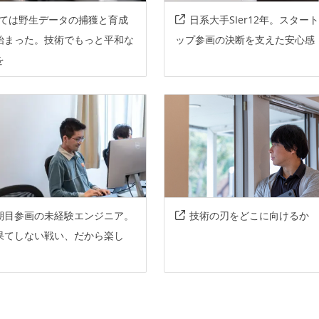
ては野生データの捕獲と育成
日系大手SIer12年。スター
始まった。技術でもっと平和な
ップ参画の決断を支えた安心感
を
期目参画の未経験エンジニア。
技術の刃をどこに向けるか
果てしない戦い、だから楽し