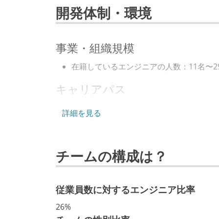
開発体制・環境
事業・組織規模
在籍しているエンジニアの人数：11名〜2
キャリアパス
エンジニアの人事評価にエンジニア経験
詳細を見る
マネージャーやCTOと高頻度（月1程度
年収800万円以上のエンジニアに、マネ
チームの構成は？
技術カルチャー
CTO またはそれに準じる、技術やワー
従業員数に対するエンジニア比率
取締役（社内）または執行役員として、
社外から登壇を依頼・指名を受けるよう
26%
エンジニアが自発的に外部のイベントや