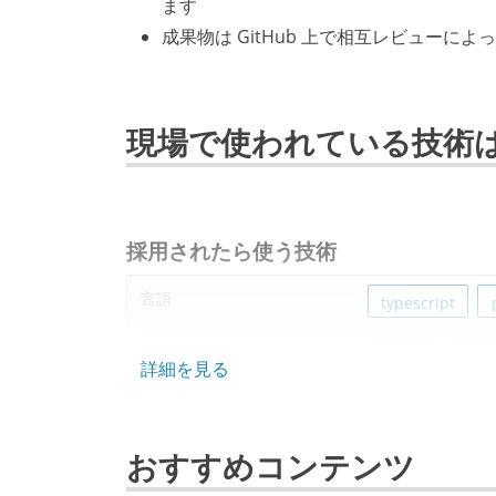
ます
成果物は GitHub 上で相互レビュー
現場で使われている技術
採用されたら使う技術
言語
typescript
フレームワーク
vue.js
ruby
詳細を見る
データベース
redis
dyna
おすすめコンテンツ
プロジェクト管理
github
jira