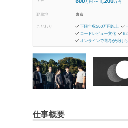
600
1,200
万円
〜
万円
勤務地
東京
こだわり
下限年収500万円以上
コードレビュー文化
B
オンラインで選考が受けら
仕事概要