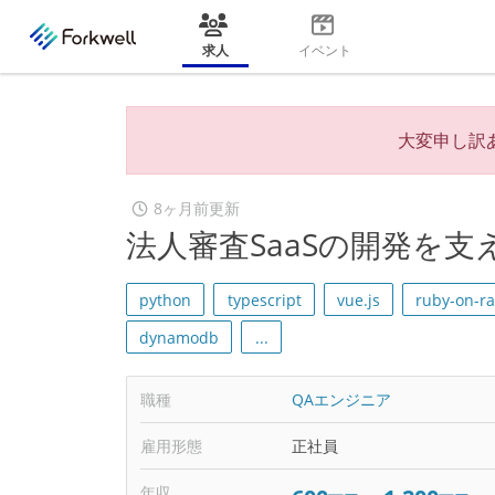
求人
イベント
大変申し訳
8ヶ月前更新
法人審査SaaSの開発を
python
typescript
vue.js
ruby-on-ra
dynamodb
...
職種
QAエンジニア
雇用形態
正社員
年収