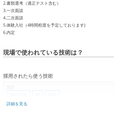
2.書類選考（適正テスト含む）
3.一次面談
4.二次面談
5.体験入社（4時間程度を予定しております)
6.内定
現場で使われている技術は？
採用されたら使う技術
言語
typescript
go
ruby
詳細を見る
フレームワーク
ruby-on-rails
vue.js
react