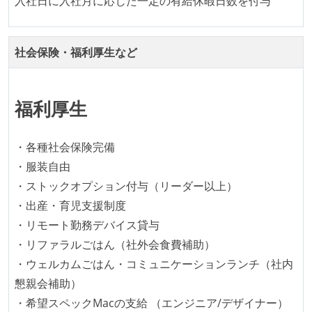
入社日に入社月に応じた一定の有給休暇日数を付与
している
デイリーでスタンドアップミーティング、またはそれ
に準じるチーム内の打ち合わせを行っている
社会保険・福利厚生など
イテレーションの最後などに、定期的にチームでふり
かえりミーティングを行っている
福利厚生
タスク見積もりの単位には絶対量（人日など）ではな
く相対ポイントを用い、極力複数人の意見を調整する
・各種社会保険完備
形で行っている
・服装自由
継続的なデプロイ（デリバリー）を行っている
・ストックオプション付与（リーダー以上）
ワークフローの整備
・出産・育児支援制度
全てのコードをバージョン管理ツールで管理している
・リモート勤務デバイス貸与
各メンバーが実装したコードのマージは Pull Request
・リファラルごはん（社外会食費補助）
ベースで行われる
・ウェルカムごはん・コミュニケーションランチ（社内
自動（＝システム化され、1コマンドで実行できる）
懇親会補助）
ビルド、自動デプロイ環境が整備されている
・希望スペックMacの支給 （エンジニア/デザイナー）