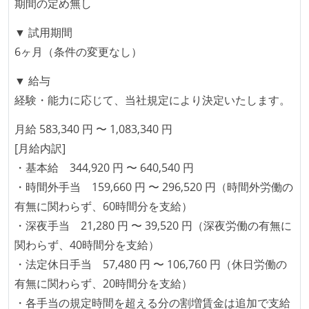
イが支給される
期間の定め無し
ストックオプションまたは自社株購入支援制度がある
▼ 試用期間
職業安定法に対応する記載事項
6ヶ月（条件の変更なし）
受動喫煙防止措置：屋内禁煙（屋内に喫煙可能室設
▼ 給与
置）
経験・能力に応じて、当社規定により決定いたします。
月給 583,340 円 〜 1,083,340 円
[月給内訳]
・基本給 344,920 円 〜 640,540 円
・時間外手当 159,660 円 〜 296,520 円（時間外労働の
有無に関わらず、60時間分を支給）
・深夜手当 21,280 円 〜 39,520 円（深夜労働の有無に
関わらず、40時間分を支給）
・法定休日手当 57,480 円 〜 106,760 円（休日労働の
有無に関わらず、20時間分を支給）
・各手当の規定時間を超える分の割増賃金は追加で支給