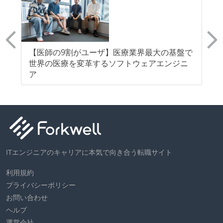
E
【医師の9割がユーザ】医療業界最大の基盤で
【
世界の医療を変革するソフトウェアエンジニ
ア
ITエンジニアのキャリアに本気で向き合う転職サイト
利用規約
プライバシーポリシー
お問い合わせ
ヘルプ
運営会社