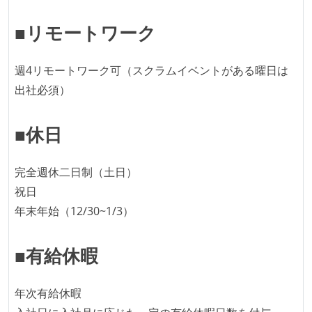
提出されたコードには自動的にリグレッションテスト
■リモートワーク
が実行される環境が構築されている
コード品質評価ツールを導入して、メンバーが常に確
週4リモートワーク可（スクラムイベントがある曜日は
認できるようにしている
出社必須）
テストの実施度
■休日
ほとんどのプロダクトコードに単体テストを記述、実
施している
ほとんどの機能に受け入れテストを記述、実施してい
完全週休二日制（土日）
る
祝日
機能の実装と同時にテストコードを記述している
年末年始（12/30~1/3）
想定される複数環境での品質チェックを義務づけてい
る
■有給休暇
アジャイル実践状況
年次有給休暇
1ヶ月以下の短い期間でのイテレーション開発を実践