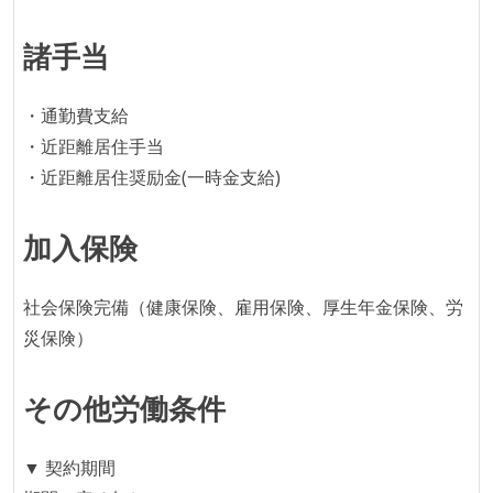
コードによるインフラ構成管理（Infrastructure as
Code）の環境が整備されている
諸手当
オープンな情報共有
・通勤費支給
KPI などチームの目標・実績値について、メンバーの
・近距離居住手当
誰もがいつでも閲覧可能になっている
・近距離居住奨励金(一時金支給)
ドキュメントの整備やペアプロ、モブワークなど、ナ
レッジの共有を積極的に行っている（属人性を減らす
加入保険
取り組みをしている）
労働環境の自由度
社会保険完備（健康保険、雇用保険、厚生年金保険、労
災保険）
週4日リモート勤務のハイブリットワーク（週1出社）
フレックスタイム制または裁量労働制を採用している
その他労働条件
待遇・福利厚生
入社時には、各自希望のスペックの PC やディスプレ
▼ 契約期間