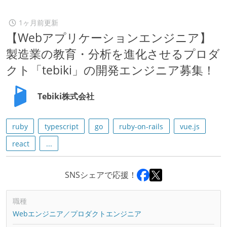
1ヶ月前更新
【Webアプリケーションエンジニア】
製造業の教育・分析を進化させるプロダ
クト「tebiki」の開発エンジニア募集！
Tebiki株式会社
ruby
typescript
go
ruby-on-rails
vue.js
react
...
SNSシェアで応援！
職種
Webエンジニア／プロダクトエンジニア