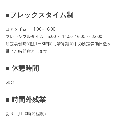
となって行う
■フレックスタイム制
全体のスケジュール管理は、途中の成果を随時確認し
ながら、納期または盛り込む機能を柔軟に調整する形
で行う
コアタイム 11:00 - 16:00
プロダクトの開発言語やフレームワークなど主要な構
フレキシブルタイム 5:00 ～ 11:00, 16:00 ～ 22:00
成技術は、基本的に最新版より1年以上ビハインドし
所定労働時間は1日8時間に清算期間中の所定労働日数を
ていない
乗じた時間数とします
コード品質向上のための取り組み
■ 休憩時間
本番にデプロイされるコードには、全てコードレビュ
ーまたはペアプログラミングを実施している
60分
「リファクタリングは随時行われるべき」という価値
観をメンバー全員が共有しており、日常的に実施して
■ 時間外残業
いる
何らかのコーディング規約をチーム全体で遵守するよ
あり（月20時間程度）
うにしている