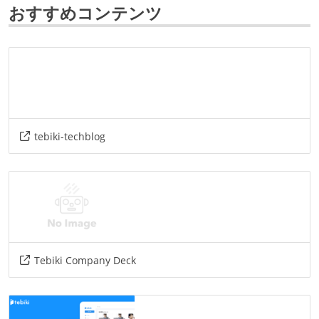
おすすめコンテンツ
データベース
mysql
google-bigquery
プロジェクト管理
jira
github
情報共有ツール
tebiki-techblog
slack
その他
google-cloud-platform
figma
amazon-web-services
terraform
github-actions
datadog
docker
Tebiki Company Deck