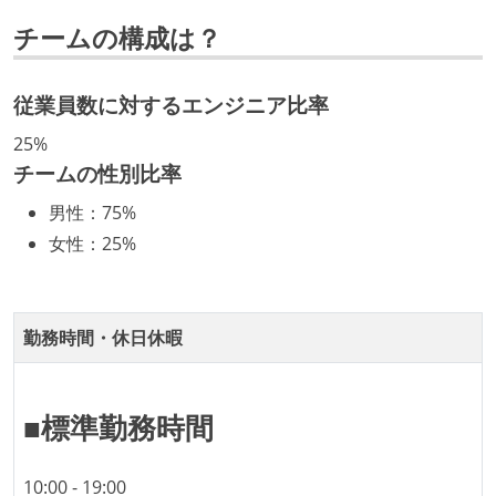
年収800万円以上のエンジニアに、マネジメントの役
チームの構成は？
割を持たない人がいる
技術カルチャー
従業員数に対するエンジニア比率
CTO またはそれに準じる、技術やワークフローの標準
25%
化を行う役割の人・部門が存在する
チームの性別比率
取締役（社内）または執行役員として、エンジニアリ
男性
：
75%
ング部門の人間が経営に参加している
女性
：
25%
経営トップがエンジニア出身、または現役のエンジニ
アである
開発メンバーの裁量
勤務時間・休日休暇
OS やエディタ、IDE といった個人の環境は、各自の責
任で好きなものを使うことができる
■標準勤務時間
企画を決定する場に、実装を担当する開発メンバーが
参加している
10:00 - 19:00
タスクの見積もりは、実装を担当するメンバーが中心