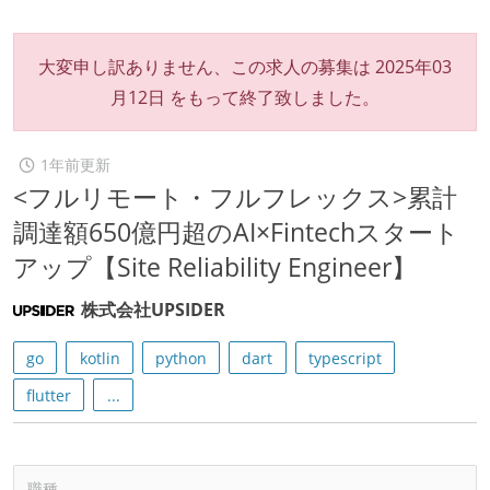
大変申し訳ありません、この求人の募集は
2025年03
月12日
をもって終了致しました。
1年前更新
<フルリモート・フルフレックス>累計
調達額650億円超のAI×Fintechスタート
アップ【Site Reliability Engineer】
株式会社UPSIDER
go
kotlin
python
dart
typescript
flutter
...
職種