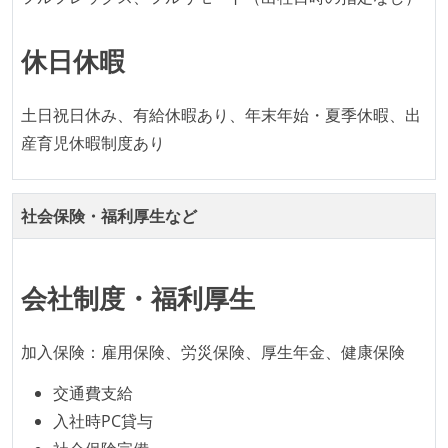
全体のスケジュール管理は、途中の成果を随時確認し
休日休暇
ながら、納期または盛り込む機能を柔軟に調整する形
で行う
プロダクトの開発言語やフレームワークなど主要な構
土日祝日休み、有給休暇あり、年末年始・夏季休暇、出
成技術は、基本的に最新版より1年以上ビハインドし
産育児休暇制度あり
ていない
コード品質向上のための取り組み
社会保険・福利厚生など
本番にデプロイされるコードには、全てコードレビュ
ーまたはペアプログラミングを実施している
会社制度・福利厚生
何らかのコーディング規約をチーム全体で遵守するよ
うにしている
加入保険：雇用保険、労災保険、厚生年金、健康保険
提出されたコードには自動的にリグレッションテスト
が実行される環境が構築されている
交通費支給
入社時PC貸与
テストの実施度