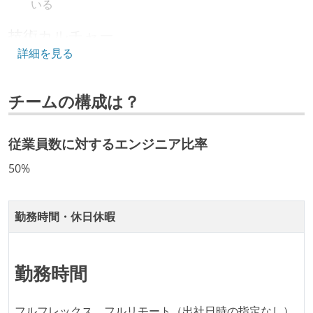
いる
技術カルチャー
詳細を見る
CTO またはそれに準じる、技術やワークフローの標準
化を行う役割の人・部門が存在する
チームの構成は？
取締役（社内）または執行役員として、エンジニアリ
ング部門の人間が経営に参加している
経営トップがエンジニア出身、または現役のエンジニ
従業員数に対するエンジニア比率
アである
50%
開発メンバーの裁量
OS やエディタ、IDE といった個人の環境は、各自の責
勤務時間・休日休暇
任で好きなものを使うことができる
企画を決定する場に、実装を担当する開発メンバーが
勤務時間
参加している
タスクの見積もりは、実装を担当するメンバーが中心
フルフレックス、フルリモート（出社日時の指定なし）
となって行う