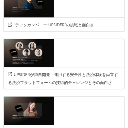
その他
sentry
vue
figma
spanner
tailwind
“テックカンパニー UPSIDER”の挑戦と面白さ
thanos
terraform
storybook
crossplane
argo
helm
falco
prometheus
exposed
grafana
firebase
kubernetes
eks
ant-design
jaeger
nats
koin
openapi
istio
grpc
ktor
UPSIDERが独自開発・運用する安全性と決済体験を両立す
る決済プラットフォームの技術的チャレンジとその面白さ