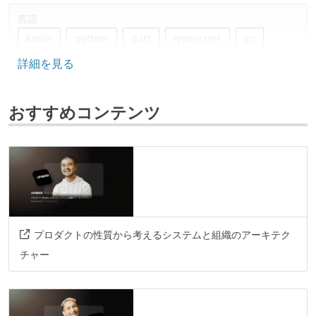
言語
kotlin
python
dart
typescript
go
詳細を見る
フレームワーク
flutter
react
next
nuxt
おすすめコンテンツ
データベース
fluentd
mysql
ソースコード管理
git
プロジェクト管理
プロダクトの性質から考えるシステムと組織のアーキテク
github
チャー
情報共有ツール
slack