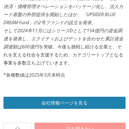
決済・債権管理オペレーションをパッケージ化し、法人カ
労働環境の自由度
ード基盤の外部提供を開始したほか、「UPSIDER BLUE
フレックスタイム制または裁量労働制を採用している
DREAM Fund」の2号ファンドの設立を発表。
そして2024年11月にはシリーズDとして154億円の資金調
メンバーの多様性
達を発表し、エクイティおよびデットを合わせた累計資金
外国籍の開発メンバーがいる
調達額は600億円
を突破。今後も挑戦し続ける企業と、そ
待遇・福利厚生
れを支える社会を支援するため、カテゴリートップとなる
事業を多数立ち上げていきます。
入社時には、各自希望のスペックの PC やディスプレ
イが支給される
*各種数値は2025年3月末時点
ストックオプションまたは自社株購入支援制度がある
職業安定法に対応する記載事項
会社情報ページを見る
受動喫煙防止措置：屋内禁煙
話を聞きたい