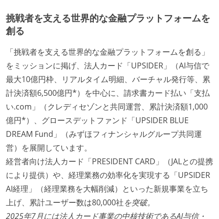
ワークフローの整備
挑戦者を支える世界的な金融プラットフォームを
創る
全てのコードをバージョン管理ツールで管理している
各メンバーが実装したコードのマージは Pull Request
「挑戦者を支える世界的な金融プラットフォームを創る」
ベースで行われる
をミッションに掲げ、法人カード「UPSIDER」（AI与信で
自動（＝システム化され、1コマンドで実行できる）
最大10億円枠、リアルタイム明細、バーチャル発行等、累
ビルド、自動デプロイ環境が整備されている
計決済額6,500億円*）を中心に、請求書カード払い「支払
コードによるインフラ構成管理（Infrastructure as
い.com」（クレディセゾンと共同運営、累計決済額1,000
Code）の環境が整備されている
億円*）、グロースデットファンド「UPSIDER BLUE
DREAM Fund」（みずほフィナンシャルグループ共同運
オープンな情報共有
営）を展開しています。
KPI などチームの目標・実績値について、メンバーの
経営者向け法人カード「PRESIDENT CARD」（JALとの提携
誰もがいつでも閲覧可能になっている
により提供）や、経理業務の効率化を実現する「UPSIDER
ドキュメントの整備やペアプロ、モブワークなど、ナ
AI経理」（経理業務を大幅削減）といった新規事業を立ち
レッジの共有を積極的に行っている（属人性を減らす
上げ、累計ユーザー数は80,000社
を突破。
取り組みをしている）
2025年7月には法人カード事業の中核技術であるAI与信・