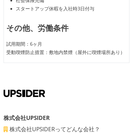
社会保険完備
ほとんどのプロダクトコードに単体テストを記述、実
スタートアップ休暇を入社時3日付与
施している
ほとんどの機能に受け入れテストを記述、実施してい
その他、労働条件
る
機能の実装と同時にテストコードを記述している
試用期間：6ヶ月
想定される複数環境での品質チェックを義務づけてい
受動喫煙防止措置：敷地内禁煙（屋外に喫煙場所あり）
る
アジャイル実践状況
1ヶ月以下の短い期間でのイテレーション開発を実践
している
デイリーでスタンドアップミーティング、またはそれ
に準じるチーム内の打ち合わせを行っている
イテレーションの最後などに、定期的にチームでふり
株式会社UPSIDER
かえりミーティングを行っている
株式会社UPSIDER
ってどんな会社？
継続的なデプロイ（デリバリー）を行っている