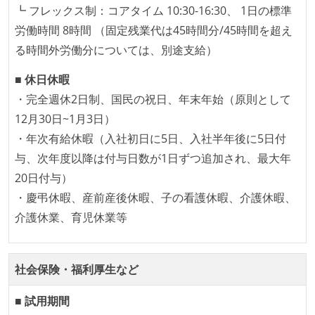
┗ フレックス制：コアタイム 10:30-16:30、 1日の標準
いる
労働時間 8時間 （固定残業代は45時間分/45時間を超え
アジャイル実践状況
る時間外労働分については、別途支給）
継続的なデプロイ（デリバリー）を行っている
■ 休日休暇
・完全週休2日制、国民の祝日、年末年始（原則として
ワークフローの整備
12月30日~1月3日）
コードによるインフラ構成管理（Infrastructure as
・年次有給休暇（入社初日に5日、入社半年後に5日付
Code）の環境が整備されている
与、次年度以降は付与日数が1日ずつ追加され、最大年
オープンな情報共有
20日付与）
・慶弔休暇、産前産後休暇、子の看護休暇、介護休暇、
KPI などチームの目標・実績値について、メンバーの
介護休業、育児休業等
誰もがいつでも閲覧可能になっている
労働環境の自由度
社会保険・福利厚生など
フレックスタイム制または裁量労働制を採用している
■ 試用期間
メンバーの多様性