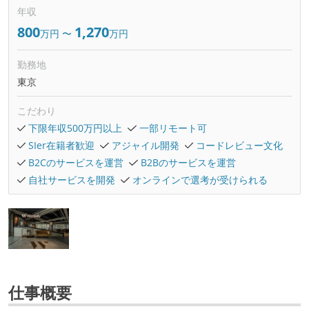
年収
800
1,270
万円
〜
万円
勤務地
東京
こだわり
下限年収500万円以上
一部リモート可
SIer在籍者歓迎
アジャイル開発
コードレビュー文化
B2Cのサービスを運営
B2Bのサービスを運営
自社サービスを開発
オンラインで選考が受けられる
仕事概要