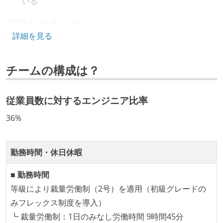
いる
技術カルチャー
詳細を見る
CTO またはそれに準じる、技術やワークフローの標準
化を行う役割の人・部門が存在する
チームの構成は？
取締役（社内）または執行役員として、エンジニアリ
ング部門の人間が経営に参加している
従業員数に対するエンジニア比率
開発メンバーの裁量
36%
企画を決定する場に、実装を担当する開発メンバーが
参加している
タスクの見積もりは、実装を担当するメンバーが中心
勤務時間・休日休暇
となって行う
■ 勤務時間
コード品質向上のための取り組み
等級により裁量労働制（2号）を適用（初級グレードの
みフレックス制度を導入）
「リファクタリングは随時行われるべき」という価値
┗ 裁量労働制：1日のみなし労働時間 9時間45分
観をメンバー全員が共有しており、日常的に実施して