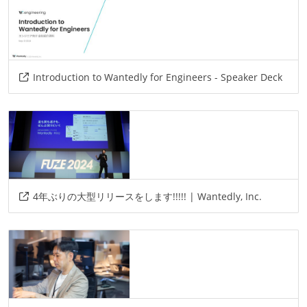
その他、現場で使われている技術
言語
Introduction to Wantedly for Engineers - Speaker Deck
ruby
go
python
フレームワーク
rails
プロジェクト管理
github
4年ぶりの大型リリースをします!!!!! | Wantedly, Inc.
情報共有ツール
slack
その他
grpc
protocol-buffers
kubernetes
docker