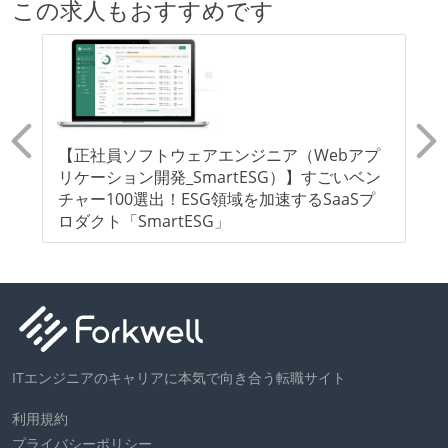
この求人もおすすめです
【正社員ソフトウェアエンジニア（Webアプ
【
リケーション開発_SmartESG）】すごいベン
ン
＜フ
チャー100選出！ESG領域を加速するSaaSプ
ロ
ロダクト「SmartESG」
国
ITエンジニアのキャリアに本気で向き合う転職サイト
利用規約
プライバシーポリシー