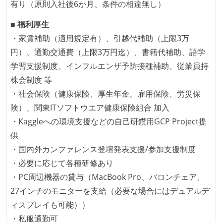
有り（原則入社後6か月、条件の相違無し）
外国籍の開発メンバーがいる
■ 福利厚生
開発メンバーの新卒採用を実施している
・家賃補助（適用規定有）、引越代補助（上限3万
待遇・福利厚生
円）、通勤交通費（上限3万円迄）、書籍代補助、語学
学習支援制度、インフルエンザ予防接種補助、従業員持
ストックオプションまたは自社株購入支援制度がある
株会制度 等
職業安定法に対応する記載事項
・社会保険（健康保険、厚生年金、雇用保険、労災保
険）、関東ITソフトウエア健康保険組合 加入
受動喫煙防止措置：屋内禁煙（屋内に喫煙可能室設
・Kaggleへの環境支援などの自己研鑽用GCP Project提
置）
供
・国内外カンファレンス登壇発表支援/参加支援制度
・必要に応じて各種研修あり
・PC周辺機器の貸与（MacBook Pro、バロンチェア、
27インチのモニターを支給（必要な場合にはデュアルデ
ィスプレイも可能））
・私服通勤可