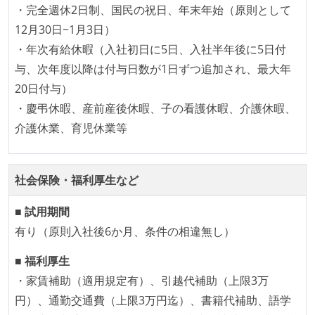
・完全週休2日制、国民の祝日、年末年始（原則として
オープンな情報共有
12月30日~1月3日）
KPI などチームの目標・実績値について、メンバーの
・年次有給休暇（入社初日に5日、入社半年後に5日付
誰もがいつでも閲覧可能になっている
与、次年度以降は付与日数が1日ずつ追加され、最大年
20日付与）
労働環境の自由度
・慶弔休暇、産前産後休暇、子の看護休暇、介護休暇、
フレックスタイム制または裁量労働制を採用している
介護休業、育児休業等
メンバーの多様性
外国籍の開発メンバーがいる
社会保険・福利厚生など
開発メンバーの新卒採用を実施している
■ 試用期間
待遇・福利厚生
有り（原則入社後6か月、条件の相違無し）
ストックオプションまたは自社株購入支援制度がある
■ 福利厚生
・家賃補助（適用規定有）、引越代補助（上限3万
職業安定法に対応する記載事項
円）、通勤交通費（上限3万円迄）、書籍代補助、語学
受動喫煙防止措置：屋内禁煙（屋内に喫煙可能室設