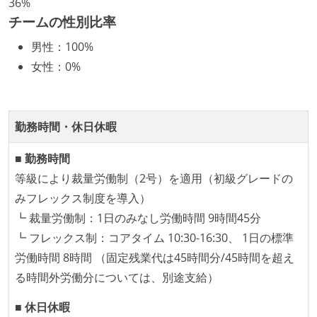
36%
企画を決定する場に、実装を担当する開発メンバーが
チームの性別比率
参加している
男性
：
100%
タスクの見積もりは、実装を担当するメンバーが中心
女性
：
0%
となって行う
コード品質向上のための取り組み
勤務時間・休日休暇
「リファクタリングは随時行われるべき」という価値
観をメンバー全員が共有しており、日常的に実施して
■ 勤務時間
いる
等級により裁量労働制（2号）を適用（初級グレードの
アジャイル実践状況
みフレックス制度を導入）
┗ 裁量労働制：1日のみなし労働時間 9時間45分
継続的なデプロイ（デリバリー）を行っている
┗ フレックス制：コアタイム 10:30-16:30、 1日の標準
ワークフローの整備
労働時間 8時間 （固定残業代は45時間分/45時間を超え
る時間外労働分については、別途支給）
コードによるインフラ構成管理（Infrastructure as
Code）の環境が整備されている
■ 休日休暇