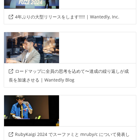
datadog
circleci
4年ぶりの大型リリースをします!!!!! | Wantedly, Inc.
その他、現場で使われている技術
言語
python
typescript
kotlin
swift
フレームワーク
react
nextjs
ロードマップに全員の思考を込めて〜達成の繰り返しが成
長を加速させる | Wantedly Blog
プロジェクト管理
github
その他
grpc
protocol-buffers
docker
ruby-on-ralis
RubyKaigi 2024 でスーファミと mruby/c について発表し