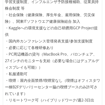
学習支援制度、インフルエンザ予防接種補助、従業員持
置）
株会制度 等
・社会保険（健康保険、厚生年金、雇用保険、労災保
険）、関東ITソフトウエア健康保険組合 加入
・Kaggleへの環境支援などの自己研鑽用GCP Project提
供
・国内外カンファレンス登壇発表支援/参加支援制度
・必要に応じて各種研修あり
・PC周辺機器の貸与（MacBook Pro、バロンチェア、
27インチのモニターを支給（必要な場合にはデュアルデ
ィスプレイも可能））
・私服通勤可
・喫煙：屋内全面禁煙/喫煙室なし（喫煙はオフィスタワ
ー棟B2Fデリバリーセンター脇の喫煙ブースのみ許可さ
れています）
・リモートワーク可（ハイブリッドワーク/週2-3日出