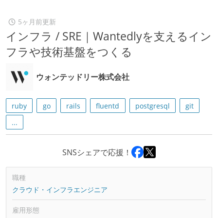
5ヶ月前更新
インフラ / SRE｜Wantedlyを支えるイン
フラや技術基盤をつくる
ウォンテッドリー株式会社
ruby
go
rails
fluentd
postgresql
git
...
SNSシェアで応援！
職種
クラウド・インフラエンジニア
雇用形態