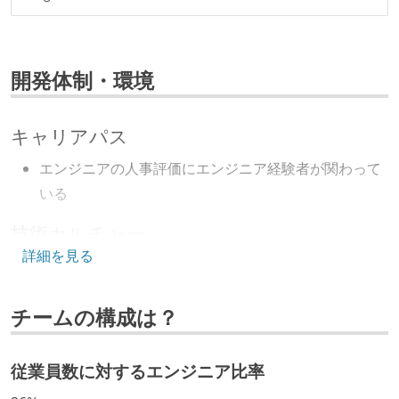
開発体制・環境
キャリアパス
エンジニアの人事評価にエンジニア経験者が関わって
いる
技術カルチャー
詳細を見る
CTO またはそれに準じる、技術やワークフローの標準
化を行う役割の人・部門が存在する
チームの構成は？
取締役（社内）または執行役員として、エンジニアリ
ング部門の人間が経営に参加している
従業員数に対するエンジニア比率
開発メンバーの裁量