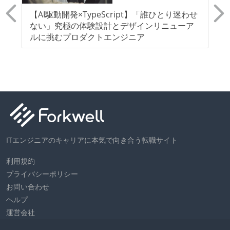
】
【AI駆動開発×TypeScript】「誰ひとり迷わせ
【
ー
ない」究極の体験設計とデザインリニューア
た
ルに挑むプロダクトエンジニア
プ
等
ITエンジニアのキャリアに本気で向き合う転職サイト
利用規約
プライバシーポリシー
お問い合わせ
ヘルプ
運営会社