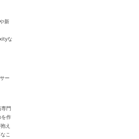
や新
ityな
サー
画専門
のを作
が抱え
要なこ