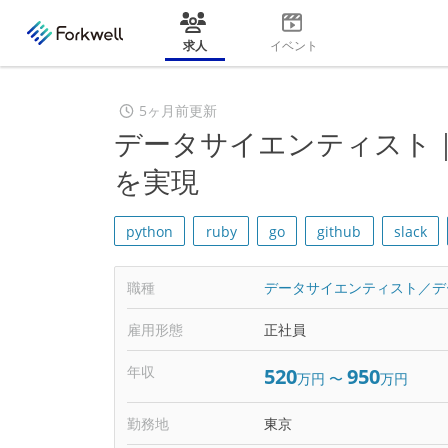
求人
イベント
5ヶ月前更新
データサイエンティスト
を実現
python
ruby
go
github
slack
職種
データサイエンティスト／デ
雇用形態
正社員
年収
520
950
万円
〜
万円
勤務地
東京