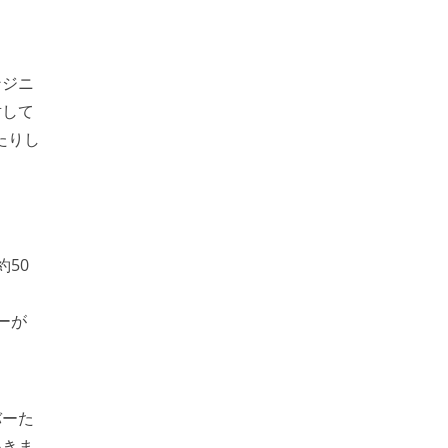
ンジニ
対して
たりし
約50
ーが
バーた
いきま