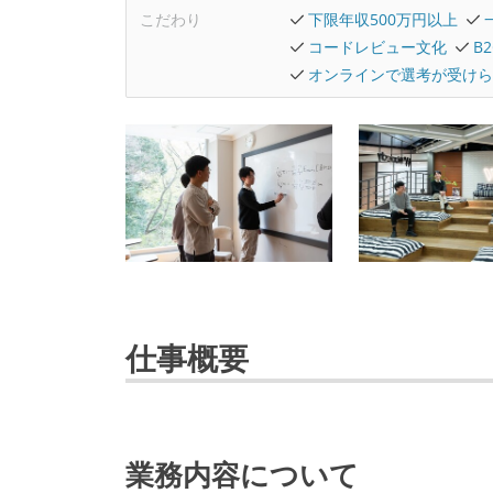
こだわり
下限年収500万円以上
コードレビュー文化
B
オンラインで選考が受けら
仕事概要
業務内容について