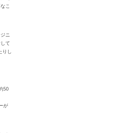
要なこ
ンジニ
対して
たりし
約50
ーが