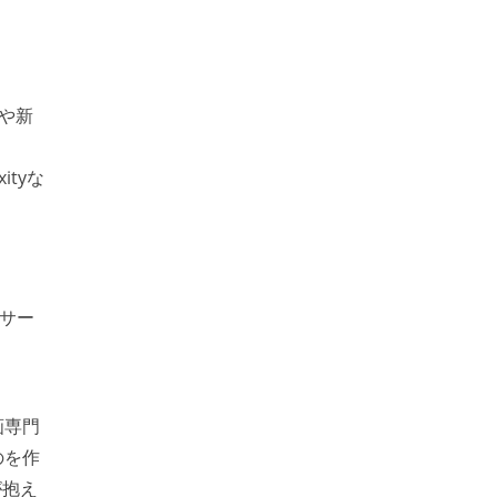
や新
ityな
サー
画専門
のを作
が抱え