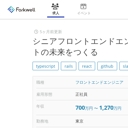
求人
イベント
5ヶ月前更新
シニアフロントエンドエ
トの未来をつくる
typescript
rails
react
github
sl
職種
フロントエンドエンジニア
雇用形態
正社員
年収
700
1,270
万円
〜
万円
勤務地
東京