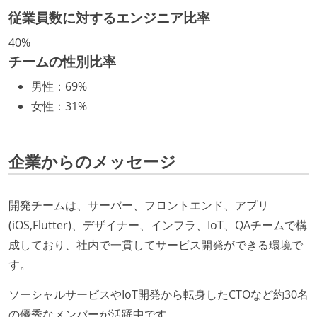
化を行う役割の人・部門が存在する
従業員数に対するエンジニア比率
データベース
取締役（社内）または執行役員として、エンジニアリ
mysql
40%
ング部門の人間が経営に参加している
チームの性別比率
経営トップがエンジニア出身、または現役のエンジニ
その他
男性
：
69%
アである
flutter3
kubernetes-engine
女性
：
31%
開発メンバーの裁量
OS やエディタ、IDE といった個人の環境は、各自の責
企業からのメッセージ
任で好きなものを使うことができる
企画を決定する場に、実装を担当する開発メンバーが
開発チームは、サーバー、フロントエンド、アプリ
参加している
(iOS,Flutter)、デザイナー、インフラ、IoT、QAチームで構
タスクの見積もりは、実装を担当するメンバーが中心
成しており、社内で一貫してサービス開発ができる環境で
となって行う
す。
全体のスケジュール管理は、途中の成果を随時確認し
ながら、納期または盛り込む機能を柔軟に調整する形
ソーシャルサービスやIoT開発から転身したCTOなど約30名
で行う
の優秀なメンバーが活躍中です。