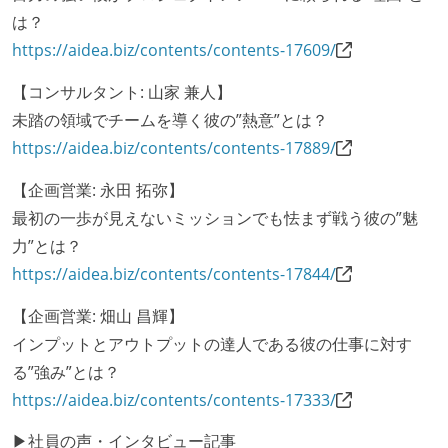
待遇・福利厚生
は？
入社時には、各自希望のスペックの PC やディスプレ
https://aidea.biz/contents/contents-17609/
イが支給される
【コンサルタント: 山家 兼人】
職業安定法に対応する記載事項
未踏の領域でチームを導く彼の”熱意”とは？
https://aidea.biz/contents/contents-17889/
受動喫煙防止措置：屋内禁煙
【企画営業: 永田 拓弥】
最初の一歩が見えないミッションでも怯まず戦う彼の”魅
力”とは？
https://aidea.biz/contents/contents-17844/
【企画営業: 畑山 昌輝】
インプットとアウトプットの達人である彼の仕事に対す
る”強み”とは？
https://aidea.biz/contents/contents-17333/
▶社員の声・インタビュー記事