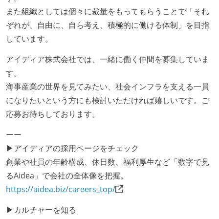
る
また組織としては個々に裁量をもってもらうことで「それ
アジャイル実践状況
ぞれが、自由に、自ら考え、積極的に働ける体制」を目指
しています。
1ヶ月以下の短い期間でのイテレーション開発を実践
している
アイディア株式会社では、一緒に働く仲間を募集していま
デイリーでスタンドアップミーティング、またはそれ
す。
に準じるチーム内の打ち合わせを行っている
海事産業の世界を見てみたい、社会インフラを支える一員
イテレーションの最後などに、定期的にチームでふり
になりたいという方にも検討いただければ嬉しいです。ご
かえりミーティングを行っている
応募お待ちしております。
タスク見積もりの単位には絶対量（人日など）ではな
ーー
く相対ポイントを用い、極力複数人の意見を調整する
▶アイディアの採用ページをチェック
形で行っている
創業や社員の年齢構成、休日数、福利厚生など「数字で見
継続的なデプロイ（デリバリー）を行っている
るAidea」で会社の全体像を把握。
ワークフローの整備
https://aidea.biz/careers_top/
全てのコードをバージョン管理ツールで管理している
▶カルチャーを知る
各メンバーが実装したコードのマージは Pull Request