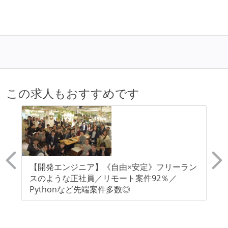
この求人もおすすめです
ン
【開発エンジニア】《自由×安定》フリーラン
【
経
スのような正社員／リモート案件92％／
暇
よ
Pythonなど先端案件多数◎
与