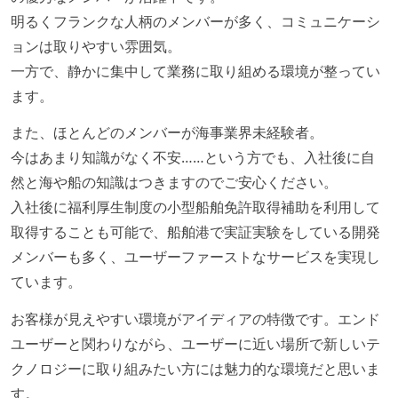
明るくフランクな人柄のメンバーが多く、コミュニケーシ
コード品質向上のための取り組み
ョンは取りやすい雰囲気。
本番にデプロイされるコードには、全てコードレビュ
一方で、静かに集中して業務に取り組める環境が整ってい
ーまたはペアプログラミングを実施している
ます。
「リファクタリングは随時行われるべき」という価値
観をメンバー全員が共有しており、日常的に実施して
また、ほとんどのメンバーが海事業界未経験者。
いる
今はあまり知識がなく不安……という方でも、入社後に自
何らかのコーディング規約をチーム全体で遵守するよ
然と海や船の知識はつきますのでご安心ください。
うにしている
入社後に福利厚生制度の小型船舶免許取得補助を利用して
コード品質評価ツールを導入して、メンバーが常に確
取得することも可能で、船舶港で実証実験をしている開発
認できるようにしている
メンバーも多く、ユーザーファーストなサービスを実現し
ています。
テストの実施度
お客様が見えやすい環境がアイディアの特徴です。エンド
ほとんどの機能に受け入れテストを記述、実施してい
ユーザーと関わりながら、ユーザーに近い場所で新しいテ
る
クノロジーに取り組みたい方には魅力的な環境だと思いま
想定される複数環境での品質チェックを義務づけてい
す。