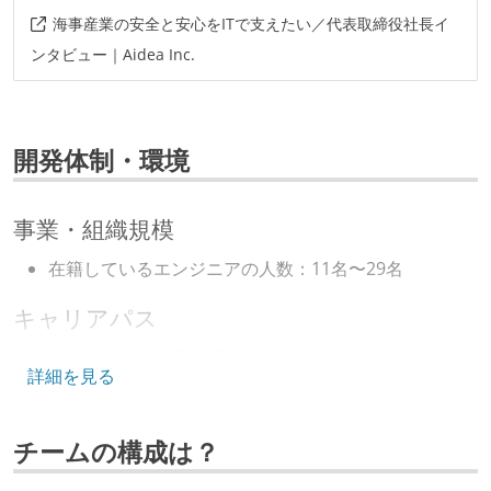
プロジェクト管理
海事産業の安全と安心をITで支えたい／代表取締役社長イ
github
jira
ンタビュー｜Aidea Inc.
情報共有ツール
slack
開発体制・環境
その他
dragonfly
github-actions
vertexai
mqtt
事業・組織規模
linux
clickhouse
transformer
ecmascript8
在籍しているエンジニアの人数：11名〜29名
bash
office365
teams
grafana
キャリアパス
prometheus
aws
gcp
エンジニアの人事評価にエンジニア経験者が関わって
詳細を見る
いる
その他、現場で使われている技術
技術カルチャー
言語
チームの構成は？
java
javascript
kotlin
swift
CTO またはそれに準じる、技術やワークフローの標準