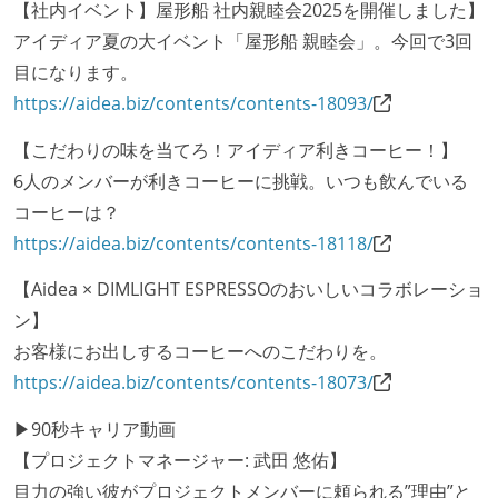
【社内イベント】屋形船 社内親睦会2025を開催しました】
ベースで行われる
アイディア夏の大イベント「屋形船 親睦会」。今回で3回
自動（＝システム化され、1コマンドで実行できる）
目になります。
ビルド、自動デプロイ環境が整備されている
https://aidea.biz/contents/contents-18093/
コードによるインフラ構成管理（Infrastructure as
【こだわりの味を当てろ！アイディア利きコーヒー！】
Code）の環境が整備されている
6人のメンバーが利きコーヒーに挑戦。いつも飲んでいる
オープンな情報共有
コーヒーは？
https://aidea.biz/contents/contents-18118/
KPI などチームの目標・実績値について、メンバーの
誰もがいつでも閲覧可能になっている
【Aidea × DIMLIGHT ESPRESSOのおいしいコラボレーショ
ン】
労働環境の自由度
お客様にお出しするコーヒーへのこだわりを。
フレックスタイム制または裁量労働制を採用している
https://aidea.biz/contents/contents-18073/
メンバーの多様性
▶90秒キャリア動画
外国籍の開発メンバーがいる
【プロジェクトマネージャー: 武田 悠佑】
目力の強い彼がプロジェクトメンバーに頼られる”理由”と