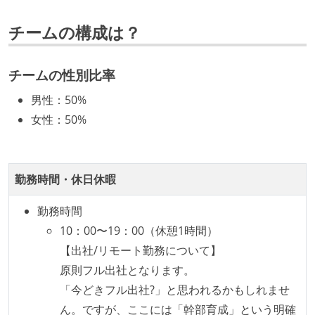
いる
チームの構成は？
社内で、バックエンドチームからSREチームへの異動
など、キャリア形成を目的とした職域を超えての積極
的な異動が推奨され、実施されている
チームの性別比率
マネージャーやCTOと高頻度（月1程度）でキャリアに
男性
：
50%
ついて話す場が設けられている
女性
：
50%
年収800万円以上のエンジニアに、マネジメントの役
割を持たない人がいる
技術カルチャー
勤務時間・休日休暇
CTO またはそれに準じる、技術やワークフローの標準
勤務時間
化を行う役割の人・部門が存在する
10：00〜19：00（休憩1時間）
取締役（社内）または執行役員として、エンジニアリ
【出社/リモート勤務について】
ング部門の人間が経営に参加している
原則フル出社となります。
経営トップがエンジニア出身、または現役のエンジニ
「今どきフル出社?」と思われるかもしれませ
アである
ん。ですが、ここには「幹部育成」という明確