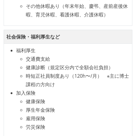
ツが公開されている
その他休暇あり（年末年始、慶弔、産前産後休
メンバーの多様性
暇、育児休暇、看護休暇、介護休暇）
外国籍の開発メンバーがいる
開発メンバーの新卒採用を実施している
社会保険・福利厚生など
職業安定法に対応する記載事項
福利厚生
交通費支給
主な休暇：年末年始、夏季、慶弔休暇など
健康診断（規定区分内で全額会社負担）
休日制度：週休2日制（詳細は「勤務時間・休日休
時短正社員制度あり（120h〜/月） ※主に博士
暇」に記載）
課程の方向け
休日制度：完全週休2日制（土日祝休み）
加入保険
休憩時間：1時間
健康保険
固定残業時間：月45時間分
厚⽣年⾦保険
給与形態：月給制
雇⽤保険
給与形態：賞与あり
労災保険
試用期間：あり（3ヶ月間）