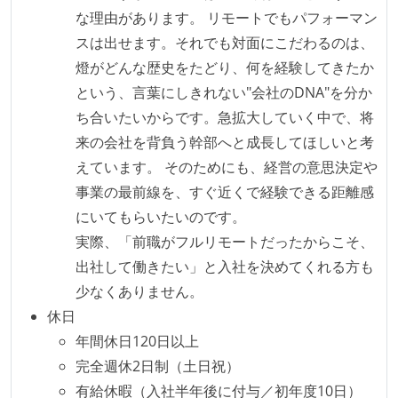
最新技術を追いかけるための社内勉強会が定期開催さ
な理由があります。 リモートでもパフォーマン
れ、参加者が自主的に参加している
スは出せます。それでも対面にこだわるのは、
Slack等で、最新技術の良し悪しをメンバーがよく会話
燈がどんな歴史をたどり、何を経験してきたか
している
という、言葉にしきれない"会社のDNA"を分か
ち合いたいからです。急拡大していく中で、将
開発メンバーの裁量
来の会社を背負う幹部へと成長してほしいと考
設計・実装から運用までを同じ開発チームが担い、フ
えています。 そのためにも、経営の意思決定や
ロントエンド、バックエンド、インフラといった役割
事業の最前線を、すぐ近くで経験できる距離感
の境界を超えて、個人が必要な範囲にまで染み出して
にいてもらいたいのです。
いく姿勢が根付いている
実際、「前職がフルリモートだったからこそ、
ユーザーのニーズや課題を理解するために、開発チー
出社して働きたい」と入社を決めてくれる方も
ムのメンバーが、ユーザーインタビューに参加してい
少なくありません。
る
休日
年間休日120日以上
労働環境の自由度
完全週休2日制（土日祝）
子育て中のエンジニアが、働き方を紹介したコンテン
有給休暇（入社半年後に付与／初年度10日）