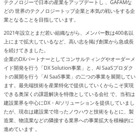
テクノロジーで日本の産業をアップデートし 、GAFAMな
どの 世界のテクノロジートップ企業と本気の戦いをする企
業となることを目指しています。
2021年設立とまだ若い組織ながら、メンバー数は400名以
上にまで拡大しているなど、高い志を掲げ創業から急成長
を続けてきました。
企業のDXパートナーとしてコンサルティングやオーダーメ
イド開発を行う「DX Solution事業」と、AI SaaSプロダク
トの展開を行う「AI SaaS事業」の二つの事業を展開してい
ます。最先端技術を産業特化で提供していくからこそ実現
できる奥深くの課題解決を特徴としている会社 で、当初は
建設業界を中心にDX・AIソリューションを提供していまし
たが、現在は建設業で培ったノウハウと技術をもとに、製
造業、物流業などの隣接する業界への事業拡大を積極的に
進めています 。