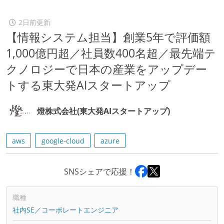
2日前更新
【情報システム担当】創業5年で評価額
1,000億円超／社員数400名超／最先端テ
クノロジーで日本の産業をアップデー
トする東大発AIスタートアップ
燈株式会社(東大発AIスタートアップ)
aws
google-cloud
azure
SNSシェアで応援！
職種
社内SE／コーポレートエンジニア