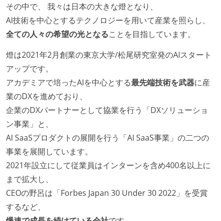
その中で、 我々は日本の大きな燈となり、
AI技術を中心とするテクノロジーを用いて産業を照らし、
全ての人々の希望の光となる
ことを目指しています。
燈は2021年2月創業の東京大学/松尾研究室発のAIスタート
アップです。
アカデミアで培ったAIを中心とする
最先端技術を武器
に産
業のDXを進めており、
企業のDXパートナーとして協業を行う「DXソリューショ
ン事業」と、
AI SaaSプロダクトの展開を行う「AI SaaS事業」の二つの
事業を展開しています。
2021年設立にして従業員はインターンを含め400名以上に
まで拡大し、
CEOの野呂は「Forbes Japan 30 Under 30 2022」を受賞
するなど、
爆速で成長を続けている会社
です。