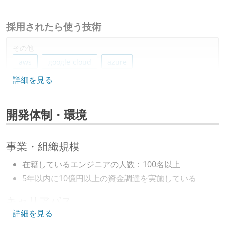
採用されたら使う技術
その他
aws
google-cloud
azure
詳細を見る
その他、現場で使われている技術
開発体制・環境
その他
jamf
lanscope
事業・組織規模
在籍しているエンジニアの人数：100名以上
5年以内に10億円以上の資金調達を実施している
キャリアパス
詳細を見る
エンジニアの人事評価にエンジニア経験者が関わって