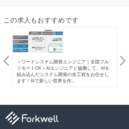
この求人もおすすめです
ド
＜リードシステム開発エンジニア｜全国フル
＜
鋭
リモートOK＞AIエンジニアと協働して、AIを
｜
組み込んだシステム開発の全工程をお任せし
し
ます！AIで新しい世界を作...
を
き