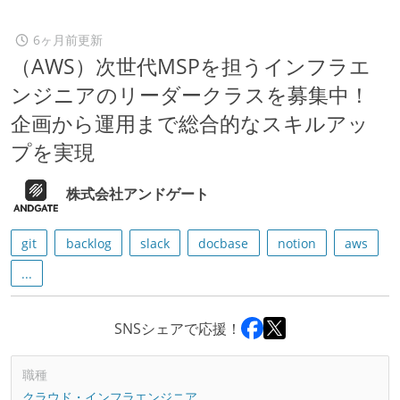
6ヶ月前更新
（AWS）次世代MSPを担うインフラエ
ンジニアのリーダークラスを募集中！
企画から運用まで総合的なスキルアッ
プを実現
株式会社アンドゲート
git
backlog
slack
docbase
notion
aws
...
SNSシェアで応援！
職種
クラウド・インフラエンジニア