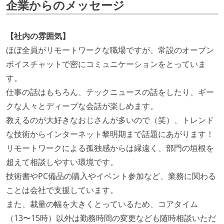
開発メンバーの裁量
企業からのメッセージ
設計・実装から運用までを同じ開発チームが担い、フ
ロントエンド、バックエンド、インフラといった役割
【社内の雰囲気】
の境界を超えて、個人が必要な範囲にまで染み出して
ほぼ全員がリモートワークな職場ですが、常設のオープン
いく姿勢が根付いている
ボイスチャットで密にコミュニケーションをとっていま
タスクの見積もりは、実装を担当するメンバーが中心
す。
となって行う
仕事の話はもちろん、テックニュースの話をしたり、ギー
全体のスケジュール管理は、途中の成果を随時確認し
クな人々とディープな会話が楽しめます。
ながら、納期または盛り込む機能を柔軟に調整する形
教えるのが大好きなおじさんが多いので（笑）、トレンド
で行う
な技術からインターネット黎明期まで話題にあがります！
リモートワークによる孤独感からは縁遠く、部門の垣根を
コード品質向上のための取り組み
超えて相談しやすい環境です。
本番にデプロイされるコードには、全てコードレビュ
技術書やPC備品の購入やイベント参加など、業務に関わる
ーまたはペアプログラミングを実施している
ことは会社で支援しています。
「リファクタリングは随時行われるべき」という価値
また、裁量の幅を大きくとっているため、コアタイム
観をメンバー全員が共有しており、日常的に実施して
（13〜15時）以外は勤務時間の変更なども随時相談いただ