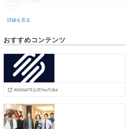
ソースコード管理
git
詳細を見る
プロジェクト管理
backlog
おすすめコンテンツ
情報共有ツール
slack
docbase
notion
その他
aws
linux
docker
gcp
ANDGATE公式YouTUbe