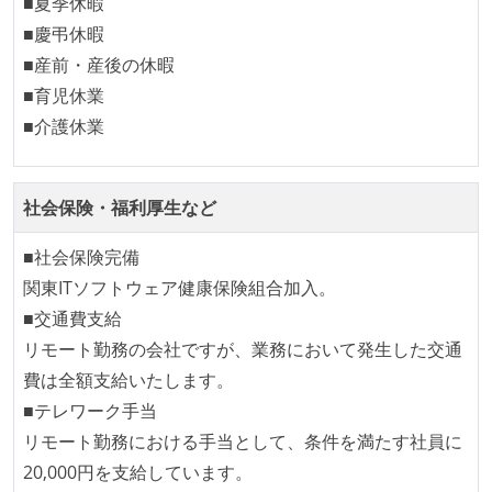
■夏季休暇
イベントへの業務参加やチケット負担など、会社とし
■慶弔休暇
て、大規模カンファレンスへの参加を支援する制度が
■産前・産後の休暇
ある
■育児休業
■介護休業
職業安定法に対応する記載事項
受動喫煙防止措置：屋内禁煙（屋内に喫煙可能室設
置）
社会保険・福利厚生など
受動喫煙防止措置：屋内禁煙
■社会保険完備
関東ITソフトウェア健康保険組合加入。
■交通費支給
リモート勤務の会社ですが、業務において発生した交通
費は全額支給いたします。
■テレワーク手当
リモート勤務における手当として、条件を満たす社員に
20,000円を支給しています。