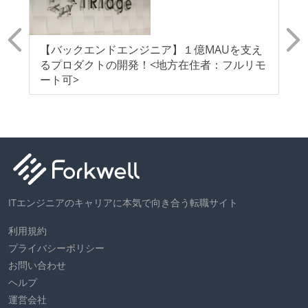
ール
【バックエンドエンジニア】１億MAUを支え
【
ア
るプロダクトの開発！<地方在住者：フルリモ
り
あ
ート可>
障
ITエンジニアのキャリアに本気で向き合う転職サイト
利用規約
プライバシーポリシー
お問い合わせ
ヘルプ
運営会社