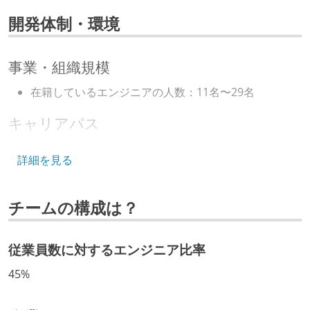
開発体制・環境
事業・組織規模
在籍しているエンジニアの人数：11名〜29名
キャリアパス
エンジニアの人事評価にエンジニア経験者が関わって
詳細を見る
いる
技術カルチャー
チームの構成は？
経営トップがエンジニア出身、または現役のエンジニ
アである
従業員数に対するエンジニア比率
Slack等で、最新技術の良し悪しをメンバーがよく会話
45%
している