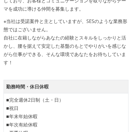
しており、お客様とコミュニケーションを取りながらテー
同時接続ユーザー数（数千以上）
マを成功に導ける仲間を募集します。
テーブル数が多い (数百以上)
※当社は受諾案件と主としていますが、SESのような業務形
マイクロサービス化している
態ではございません。
労働環境の自由度
自社に在籍しながらあなたの経験とスキルをしっかりと活
かし、腰を据えて安定した基盤のもとでやりがいを感じな
週4日リモート勤務のハイブリットワーク（週1出社）
がら仕事ができる、そんな環境であなたをお待ちしていま
週3日リモート勤務のハイブリットワーク（週2出社）
す！
週2日リモート勤務のハイブリットワーク（週3出社）
業務時間中に中抜けできる制度がある
2年以内に未就学児を子育てしながら働いていたエン
勤務時間・休日休暇
ジニアがいる
子育て中のエンジニアが、働き方を紹介したコンテン
■完全週休2日制（土・日）
ツが公開されている
■祝日
フレックスタイム制または裁量労働制を採用している
■年末年始休暇
■年次有給休暇
待遇・福利厚生