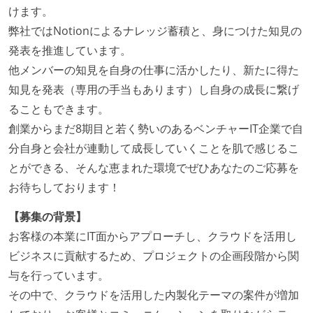
いる
けます。
何らかのコーディング規約をチーム全体で遵守するよ
弊社ではNotionによるナレッジ蓄積と、身につけた知見の
うにしている
発表を推進しています。
他メンバーの知見を自身の仕事に活かしたり、新たに得た
ワークフローの整備
知見を発表（専用の手当もあります）し自身の成長に繋げ
全てのコードをバージョン管理ツールで管理している
ることもできます。
各メンバーが実装したコードのマージは Pull Request
創業からまだ8期目と若く勢いのあるベンチャーIT企業で自
ベースで行われる
分自身と会社が連動して成長していくことを肌で感じるこ
コードによるインフラ構成管理（Infrastructure as
とができる、そんな恵まれた環境でぜひあなたのご応募を
Code）の環境が整備されている
お待ちしております！
オープンな情報共有
【募集の背景】
お客様の本業にIT面からアプローチし、クラウドを活用し
ドキュメントの整備やペアプロ、モブワークなど、ナ
ビジネスに貢献するため、プロジェクトの企画段階から関
レッジの共有を積極的に行っている（属人性を減らす
与を行っています。
取り組みをしている）
その中で、クラウドを活用した内製化テーマの案件が増加
大規模サービスの開発