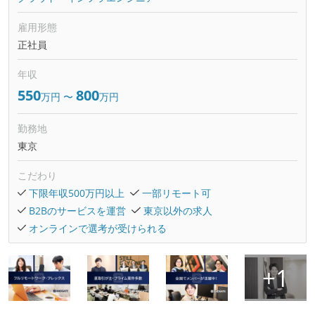
雇用形態
正社員
年収
550
800
万円
〜
万円
勤務地
東京
こだわり
下限年収500万円以上
一部リモート可
B2Bのサービスを運営
東京以外の求人
オンラインで選考が受けられる