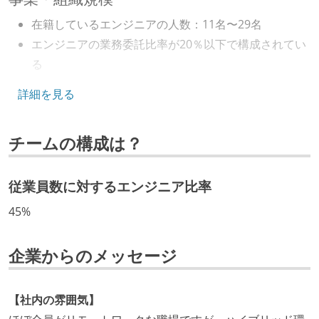
在籍しているエンジニアの人数：11名〜29名
エンジニアの業務委託比率が20％以下で構成されてい
る
キャリアパス
詳細を見る
エンジニアの人事評価にエンジニア経験者が関わって
チームの構成は？
いる
社内で、バックエンドチームからSREチームへの異動
など、キャリア形成を目的とした職域を超えての積極
従業員数に対するエンジニア比率
的な異動が推奨され、実施されている
45%
マネージャーやCTOと高頻度（月1程度）でキャリアに
ついて話す場が設けられている
企業からのメッセージ
技術カルチャー
経営トップがエンジニア出身、または現役のエンジニ
【社内の雰囲気】
アである