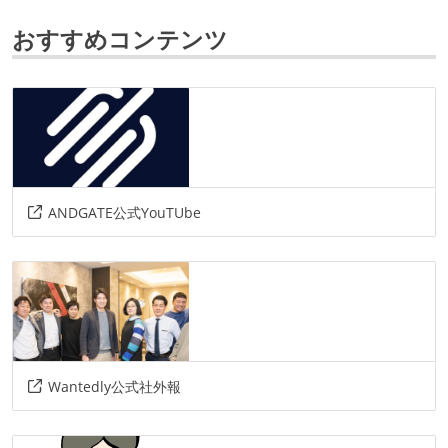
laravel
nest.js
next.js
おすすめコンテンツ
データベース
mysql
postgresql
mongodb
ソースコード管理
git
プロジェクト管理
ANDGATE公式YouTUbe
backlog
情報共有ツール
docbase
notion
confluence
その他
Wantedly公式社外報
aws
gcp