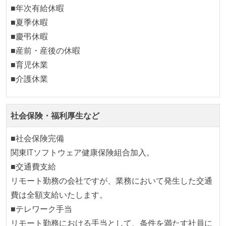
各メンバーが実装したコードのマージは Pull Request
■年次有給休暇
ベースで行われる
■夏季休暇
自動（＝システム化され、1コマンドで実行できる）
■慶弔休暇
ビルド、自動デプロイ環境が整備されている
■産前・産後の休暇
コードによるインフラ構成管理（Infrastructure as
■育児休業
Code）の環境が整備されている
■介護休業
オープンな情報共有
社会保険・福利厚生など
ドキュメントの整備やペアプロ、モブワークなど、ナ
レッジの共有を積極的に行っている（属人性を減らす
■社会保険完備
取り組みをしている）
関東ITソフトウェア健康保険組合加入。
■交通費支給
大規模サービスの開発
リモート勤務の会社ですが、業務において発生した交通
同時接続ユーザー数（数千以上）
費は全額支給いたします。
トラフィック数が多い（数千rps以上）
■テレワーク手当
労働環境の自由度
リモート勤務における手当として、条件を満たす社員に