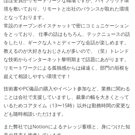
ほぼ全員がリモートワークな職場ですが、ハイブリッド環
Slack等で、最新技術の良し悪しをメンバーがよく会話
境を敷いており、リモートと出社のバランスが取れた環境
している
となっております。
常設のオープンボイスチャットで密にコミュニケーション
開発メンバーの裁量
をとっており、 仕事の話はもちろん、テックニュースの話
設計・実装から運用までを同じ開発チームが担い、フ
をしたり、ギークな人々とディープな会話が楽しめます。
ロントエンド、バックエンド、インフラといった役割
教えるのが大好きなおじさんが多いので、（笑）トレンド
の境界を超えて、個人が必要な範囲にまで染み出して
な技術からインターネット黎明期まで話題にあがります。
いく姿勢が根付いている
リモートワークによる孤独感からは縁遠く、部門の垣根を
ユーザーのニーズや課題を理解するために、開発チー
超えて相談しやすい環境です！
ムのメンバーが、ユーザーインタビューに参加してい
技術書やPC備品の購入やイベント参加など、業務に関わる
る
ことは会社で支援していますし、裁量の幅を大きくとって
1年以内に、技術負債を解消するためのプロジェクト
いるためコアタイム（13〜15時）以外は勤務時間の変更な
や、古くなったツールのリプレイスプロジェクトがボ
ども随時相談いただけます。
トムアップで実施されたことがある
タスクの見積もりは、実装を担当するメンバーが中心
また弊社ではNotionによるナレッジ蓄積と、身につけた知
となって行う