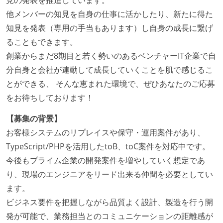
見の発表を推進しています。
他メンバーの知見を自身の仕事に活かしたり、新たに得た
コード品質向上のための取り組み
知見を発表（専用の手当もあります）し自身の成長に繋げ
本番にデプロイされるコードには、全てコードレビュ
ることもできます。
ーまたはペアプログラミングを実施している
創業からまだ8期目と若く勢いのあるベンチャーIT企業で自
「リファクタリングは随時行われるべき」という価値
分自身と会社が連動して成長していくことを肌で感じるこ
観をメンバー全員が共有しており、日常的に実施して
とができる、 そんな恵まれた環境で、ぜひあなたのご応募
いる
をお待ちしております！
何らかのコーディング規約をチーム全体で遵守するよ
【募集の背景】
うにしている
お客様システムのリプレイスや保守・運用案件があり、
提出されたコードには自動的にリグレッションテスト
TypeScript/PHPを活用したtoB、toC案件を対応中です。
が実行される環境が構築されている
今後もプライム企業の開発案件を増やしていく想定であ
テストの実施度
り、現場のエンジニアをリード出来る仲間を必要としてい
ます。
ほとんどのプロダクトコードに単体テストを記述、実
ビジネス要件を把握しながら品質よく設計、製造を行う開
施している
発が可能で、業務担当とのコミュニケーションの距離感が
ほとんどの機能に受け入れテストを記述、実施してい