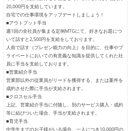
20,000円を支給しています。
週4日リモート勤務のハイブリットワーク（週1出社）
自宅での仕事環境をアップデートしましょう！
週3日リモート勤務のハイブリットワーク（週2出社）
■アウトプット手当
業務時間中に中抜けできる制度がある
週1回の全社員が集まる定例MTGにて、好きなお題につ
2年以内に未就学児を子育てしながら働いていたエン
いて話すと2,500円を支給をしております。
ジニアがいる
人前で話す（プレゼン能力の向上）を目的に、仕事やプ
フレックスタイム制または裁量労働制を採用している
ライベートにおいての有意義な知識を提供してくれた社
待遇・福利厚生
員に手当を支給しております。
■営業紹介手当
イベントへの業務参加やチケット負担など、会社とし
営業部以外の従業員がリードを獲得する、または案件を
て、大規模カンファレンスへの参加を支援する制度が
成約させた際に手当が支給されます。
ある
■クロスセル手当
職業安定法に対応する記載事項
上記、営業紹介手当に付随し、別のサービス購入・成約
等に結びついた場合、手当が支給されます。
受動喫煙防止措置：屋内禁煙（屋内に喫煙可能室設
■育児手当
置）
中学生までのお子様がいる場合、一人につき10,000円の
受動喫煙防止措置：屋内禁煙