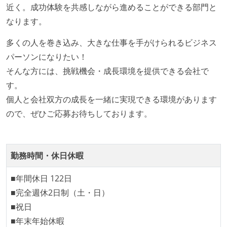
近く。成功体験を共感しながら進めることができる部門と
る
なります。
機能の実装と同時にテストコードを記述している
想定される複数環境での品質チェックを義務づけてい
多くの人を巻き込み、大きな仕事を手がけられるビジネス
る
パーソンになりたい！
そんな方には、挑戦機会・成長環境を提供できる会社で
アジャイル実践状況
す。
1ヶ月以下の短い期間でのイテレーション開発を実践
個人と会社双方の成長を一緒に実現できる環境があります
している
ので、ぜひご応募お待ちしております。
デイリーでスタンドアップミーティング、またはそれ
に準じるチーム内の打ち合わせを行っている
イテレーションの最後などに、定期的にチームでふり
勤務時間・休日休暇
かえりミーティングを行っている
継続的なデプロイ（デリバリー）を行っている
■年間休日 122日
■完全週休2日制（土・日）
ワークフローの整備
■祝日
全てのコードをバージョン管理ツールで管理している
■年末年始休暇