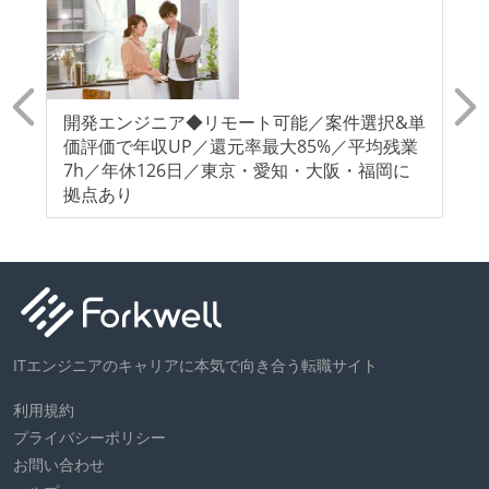
り
開発エンジニア◆リモート可能／案件選択&単
ク
価評価で年収UP／還元率最大85%／平均残業
能
7h／年休126日／東京・愛知・大阪・福岡に
大
拠点あり
知
ITエンジニアのキャリアに本気で向き合う転職サイト
利用規約
プライバシーポリシー
お問い合わせ