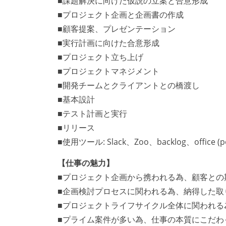
■課題解決に向けた仮説の立案と合意形成
■プロジェクト企画と企画書の作成
■顧客提案、プレゼンテーション
■実行計画に向けた合意形成
■プロジェクト立ち上げ
■プロジェクトマネジメント
■開発チームとクライアントとの橋渡し
■基本設計
■テスト計画と実行
■リリース
■使用ツール: Slack、Zoo、backlog、office (p
【仕事の魅力】
■プロジェクト企画から携われる為、顧客との
■企画検討プロセスに関われる為、納得した取
■プロジェクトライフサイクル全体に関われる
■プライム案件が多い為、仕事の本質にこだわ