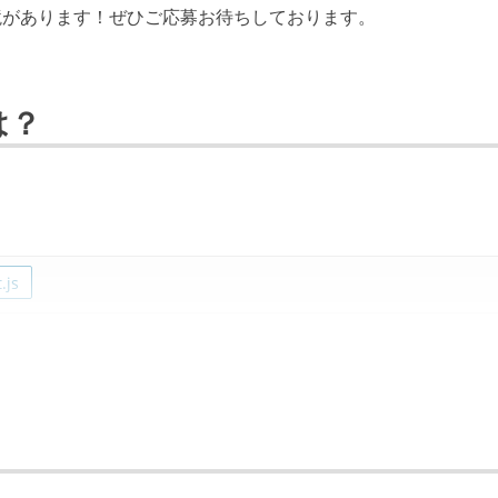
境があります！ぜひご応募お待ちしております。
は？
.js
aws