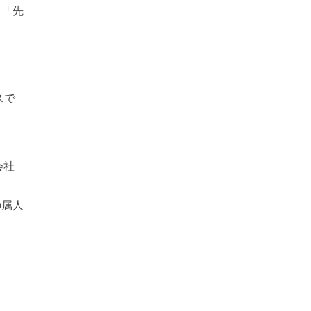
う「先
スで
会社
の属人