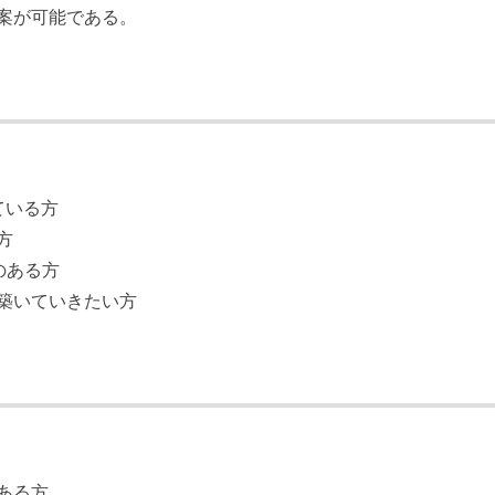
案が可能である。
ている方
方
のある方
築いていきたい方
ある方