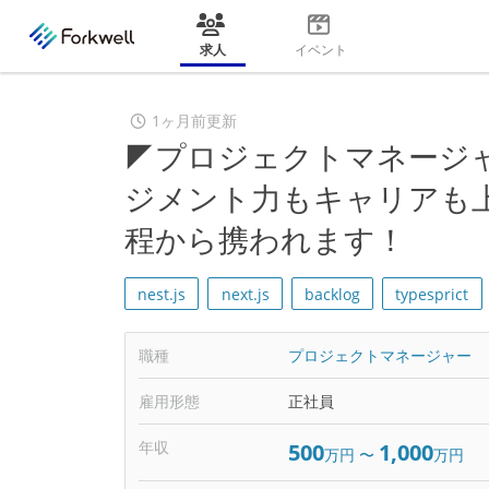
求人
イベント
1ヶ月前更新
◤プロジェクトマネージ
ジメント力もキャリアも
程から携われます！
nest.js
next.js
backlog
typesprict
職種
プロジェクトマネージャー
雇用形態
正社員
年収
500
1,000
万円
〜
万円