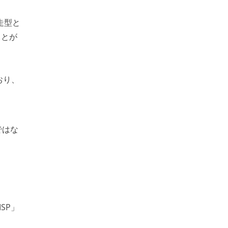
走型と
ことが
おり、
ではな
SP」