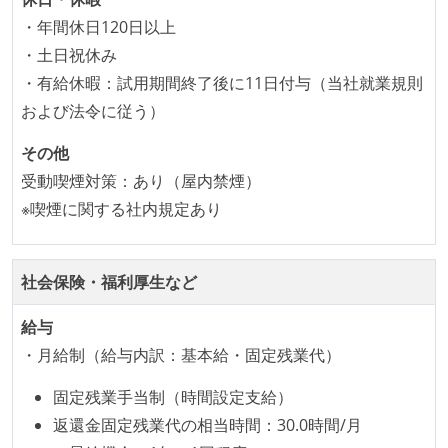
企画を決定する場に、実装を担当する開発メンバーが
・年間休日120日以上
参加している
・土日祝休み
タスクの見積もりは、実装を担当するメンバーが中心
・有給休暇：試用期間終了後に11日付与（当社就業規則
となって行う
および法令に従う）
全体のスケジュール管理は、途中の成果を随時確認し
ながら、納期または盛り込む機能を柔軟に調整する形
その他
で行う
受動喫煙対策：あり（屋内禁煙）
※喫煙に関する社内規定あり
コード品質向上のための取り組み
本番にデプロイされるコードには、全てコードレビュ
社会保険・福利厚生など
ーまたはペアプログラミングを実施している
「リファクタリングは随時行われるべき」という価値
給与
観をメンバー全員が共有しており、日常的に実施して
・月給制（給与内訳：基本給・固定残業代）
いる
何らかのコーディング規約をチーム全体で遵守するよ
固定残業手当制（時間設定支給）
うにしている
返還金固定残業代の相当時間：30.0時間/月