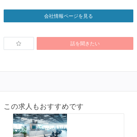
待遇・福利厚生
会社情報ページを見る
イベントへの業務参加やチケット負担など、会社とし
て、大規模カンファレンスへの参加を支援する制度が
ある
話を聞きたい
入社時には、各自希望のスペックの PC やディスプレ
イが支給される
ストックオプションまたは自社株購入支援制度がある
職業安定法に対応する記載事項
受動喫煙防止措置：屋内禁煙
この求人もおすすめです