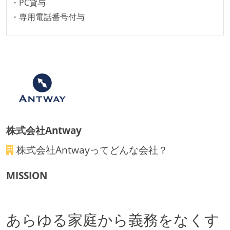
・PC貸与
継続的なデプロイ（デリバリー）を行っている
・専用電話番号付与
ワークフローの整備
全てのコードをバージョン管理ツールで管理している
各メンバーが実装したコードのマージは Pull Request
ベースで行われる
自動（＝システム化され、1コマンドで実行できる）
ビルド、自動デプロイ環境が整備されている
コードによるインフラ構成管理（Infrastructure as
株式会社Antway
Code）の環境が整備されている
株式会社Antway
ってどんな会社？
オープンな情報共有
MISSION
人事情報や秘匿性の高い内容を除いて、経営陣やマネ
ージャー以上の会議での議事録が社員にも公開されて
いる
あらゆる家庭から義務をなくす
KPI などチームの目標・実績値について、メンバーの