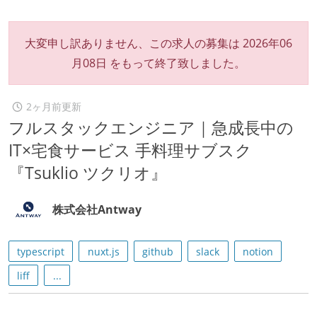
大変申し訳ありません、この求人の募集は
2026年06
月08日
をもって終了致しました。
2ヶ月前更新
フルスタックエンジニア｜急成長中の
IT×宅食サービス 手料理サブスク
『Tsuklio ツクリオ』
株式会社Antway
typescript
nuxt.js
github
slack
notion
liff
...