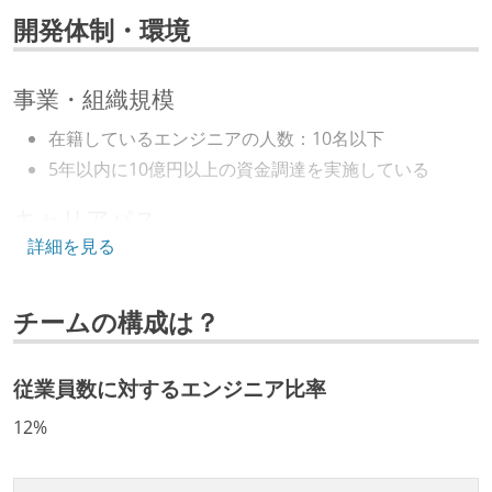
開発体制・環境
事業・組織規模
在籍しているエンジニアの人数：10名以下
5年以内に10億円以上の資金調達を実施している
キャリアパス
詳細を見る
エンジニアの人事評価にエンジニア経験者が関わって
いる
チームの構成は？
社内で、バックエンドチームからSREチームへの異動
など、キャリア形成を目的とした職域を超えての積極
的な異動が推奨され、実施されている
従業員数に対するエンジニア比率
マネージャーやCTOと高頻度（月1程度）でキャリアに
12%
ついて話す場が設けられている
年収800万円以上のエンジニアに、マネジメントの役