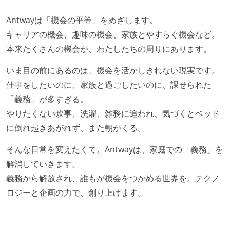
誰もがいつでも閲覧可能になっている
Antwayは「機会の平等」をめざします。
ドキュメントの整備やペアプロ、モブワークなど、ナ
キャリアの機会、趣味の機会、家族とやすらぐ機会など。
レッジの共有を積極的に行っている（属人性を減らす
本来たくさんの機会が、わたしたちの周りにあります。
取り組みをしている）
いま目の前にあるのは、機会を活かしきれない現実です。
大規模サービスの開発
仕事をしたいのに、家族と過ごしたいのに、課せられた
大規模テーブルあり（1テーブルあたり数千万レコー
「義務」が多すぎる。
ド以上）
やりたくない炊事、洗濯、雑務に追われ、気づくとベッド
に倒れ起きあがれず、また朝がくる。
労働環境の自由度
そんな日常を変えたくて。Antwayは、家庭での「義務」を
オフィスへの通勤圏内であればフルリモートできる
解消していきます。
週4日リモート勤務のハイブリットワーク（週1出社）
義務から解放され、誰もが機会をつかめる世界を。テクノ
業務時間中に中抜けできる制度がある
ロジーと企画の力で、創り上げます。
2年以内に未就学児を子育てしながら働いていたエン
ジニアがいる
フレックスタイム制または裁量労働制を採用している