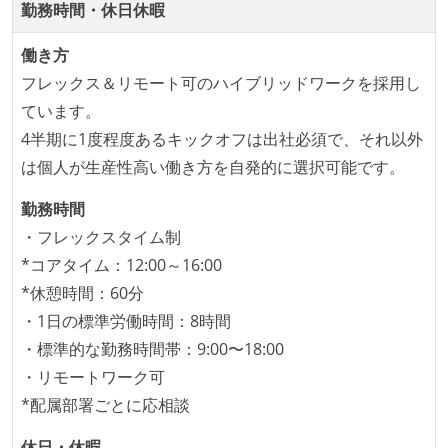
勤務時間・休日休暇
割を持たない人がいる
技術カルチャー
働き方
フレックス＆リモート可のハイブリッドワークを採用し
経営トップがエンジニア出身、または現役のエンジニ
ています。
アである
4半期に1度程度あるキックオフは出社必須で、それ以外
開発メンバーの裁量
は個人が生産性高い働き方を自発的に選択可能です。
設計・実装から運用までを同じ開発チームが担い、フ
勤務時間
ロントエンド、バックエンド、インフラといった役割
・フレックスタイム制
の境界を超えて、個人が必要な範囲にまで染み出して
*コアタイム：12:00～16:00
いく姿勢が根付いている
*休憩時間：60分
1年以内に、技術負債を解消するためのプロジェクト
・1日の標準労働時間：8時間
や、古くなったツールのリプレイスプロジェクトがボ
・標準的な勤務時間帯：9:00〜18:00
トムアップで実施されたことがある
・リモートワーク可
OS やエディタ、IDE といった個人の環境は、各自の責
*配属部署ごとに応相談
任で好きなものを使うことができる
休日・休暇