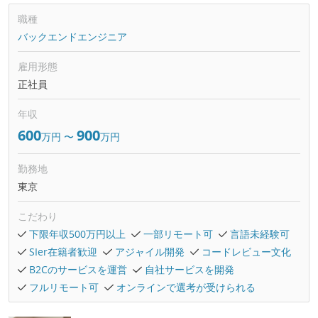
職種
バックエンドエンジニア
雇用形態
正社員
年収
600
900
万円
〜
万円
勤務地
東京
こだわり
下限年収500万円以上
一部リモート可
言語未経験可
SIer在籍者歓迎
アジャイル開発
コードレビュー文化
B2Cのサービスを運営
自社サービスを開発
フルリモート可
オンラインで選考が受けられる