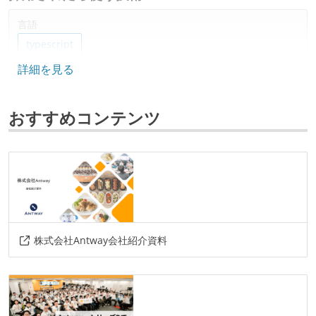
言語
typescript
詳細を見る
フレームワーク
nuxt.js
おすすめコンテンツ
プロジェクト管理
github
情報共有ツール
slack
notion
その他
株式会社Antway会社紹介資料
liff
gcp
firebase
jest
playwright
github-actions
terraform
draw.io