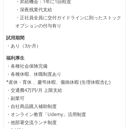
提出されたコードには自動的にリグレッションテスト
・昇給機会：1年に1回程度
が実行される環境が構築されている
・深夜残業代支給
・正社員全員に交付ガイドラインに則ったストック
テストの実施度
オプションの付与有り
ほとんどのプロダクトコードに単体テストを記述、実
試用期間
施している
・あり（3か月）
ほとんどの機能に受け入れテストを記述、実施してい
る
福利厚生
機能の実装と同時にテストコードを記述している
・各種社会保険完備
・各種休暇、休職制度あり
アジャイル実践状況
*産休・育休 、慶弔休暇、傷病休暇 (生理休暇含む)
1ヶ月以下の短い期間でのイテレーション開発を実践
・交通費4万円/月 上限支給
している
・副業可
デイリーでスタンドアップミーティング、またはそれ
・自社商品購入補助制度
に準じるチーム内の打ち合わせを行っている
・オンライン教育「Udemy」活用制度
イテレーションの最後などに、定期的にチームでふり
・他部署交流ランチ制度
かえりミーティングを行っている