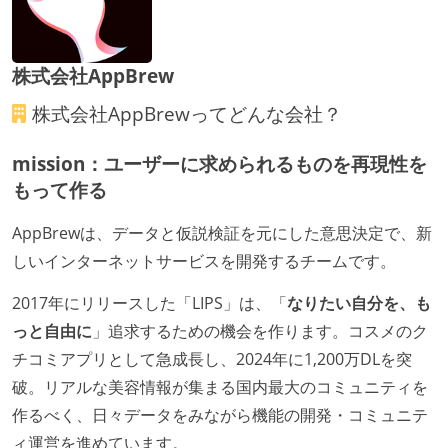
労働環境の自由度
週3日リモート勤務のハイブリットワーク（週2出社）
株式会社AppBrew
週2日リモート勤務のハイブリットワーク（週3出社）
株式会社AppBrew
ってどんな会社？
業務時間中に中抜けできる制度がある
2年以内に未就学児を子育てしながら働いていたエン
mission：ユーザーに求められるものを再現性を
ジニアがいる
もって作る
子育て中のエンジニアが、働き方を紹介したコンテン
AppBrewは、データと仮説検証を元にした意思決定で、新
ツが公開されている
しいインターネットサービスを開発するチームです。
フレックスタイム制または裁量労働制を採用している
2017年にリリースした「LIPS」は、「
なりたい自分を、も
メンバーの多様性
っと自由に
」追求するための機会を作ります。コスメのク
開発メンバーの新卒採用を実施している
チコミアプリとして急成長し、2024年に1,200万DLを突
破。リアルな美容情報が集まる国内最大のコミュニティを
待遇・福利厚生
作るべく、日々データをみながら機能の開発・コミュニテ
イベントへの業務参加やチケット負担など、会社とし
ィ運営を進めています。