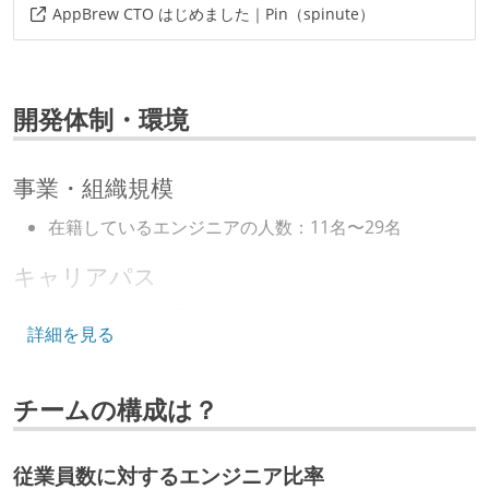
AppBrew CTO はじめました｜Pin（spinute）
開発体制・環境
事業・組織規模
在籍しているエンジニアの人数：11名〜29名
キャリアパス
エンジニアの人事評価にエンジニア経験者が関わって
詳細を見る
いる
マネージャーやCTOと高頻度（月1程度）でキャリアに
チームの構成は？
ついて話す場が設けられている
年収800万円以上のエンジニアに、マネジメントの役
割を持たない人がいる
従業員数に対するエンジニア比率