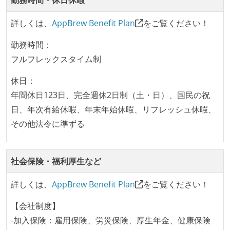
勤務時間・休日休暇
ユーザーのニーズや課題を理解するために、開発チー
ムのメンバーが、ユーザーインタビューに参加してい
詳しくは、
AppBrew Benefit Plan
をご覧ください！
る
勤務時間：
OS やエディタ、IDE といった個人の環境は、各自の責
フルフレックスタイム制
任で好きなものを使うことができる
企画を決定する場に、実装を担当する開発メンバーが
休日：
参加している
年間休日123日、完全週休2日制（土・日）、国民の祝
タスクの見積もりは、実装を担当するメンバーが中心
日、年次有給休暇、年末年始休暇、リフレッシュ休暇、
となって行う
その他法令に準ずる
全体のスケジュール管理は、途中の成果を随時確認し
ながら、納期または盛り込む機能を柔軟に調整する形
で行う
社会保険・福利厚生など
コード品質向上のための取り組み
詳しくは、
AppBrew Benefit Plan
をご覧ください！
本番にデプロイされるコードには、全てコードレビュ
【会社制度】
ーまたはペアプログラミングを実施している
-加入保険：雇用保険、労災保険、厚生年金、健康保険