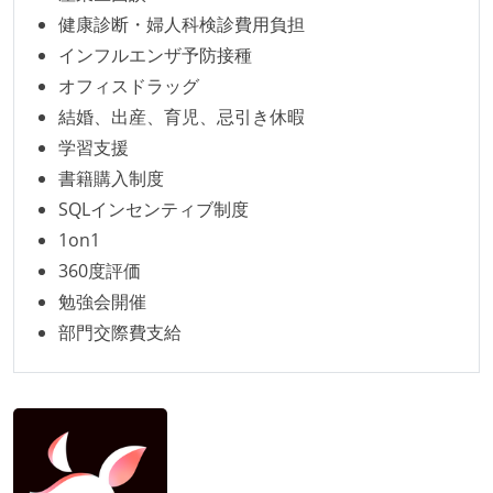
健康診断・婦人科検診費用負担
ワークフローの整備
インフルエンザ予防接種
全てのコードをバージョン管理ツールで管理している
オフィスドラッグ
各メンバーが実装したコードのマージは Pull Request
結婚、出産、育児、忌引き休暇
ベースで行われる
学習支援
自動（＝システム化され、1コマンドで実行できる）
書籍購入制度
ビルド、自動デプロイ環境が整備されている
SQLインセンティブ制度
コードによるインフラ構成管理（Infrastructure as
1on1
Code）の環境が整備されている
360度評価
勉強会開催
オープンな情報共有
部門交際費支給
KPI などチームの目標・実績値について、メンバーの
誰もがいつでも閲覧可能になっている
ドキュメントの整備やペアプロ、モブワークなど、ナ
レッジの共有を積極的に行っている（属人性を減らす
取り組みをしている）