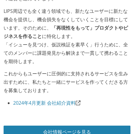
て、大規模カンファレンスへの参加を支援する制度が
ある
LIPS周辺でも全く違う領域でも、新たなユーザーに新たな
希望者には定価 6 万円以上のオフィスチェアが支給さ
機会を提供し、機会損失をなくしていくことを目標にして
れる
います。そのために、
「再現性をもって」プロダクトやビ
ジネスを作ること
に特化します。
職業安定法に対応する記載事項
「イシューを見つけ、仮説検証を素早く」行うために、全
労働契約期間：無期雇用
てのメンバーに課題発見から解決まで一貫して携わること
主な休暇：年末年始、夏季、慶弔休暇など
を期待します。
休日制度：完全週休2日制（土日祝休み）
これからもユーザーに圧倒的に支持されるサービスを生み
フレックスタイム制の所定労働時間：1日平均8時間相
出すために、私たちと一緒にサービスを作ってくださる方
当
を募集しております。
【フレックスタイム制を適応している】
試用期間：あり（3ヶ月間）
2024年4月更新 会社紹介資料
社会保険：各種社会保険完備（雇用・労災・健康・厚
生年金）
受動喫煙防止措置：屋内禁煙
会社情報ページを見る