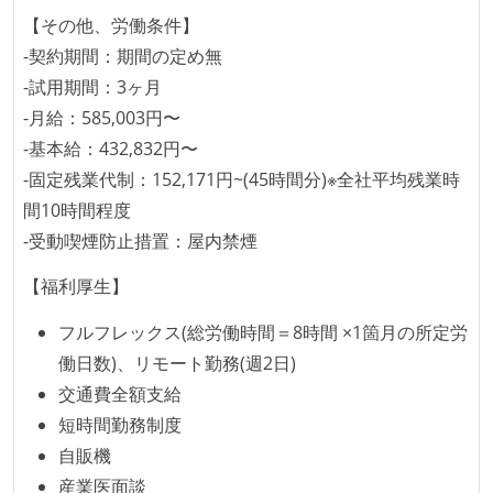
「リファクタリングは随時行われるべき」という価値
【その他、労働条件】
観をメンバー全員が共有しており、日常的に実施して
-契約期間：期間の定め無
いる
-試用期間：3ヶ月
提出されたコードには自動的にリグレッションテスト
-月給：585,003円〜
が実行される環境が構築されている
-基本給：432,832円〜
テストの実施度
-固定残業代制：152,171円~(45時間分)※全社平均残業時
間10時間程度
機能の実装と同時にテストコードを記述している
-受動喫煙防止措置：屋内禁煙
アジャイル実践状況
【福利厚生】
1ヶ月以下の短い期間でのイテレーション開発を実践
フルフレックス(総労働時間＝8時間 ×1箇月の所定労
している
働日数)、リモート勤務(週2日)
デイリーでスタンドアップミーティング、またはそれ
交通費全額支給
に準じるチーム内の打ち合わせを行っている
短時間勤務制度
イテレーションの最後などに、定期的にチームでふり
自販機
かえりミーティングを行っている
産業医面談
継続的なデプロイ（デリバリー）を行っている