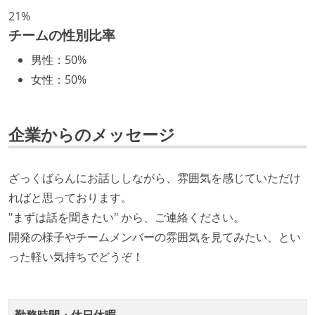
技術カルチャー
21%
チームの性別比率
CTO またはそれに準じる、技術やワークフローの標準
男性
：
50%
化を行う役割の人・部門が存在する
女性
：
50%
取締役（社内）または執行役員として、エンジニアリ
ング部門の人間が経営に参加している
経営トップがエンジニア出身、または現役のエンジニ
企業からのメッセージ
アである
Slack等で、最新技術の良し悪しをメンバーがよく会話
ざっくばらんにお話ししながら、雰囲気を感じていただけ
している
ればと思っております。
開発メンバーの裁量
"まずは話を聞きたい" から、ご連絡ください。
開発の様子やチームメンバーの雰囲気を見てみたい、とい
設計・実装から運用までを同じ開発チームが担い、フ
った軽い気持ちでどうぞ！
ロントエンド、バックエンド、インフラといった役割
の境界を超えて、個人が必要な範囲にまで染み出して
いく姿勢が根付いている