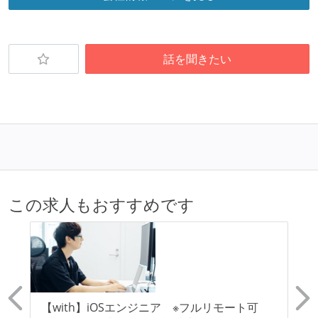
受動喫煙防止措置：屋内禁煙（屋内に喫煙可能室設
置）
話を聞きたい
この求人もおすすめです
ッ
【with】iOSエンジニア ※フルリモート可
国