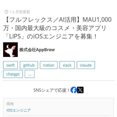
1ヶ月前更新
【フルフレックス／AI活用】MAU1,000
万・国内最大級のコスメ・美容アプリ
「LIPS」のiOSエンジニアを募集！
株式会社AppBrew
swift
github
notion
slack
claude
chatgpt
...
SNSシェアで応援！
職種
iOSエンジニア