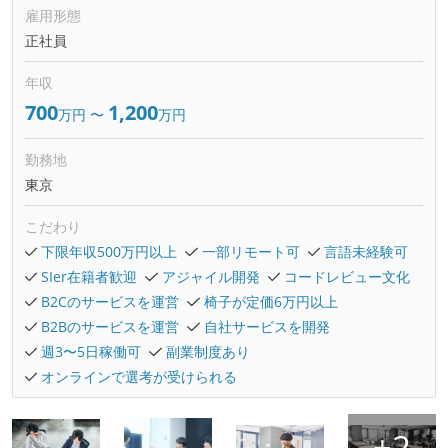
雇用形態
正社員
年収
700
1,200
万円
〜
万円
勤務地
東京
こだわり
下限年収500万円以上
一部リモート可
言語未経験可
SIer在籍者歓迎
アジャイル開発
コードレビュー文化
B2Cのサービスを運営
椅子が定価6万円以上
B2Bのサービスを運営
自社サービスを開発
週3〜5日稼働可
副業制度あり
オンラインで選考が受けられる