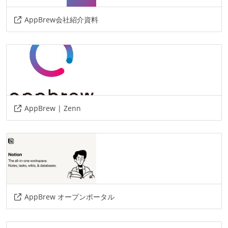
その他
AppBrew会社紹介資料
redash
elasticsearch
swiftui
uikit
rxswift
danger
swiftlint
fastlane
AppBrew | Zenn
AppBrew オープンポータル