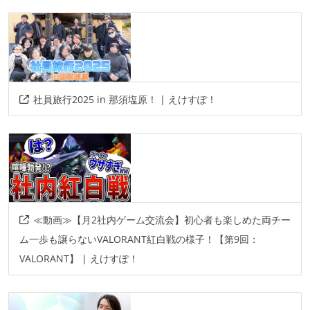
ソースコード管理
git
subversion
プロジェクト管理
jira
backlog
redmine
社員旅行2025 in 那須塩原！ | えけすぽ！
情報共有ツール
slack
その他
grunt
gulp
webpack
babel
≪動画≫【月2社内ゲーム交流会】初心者も楽しめた両チー
ム一歩も譲らないVALORANT紅白戦の様子！【第9回：
VALORANT】 | えけすぽ！