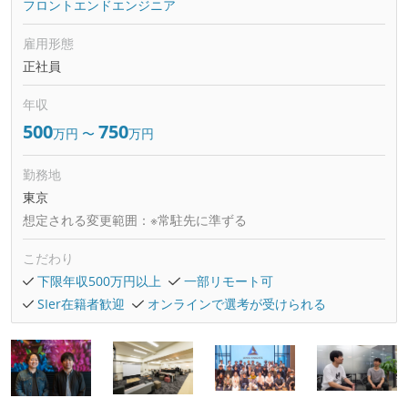
フロントエンドエンジニア
雇用形態
正社員
年収
500
750
万円
〜
万円
勤務地
東京
想定される変更範囲：
※常駐先に準ずる
こだわり
下限年収500万円以上
一部リモート可
SIer在籍者歓迎
オンラインで選考が受けられる