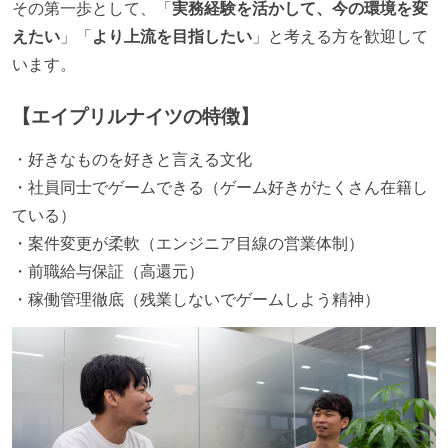
各メンバーが実装したコードのマージは Pull Request
その第一歩として、「
実務経験を活かして、今の環境を変
ベースで行われる
えたい
」「
より上流を目指したい
」と考える方を歓迎して
自動（＝システム化され、1コマンドで実行できる）
います。
ビルド、自動デプロイ環境が整備されている
【エイプリルナイツの特徴】
オープンな情報共有
・好きなものを好きと言える文化
KPI などチームの目標・実績値について、メンバーの
・社員同士でゲームできる（ゲーム好きがたくさん在籍し
誰もがいつでも閲覧可能になっている
ている）
労働環境の自由度
・案件変更が柔軟（エンジニア目線の営業体制）
・前職給与保証（高還元）
週4日リモート勤務のハイブリットワーク（週1出社）
・稼働管理徹底（残業しないでゲームしよう精神）
週3日リモート勤務のハイブリットワーク（週2出社）
週2日リモート勤務のハイブリットワーク（週3出社）