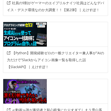
社員の9割がゲーマーのエイプリルナイツ社員はどんなデバ
イス・デスク環境なのか大調査！！【第2弾】 | えけすぽ！
【Python】開発経験ゼロの一般クリエイター兼人事が”AIの
力だけで”Slackからアイコン画像一覧を取得した話
【SlackAPI】 | えけすぽ！
≪動画≫誰が裏切者？疑心暗鬼になりすぎてしまう雪山系