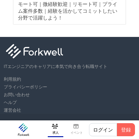
モート可｜微経験歓迎｜リモート可｜プライ
モ
ム案件多数｜経験を活かしてコミットしたい
指
分野で活躍しよう！
ITエンジニアのキャリアに本気で向き合う転職サイト
利用規約
プライバシーポリシー
お問い合わせ
ヘルプ
運営会社
Forkwell Inc. © All rights reserved.
ログイン
登録
求人
イベント