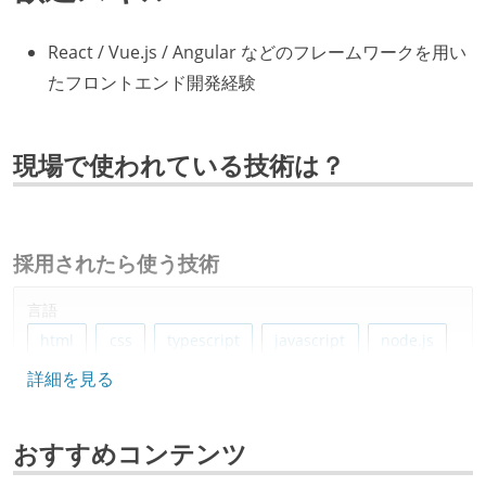
React / Vue.js / Angular などのフレームワークを用い
たフロントエンド開発経験
現場で使われている技術は？
採用されたら使う技術
言語
html
css
typescript
javascript
node.js
詳細を見る
フレームワーク
flux
nuxt.js
next.js
redux
vue.js
おすすめコンテンツ
angular
react