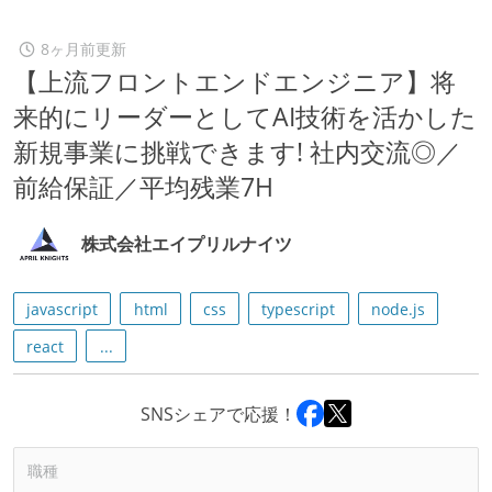
8ヶ月前更新
【上流フロントエンドエンジニア】将
来的にリーダーとしてAI技術を活かした
新規事業に挑戦できます! 社内交流◎／
前給保証／平均残業7H
株式会社エイプリルナイツ
javascript
html
css
typescript
node.js
react
...
SNSシェアで応援！
職種