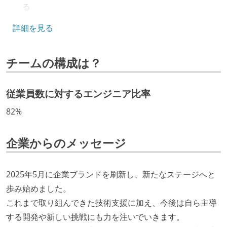
る
キャリアパス
詳細を見る
エンジニアの人事評価にエンジニア経験者が関わって
チームの構成は？
いる
技術カルチャー
従業員数に対するエンジニア比率
CTO またはそれに準じる、技術やワークフローの標準
82%
化を行う役割の人・部門が存在する
経営トップがエンジニア出身、または現役のエンジニ
企業からのメッセージ
アである
Slack等で、最新技術の良し悪しをメンバーがよく会話
している
2025年5月に企業ブランドを刷新し、新たなステージへと
歩み始めました。
ワークフローの整備
これまで取り組んできた技術支援に加え、今後は自ら主導
全てのコードをバージョン管理ツールで管理している
する開発や新しい挑戦にも力を注いでいきます。