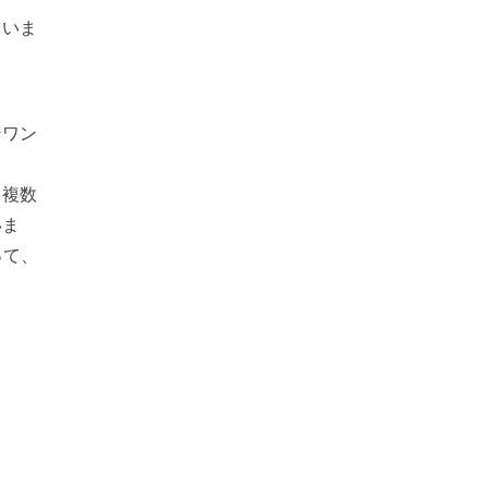
ていま
ンワン
る複数
いま
って、