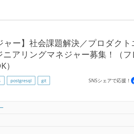
ジャー】社会課題解決／プロダクト
ジニアリングマネジャー募集！（フ
K）
SNSシェアで応援！
s
postgresql
git
ー