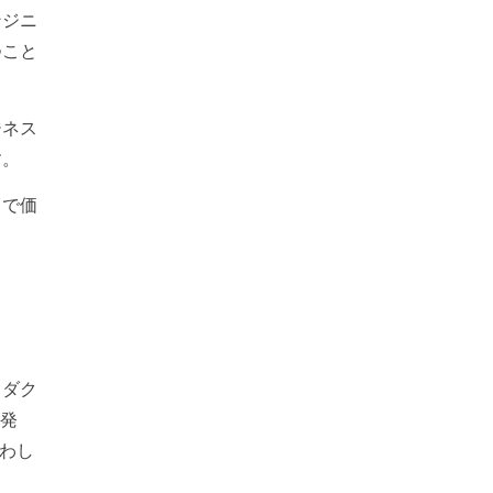
ンジニ
つこと
ジネス
す。
中で価
ロダク
開発
煩わし