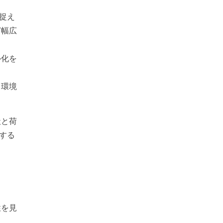
捉え
ど幅広
ル化を
る環境
社と荷
する
性を見