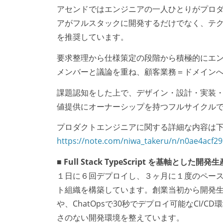
アセンドではエンジニアの一人ひとりがプロ
アがフルスタックに開発するだけでなく、テ
を推奨しています。
要求整理から仕様策定の段階から積極的にエ
メンバーと議論を重ね、顧客業務＝ドメイン
課題認知をした上で、デザイン・設計・実装
値提供にオーナーシップを持つフルサイクル
プロダクトエンジニアに関する詳細な内容は下記
https://note.com/niwa_takeru/n/n0ae4acf2
■ Full Stack TypeScript を基軸とした
１日に６回デプロイし、３ヶ月に１度のペー
ト組織を構築しています。創業当初から開発生産性には
や、ChatOpsで30秒でデプロイ可能なCI
さのない開発環境を整えています。