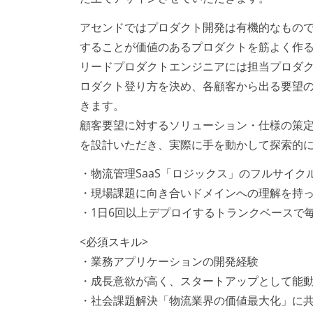
アセンドではプロダクト開発は有機的なもの
することが価値のあるプロダクトを筋よく作
リードプロダクトエンジニアには担当プロダ
ロダクト登り方を決め、各顧客から出る要望
きます。
顧客要望に対するソリューション・仕様の策
を設計いただき、実際に手を動かして探索的
・物流管理SaaS「ロジックス」のフルサイ
・現場課題に向き合いドメインへの理解を持
・1日6回以上デプロイするトランクベースで
<必須スキル>
・業務アプリケーションの開発経験
・成長意欲が高く、スタートアップとして能
・社会課題解決「物流業界の価値最大化」に