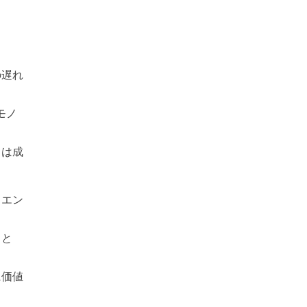
の遅れ
モノ
ては成
トエン
こと
に価値