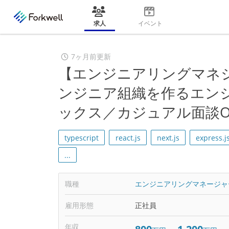
求人
イベント
7ヶ月前更新
【エンジニアリングマネ
ンジニア組織を作るエン
ックス／カジュアル面談O
typescript
react.js
next.js
express.j
...
職種
エンジニアリングマネージャ
雇用形態
正社員
年収