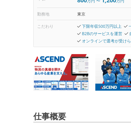
800
1,200
万円
〜
万円
勤務地
東京
こだわり
下限年収500万円以上
B2Bのサービスを運営
オンラインで選考が受けら
仕事概要