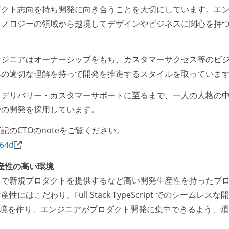
ダクト志向を持ち開発に向き合うことを大切にしています。エ
クノロジーの領域から越境してデザインやビジネスに関心を持
ンジニアはオーナーシップをもち、カスタマーサクセス等のビ
への適切な理解を持って開発を推進するスタイルを取っていま
・デリバリー・カスタマーサポートに至るまで、一人の人格の
での開発を採用しています。
のCTOのnoteをご覧ください。
964d
開発生産性の高い環境
スで新規プロダクトを提供するなど高い開発生産性を持ったプ
こだわり、Full Stack TypeScript でのシームレスな
/CD環境を作り、エンジニアがプロダクト開発に集中できるよう、