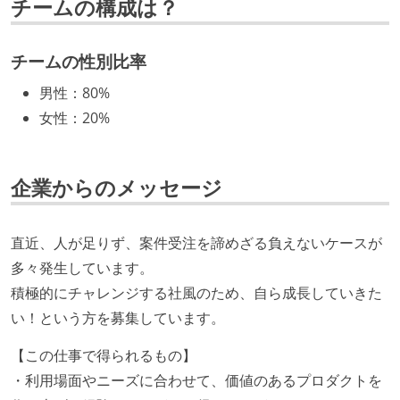
チームの構成は？
経営トップがエンジニア出身、または現役のエンジニ
アである
チームの性別比率
開発メンバーの裁量
男性
：
80%
企画を決定する場に、実装を担当する開発メンバーが
女性
：
20%
参加している
タスクの見積もりは、実装を担当するメンバーが中心
となって行う
企業からのメッセージ
全体のスケジュール管理は、途中の成果を随時確認し
ながら、納期または盛り込む機能を柔軟に調整する形
直近、人が足りず、案件受注を諦めざる負えないケースが
で行う
多々発生しています。
プロダクトの開発言語やフレームワークなど主要な構
積極的にチャレンジする社風のため、自ら成長していきた
成技術は、基本的に最新版より1年以上ビハインドし
い！という方を募集しています。
ていない
【この仕事で得られるもの】
コード品質向上のための取り組み
・利用場面やニーズに合わせて、価値のあるプロダクトを