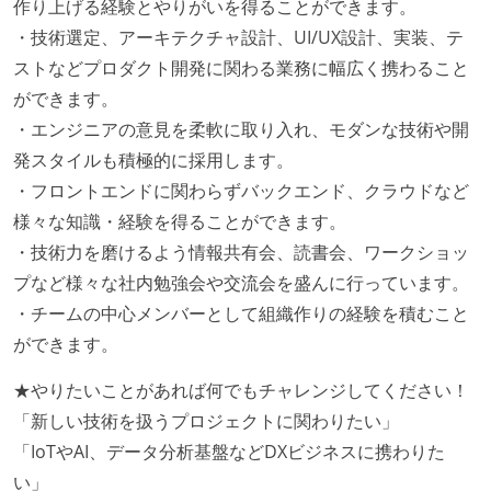
本番にデプロイされるコードには、全てコードレビュ
作り上げる経験とやりがいを得ることができます。
ーまたはペアプログラミングを実施している
・技術選定、アーキテクチャ設計、UI/UX設計、実装、テ
「リファクタリングは随時行われるべき」という価値
ストなどプロダクト開発に関わる業務に幅広く携わること
観をメンバー全員が共有しており、日常的に実施して
ができます。
いる
・エンジニアの意見を柔軟に取り入れ、モダンな技術や開
何らかのコーディング規約をチーム全体で遵守するよ
発スタイルも積極的に採用します。
うにしている
・フロントエンドに関わらずバックエンド、クラウドなど
様々な知識・経験を得ることができます。
テストの実施度
・技術力を磨けるよう情報共有会、読書会、ワークショッ
ほとんどのプロダクトコードに単体テストを記述、実
プなど様々な社内勉強会や交流会を盛んに行っています。
施している
・チームの中心メンバーとして組織作りの経験を積むこと
想定される複数環境での品質チェックを義務づけてい
ができます。
る
★やりたいことがあれば何でもチャレンジしてください！
アジャイル実践状況
「新しい技術を扱うプロジェクトに関わりたい」
「IoTやAI、データ分析基盤などDXビジネスに携わりた
1ヶ月以下の短い期間でのイテレーション開発を実践
い」
している