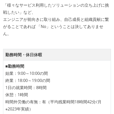
「様々なサービス利用したソリューションの立ち上げに挑
デイリーでスタンドアップミーティング、またはそれ
戦したい」など、
に準じるチーム内の打ち合わせを行っている
エンジニアが前向きに取り組み、自己成長と組織貢献に繋
イテレーションの最後などに、定期的にチームでふり
がることであれば 「No」ということは決してありませ
かえりミーティングを行っている
ん。
タスク見積もりの単位には絶対量（人日など）ではな
く相対ポイントを用い、極力複数人の意見を調整する
形で行っている
勤務時間・休日休暇
ワークフローの整備
■勤務時間
全てのコードをバージョン管理ツールで管理している
始業：9:00～10:00の間
各メンバーが実装したコードのマージは Pull Request
終業：18:00～19:00の間
ベースで行われる
1日の就業時間：8時間
自動（＝システム化され、1コマンドで実行できる）
休憩：1時間
ビルド、自動デプロイ環境が整備されている
時間外労働の有無：有（平均残業時間18時間42分/月
コードによるインフラ構成管理（Infrastructure as
※2023年実績）
Code）の環境が整備されている