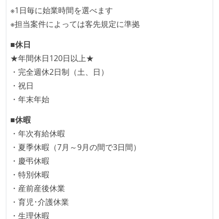
※1日毎に始業時間を選べます
メンバーの多様性
※担当案件によっては客先規定に準拠
外国籍の開発メンバーがいる
■休日
開発メンバーの新卒採用を実施している
★年間休日120日以上★
職業安定法に対応する記載事項
・完全週休2日制（土、日）
・祝日
受動喫煙防止措置：屋内禁煙
・年末年始
■休暇
・年次有給休暇
・夏季休暇（7月～9月の間で3日間）
・慶弔休暇
・特別休暇
・産前産後休業
・育児･介護休業
・生理休暇