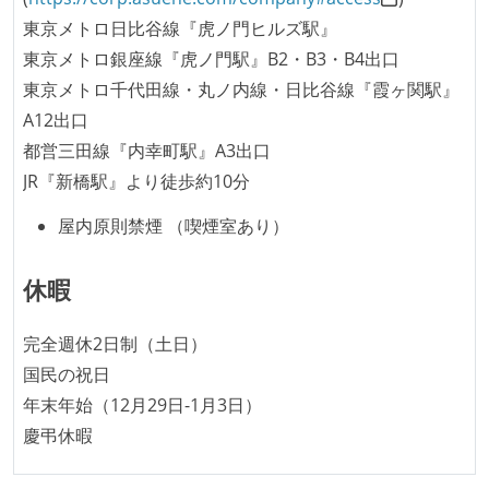
が実行される環境が構築されている
東京メトロ日比谷線『虎ノ門ヒルズ駅』
テストの実施度
東京メトロ銀座線『虎ノ門駅』B2・B3・B4出口
東京メトロ千代田線・丸ノ内線・日比谷線『霞ヶ関駅』
ほとんどの機能に受け入れテストを記述、実施してい
A12出口
る
都営三田線『内幸町駅』A3出口
機能の実装と同時にテストコードを記述している
JR『新橋駅』より徒歩約10分
想定される複数環境での品質チェックを義務づけてい
る
屋内原則禁煙 （喫煙室あり）
アジャイル実践状況
休暇
1ヶ月以下の短い期間でのイテレーション開発を実践
している
完全週休2日制（土日）
デイリーでスタンドアップミーティング、またはそれ
国民の祝日
に準じるチーム内の打ち合わせを行っている
年末年始（12月29日-1月3日）
イテレーションの最後などに、定期的にチームでふり
慶弔休暇
かえりミーティングを行っている