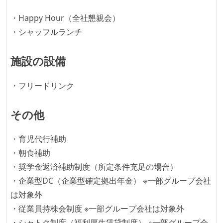
イが支給される
・Happy Hour（全社懇親会）
希望者には定価 6 万円以上のオフィスチェアが支給さ
・シャッフルランチ
れる
ストックオプションまたは自社株購入支援制度がある
施設の設備
職業安定法に対応する記載事項
・フリードリンク
受動喫煙防止措置：屋内禁煙（屋内に喫煙可能室設
置）
その他
・育児代行補助
・朝食補助
・奨学金返済補助制度（所定条件充足の場合）
・企業型DC（企業型確定拠出年金） ※一部グループ会社
は対象外
・従業員持株会制度 ※一部グループ会社は対象外
・シャトク制度（福利厚生賃貸制度） ※一部グループ会