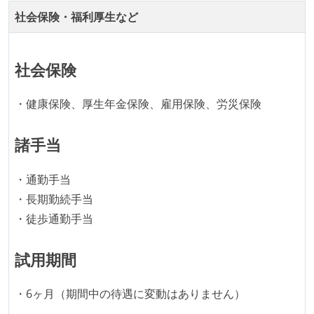
継続的なデプロイ（デリバリー）を行っている
社会保険・福利厚生など
ワークフローの整備
全てのコードをバージョン管理ツールで管理している
社会保険
各メンバーが実装したコードのマージは Pull Request
ベースで行われる
・健康保険、厚生年金保険、雇用保険、労災保険
自動（＝システム化され、1コマンドで実行できる）
ビルド、自動デプロイ環境が整備されている
諸手当
オープンな情報共有
・通勤手当
KPI などチームの目標・実績値について、メンバーの
・長期勤続手当
誰もがいつでも閲覧可能になっている
・徒歩通勤手当
ドキュメントの整備やペアプロ、モブワークなど、ナ
レッジの共有を積極的に行っている（属人性を減らす
試用期間
取り組みをしている）
・6ヶ月（期間中の待遇に変動はありません）
大規模サービスの開発