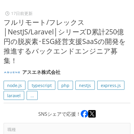
17日前更新
フルリモート/フレックス
│NestJS/Laravel│シリーズD累計250億
円の脱炭素･ESG経営支援SaaSの開発を
推進するバックエンドエンジニア募
集！
アスエネ株式会社
node.js
typescript
php
nestjs
express.js
laravel
...
SNSシェアで応援！
職種