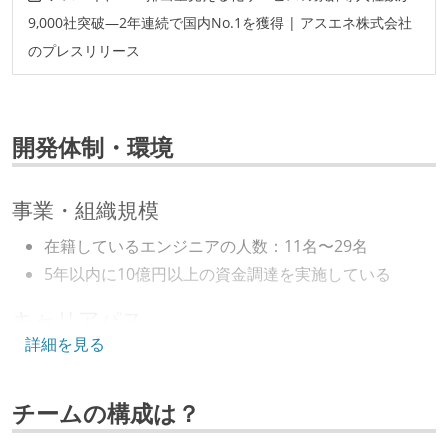
9,000社突破—2年連続で国内No.1を獲得 | アスエネ株式会社
のプレスリリース
開発体制・環境
事業・組織規模
在籍しているエンジニアの人数：11名〜29名
5年以内に10億円以上の資金調達を実施している
キャリアパス
詳細を見る
エンジニアの人事評価にエンジニア経験者が関わって
いる
チームの構成は？
社内で、バックエンドチームからSREチームへの異動
など、キャリア形成を目的とした職域を超えての積極