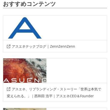
おすすめコンテンツ
express.js
laravel
データベース
postgresql
ソースコード管理
git
アスエネテックブログ | ZennZennZenn
プロジェクト管理
github
情報共有ツール
notion
slack
アスエネ、リブランディング・ストーリー「世界は本気で
その他
変えられる。」｜西和田 浩平｜アスエネCEO＆Founder
circleci
docker
amazon-web-services