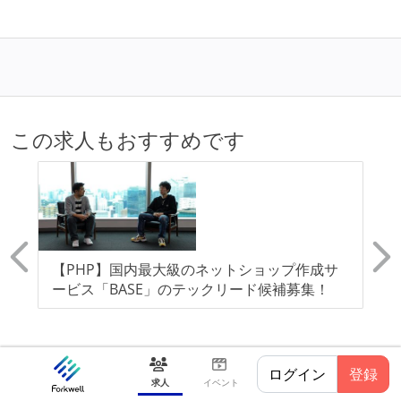
この求人もおすすめです
ン
【PHP】国内最大級のネットショップ作成サ
【
経
ービス「BASE」のテックリード候補募集！
モ
よ
ム
分
ログイン
登録
求人
イベント