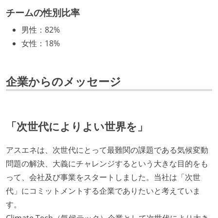
的な異動が推奨され、実施されている
チームの性別比率
マネージャーやCTOと高頻度（月1程度）でキャリアに
男性
：
82%
ついて話す場が設けられている
女性
：
18%
年収800万円以上のエンジニアに、マネジメントの役
割を持たない人がいる
企業からのメッセージ
技術カルチャー
CTO またはそれに準じる、技術やワークフローの標準
化を行う役割の人・部門が存在する
「次世代によりよい世界を」
取締役（社内）または執行役員として、エンジニアリ
ング部門の人間が経営に参加している
アスエネは、次世代にとって最難関の課題である気候変動
社外から登壇を依頼・指名を受けるようなエンジニア
問題の解決、大義にチャレンジするという大きな目的をも
が在籍している
って、会社及び事業をスタートしました。当社は「次世
エンジニアが自発的に外部のイベントやカンファレン
代」にコミットメントする企業でありたいと考えていま
スに登壇している
す。
最新技術を追いかけるための社内勉強会が定期開催さ