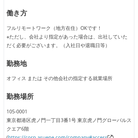
参加している
働き方
タスクの見積もりは、実装を担当するメンバーが中心
となって行う
フルリモートワーク（地方在住）OKです！
全体のスケジュール管理は、途中の成果を随時確認し
※ただし、会社より指定があった場合は、出社していた
ながら、納期または盛り込む機能を柔軟に調整する形
だく必要がございます。（入社日や退職日等）
で行う
コード品質向上のための取り組み
勤務地
本番にデプロイされるコードには、全てコードレビュ
オフィス または その他会社の指定する就業場所
ーまたはペアプログラミングを実施している
「リファクタリングは随時行われるべき」という価値
勤務場所
観をメンバー全員が共有しており、日常的に実施して
いる
105-0001
何らかのコーディング規約をチーム全体で遵守するよ
東京都港区虎ノ門一丁目3番1号 東京虎ノ門グローバルス
うにしている
クエア6階
提出されたコードには自動的にリグレッションテスト
(
https://corp.asuene.com/company#access
)