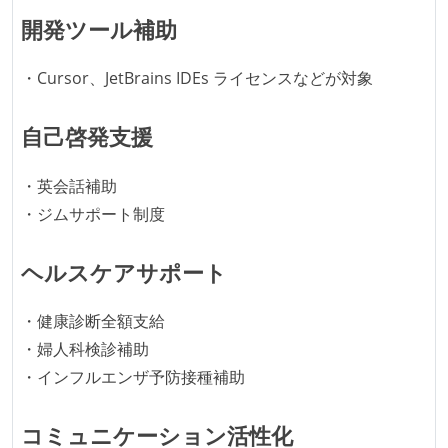
同時接続ユーザー数（数千以上）
開発ツール補助
テーブル数が多い (数百以上)
・Cursor、JetBrains IDEs ライセンスなどが対象
労働環境の自由度
日本国内であれば、居住地は問わずにフルリモートで
自己啓発支援
きる
・英会話補助
フレックスタイム制または裁量労働制を採用している
・ジムサポート制度
メンバーの多様性
ヘルスケアサポート
外国籍の開発メンバーがいる
待遇・福利厚生
・健康診断全額支給
・婦人科検診補助
イベントへの業務参加やチケット負担など、会社とし
・インフルエンザ予防接種補助
て、大規模カンファレンスへの参加を支援する制度が
ある
コミュニケーション活性化
入社時には、各自希望のスペックの PC やディスプレ