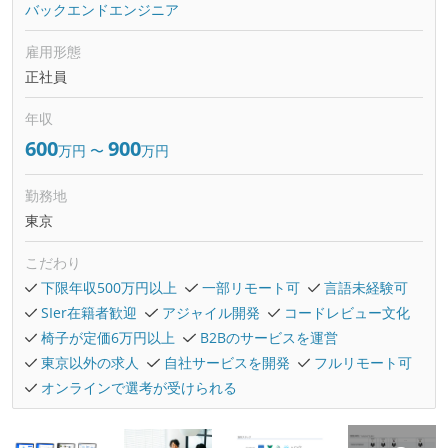
バックエンドエンジニア
雇用形態
正社員
年収
600
900
万円
〜
万円
勤務地
東京
こだわり
下限年収500万円以上
一部リモート可
言語未経験可
SIer在籍者歓迎
アジャイル開発
コードレビュー文化
椅子が定価6万円以上
B2Bのサービスを運営
東京以外の求人
自社サービスを開発
フルリモート可
オンラインで選考が受けられる