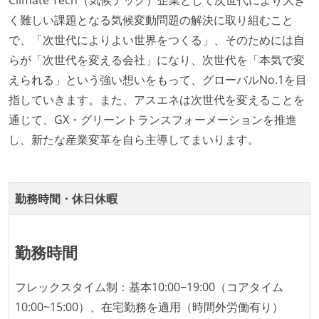
Climate Tech（気候テック）企業として次世代により大き
れ、参加者が自主的に参加している
く難しい課題となる気候変動問題の解決に取り組むこと
Slack等で、最新技術の良し悪しをメンバーがよく会話
で、「次世代によりよい世界をつくる」、そのためには自
している
らが「次世代を変える会社」になり、次世代を「本気で変
英語でコミュニケーションとる機会が社内にある
えられる」という強い想いをもって、グローバルNo.1を目
指していきます。また、アスエネは次世代を変えることを
開発メンバーの裁量
通じて、GX・グリーントランスフォーメーションを推進
設計・実装から運用までを同じ開発チームが担い、フ
し、新たな産業変革を自ら主導してまいります。
ロントエンド、バックエンド、インフラといった役割
の境界を超えて、個人が必要な範囲にまで染み出して
いく姿勢が根付いている
勤務時間・休日休暇
1年以内に、技術負債を解消するためのプロジェクト
や、古くなったツールのリプレイスプロジェクトがボ
トムアップで実施されたことがある
勤務時間
OS やエディタ、IDE といった個人の環境は、各自の責
フレックスタイム制：基本10:00−19:00（コアタイム
任で好きなものを使うことができる
10:00~15:00）、在宅勤務を適用（時間外労働有り）
企画を決定する場に、実装を担当する開発メンバーが