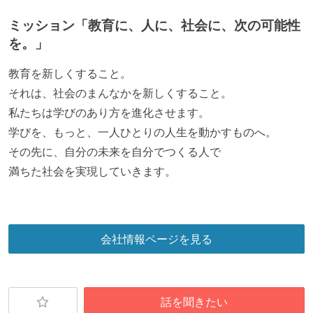
アジャイル実践状況
ミッション「教育に、人に、社会に、次の可能性
を。」
1ヶ月以下の短い期間でのイテレーション開発を実践
している
教育を新しくすること。
デイリーでスタンドアップミーティング、またはそれ
それは、社会のまんなかを新しくすること。
に準じるチーム内の打ち合わせを行っている
私たちは学びのあり方を進化させます。
イテレーションの最後などに、定期的にチームでふり
学びを、もっと、一人ひとりの人生を動かすものへ。
かえりミーティングを行っている
その先に、自分の未来を自分でつくる人で
タスク見積もりの単位には絶対量（人日など）ではな
満ちた社会を実現していきます。
く相対ポイントを用い、極力複数人の意見を調整する
形で行っている
継続的なデプロイ（デリバリー）を行っている
会社情報ページを見る
ワークフローの整備
全てのコードをバージョン管理ツールで管理している
各メンバーが実装したコードのマージは Pull Request
話を聞きたい