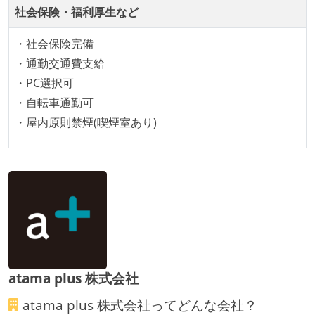
本番にデプロイされるコードには、全てコードレビュ
社会保険・福利厚生など
ーまたはペアプログラミングを実施している
・社会保険完備
「リファクタリングは随時行われるべき」という価値
・通勤交通費支給
観をメンバー全員が共有しており、日常的に実施して
・PC選択可
いる
・自転車通勤可
何らかのコーディング規約をチーム全体で遵守するよ
・屋内原則禁煙(喫煙室あり)
うにしている
提出されたコードには自動的にリグレッションテスト
が実行される環境が構築されている
テストの実施度
ほとんどの機能に受け入れテストを記述、実施してい
る
機能の実装と同時にテストコードを記述している
atama plus 株式会社
想定される複数環境での品質チェックを義務づけてい
atama plus 株式会社
ってどんな会社？
る