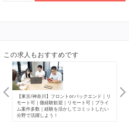
ベースで行われる
自動（＝システム化され、1コマンドで実行できる）
ビルド、自動デプロイ環境が整備されている
コードによるインフラ構成管理（Infrastructure as
Code）の環境が整備されている
オープンな情報共有
この求人もおすすめです
KPI などチームの目標・実績値について、メンバーの
誰もがいつでも閲覧可能になっている
ドキュメントの整備やペアプロ、モブワークなど、ナ
レッジの共有を積極的に行っている（属人性を減らす
取り組みをしている）
可
【東京/神奈川】フロントorバックエンド｜リ
【
労働環境の自由度
最
モート可｜微経験歓迎｜リモート可｜プライ
モ
愛
ム案件多数｜経験を活かしてコミットしたい
指
フレックスタイム制または裁量労働制を採用している
分野で活躍しよう！
待遇・福利厚生