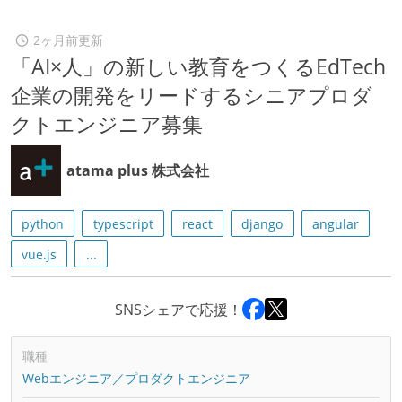
2ヶ月前更新
「AI×人」の新しい教育をつくるEdTech
企業の開発をリードするシニアプロダ
クトエンジニア募集
atama plus 株式会社
python
typescript
react
django
angular
vue.js
...
SNSシェアで応援！
職種
Webエンジニア／プロダクトエンジニア