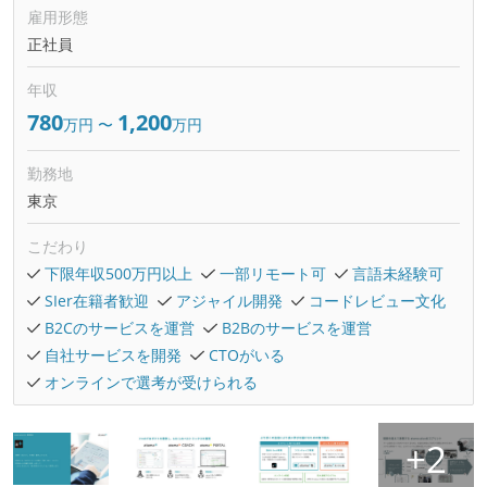
雇用形態
正社員
年収
780
1,200
万円
〜
万円
勤務地
東京
こだわり
下限年収500万円以上
一部リモート可
言語未経験可
SIer在籍者歓迎
アジャイル開発
コードレビュー文化
B2Cのサービスを運営
B2Bのサービスを運営
自社サービスを開発
CTOがいる
オンラインで選考が受けられる