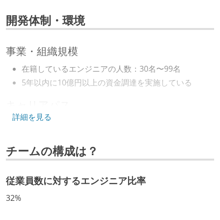
react
django
angular
vue.js
開発体制・環境
データベース
postgresql
事業・組織規模
その他
在籍しているエンジニアの人数：30名〜99名
aws
5年以内に10億円以上の資金調達を実施している
キャリアパス
その他、現場で使われている技術
詳細を見る
エンジニアの人事評価にエンジニア経験者が関わって
プロジェクト管理
いる
github
チームの構成は？
年収800万円以上のエンジニアに、マネジメントの役
割を持たない人がいる
AIツール
従業員数に対するエンジニア比率
github-copilot
技術カルチャー
32%
CTO またはそれに準じる、技術やワークフローの標準
その他
化を行う役割の人・部門が存在する
terraform
docker
circle-ci
datadog