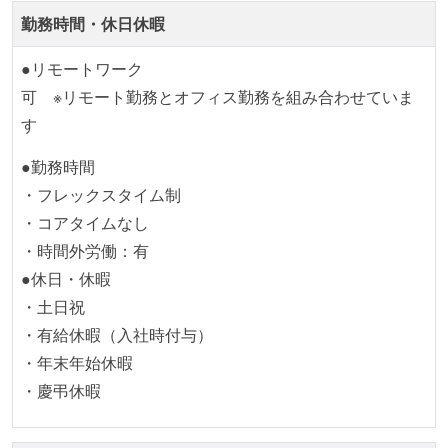
勤務時間・休日休暇
playwright
開発メンバーの裁量
●リモートワーク
OS やエディタ、IDE といった個人の環境は、各自の責
可 ※リモート勤務とオフィス勤務を組み合わせていま
任で好きなものを使うことができる
す
企画を決定する場に、実装を担当する開発メンバーが
参加している
●勤務時間
タスクの見積もりは、実装を担当するメンバーが中心
・フレックスタイム制
となって行う
・コアタイムなし
全体のスケジュール管理は、途中の成果を随時確認し
・時間外労働：有
ながら、納期または盛り込む機能を柔軟に調整する形
●休日・休暇
で行う
・土日祝
プロダクトの開発言語やフレームワークなど主要な構
・有給休暇（入社時付与）
成技術は、基本的に最新版より1年以上ビハインドし
・年末年始休暇
ていない
・慶弔休暇
コード品質向上のための取り組み