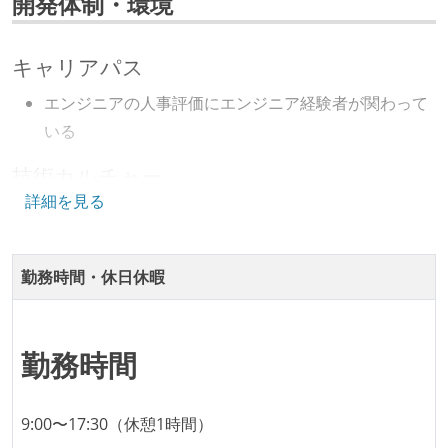
開発体制・環境
キャリアパス
エンジニアの人事評価にエンジニア経験者が関わって
いる
技術カルチャー
詳細を見る
CTO またはそれに準じる、技術やワークフローの標準
化を行う役割の人・部門が存在する
勤務時間・休日休暇
開発メンバーの裁量
企画を決定する場に、実装を担当する開発メンバーが
参加している
勤務時間
タスクの見積もりは、実装を担当するメンバーが中心
となって行う
9:00〜17:30（休憩1時間）
全体のスケジュール管理は、途中の成果を随時確認し