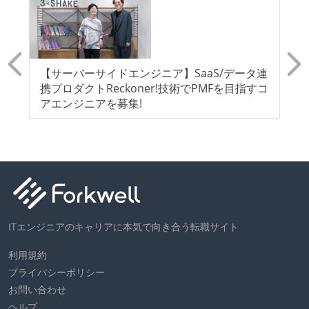
C不
【サーバーサイドエンジニア】SaaS/データ連
【
社向
携プロダクトReckoner!技術でPMFを目指すコ
中
エ
アエンジニアを募集!
ス
ITエンジニアのキャリアに本気で向き合う転職サイト
利用規約
プライバシーポリシー
お問い合わせ
ヘルプ