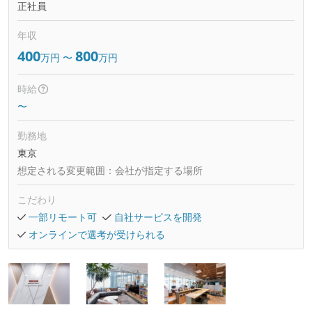
正社員
年収
400
800
万円
〜
万円
時給
〜
勤務地
東京
想定される変更範囲：
会社が指定する場所
こだわり
一部リモート可
自社サービスを開発
オンラインで選考が受けられる