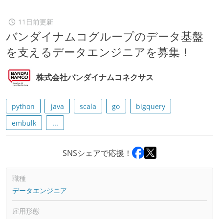
11日前更新
バンダイナムコグループのデータ基盤
を支えるデータエンジニアを募集！
株式会社バンダイナムコネクサス
python
java
scala
go
bigquery
embulk
...
SNSシェアで応援！
職種
データエンジニア
雇用形態