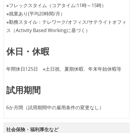
ながら、納期または盛り込む機能を柔軟に調整する形
※フレックスタイム（コアタイム:11時～15時）
で行う
※残業あり(平均20時間/月）
※勤務スタイル：テレワーク/オフィス/サテライトオフィ
労働環境の自由度
ス（Activity Based Workingに基づく）
フレックスタイム制または裁量労働制を採用している
職業安定法に対応する記載事項
休日・休暇
受動喫煙防止措置：屋内禁煙（屋内に喫煙可能室設
置）
年間休日125日 ※土日祝、夏期休暇、年末年始休暇等
試用期間
6か月間（試用期間中の雇用条件の変更なし）
社会保険・福利厚生など