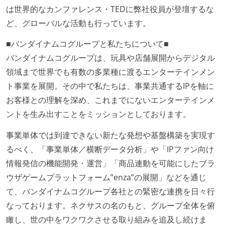
は世界的なカンファレンス・TEDに弊社役員が登壇するな
ど、グローバルな活動も行っています。
■バンダイナムコグループと私たちについて■
バンダイナムコグループは、玩具や店舗展開からデジタル
領域まで世界でも有数の多業種に渡るエンターテインメン
ト事業を展開。その中で私たちは、事業共通するIPを軸に
お客様との理解を深め、これまでにないエンターテインメ
ントを生み出すことをミッションとしております。
事業単体では到達できない新たな発想や基盤構築を実現す
るべく、「事業単体／横断データ分析」や「IPファン向け
情報発信の機能開発・運営」「商品連動を可能にしたブラ
ウザゲームプラットフォーム”enza”の展開」などを通じ
て、バンダイナムコグループ各社との緊密な連携を日々行
なっております。ネクサスの名のもと、グループ全体を俯
瞰し、世の中をワクワクさせる取り組みを追及し続けま