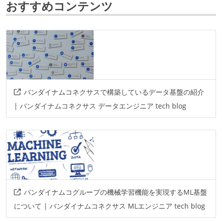
おすすめコンテンツ
プロジェクト管理
github
情報共有ツール
notion
slack
AIツール
バンダイナムコネクサスで構築しているデータ基盤の紹介
github-copilot
| バンダイナムコネクサス データエンジニア tech blog
その他
datadog
gcp
google-workspace
azure-openai
terraform-cloud
cloud-monitoring
trocco
dataflow
airflow
バンダイナムコグループの機械学習機能を実現するML基盤
cloud-composer
github-actions
looker-studio
について | バンダイナムコネクサス MLエンジニア tech blog
looker
gke
jupyter