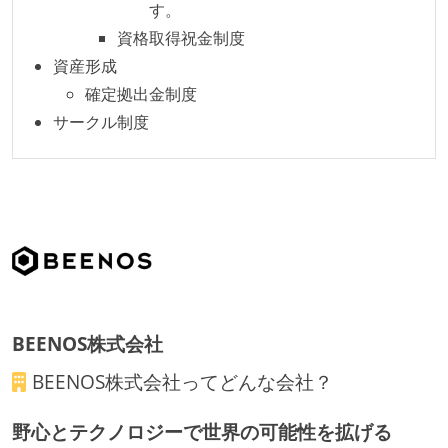
す。
ベースで行われる
資格取得祝金制度
自動（＝システム化され、1コマンドで実行できる）
資産形成
ビルド、自動デプロイ環境が整備されている
確定拠出金制度
コードによるインフラ構成管理（Infrastructure as
サークル制度
Code）の環境が整備されている
オープンな情報共有
KPI などチームの目標・実績値について、メンバーの
誰もがいつでも閲覧可能になっている
ドキュメントの整備やペアプロ、モブワークなど、ナ
レッジの共有を積極的に行っている（属人性を減らす
取り組みをしている）
BEENOS株式会社
労働環境の自由度
BEENOS株式会社
ってどんな会社？
フレックスタイム制または裁量労働制を採用している
野心とテクノロジーで世界の可能性を拡げる
メンバーの多様性