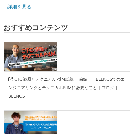
詳細を見る
フレームワーク
laravel
svelte
next.js
vue.js
react
おすすめコンテンツ
symfony
codeigniter
プロジェクト管理
backlog
github
redmine
情報共有ツール
confluence
slack
CTO漆原とテクニカルPdM談義 ―前編― BEENOSでのエ
ンジニアリングとテクニカルPdMに必要なこと | ブログ |
AIツール
BEENOS
gemini
その他
snowflake
openai
travisci
actions
bugsnag
sentry
docker
terraform
aws