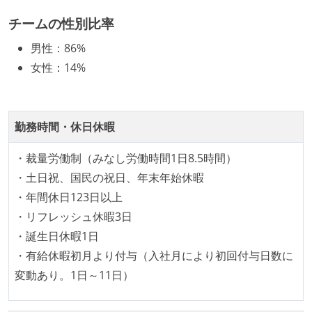
チームの性別比率
開発メンバーの裁量
男性
：
86%
OS やエディタ、IDE といった個人の環境は、各自の責
女性
：
14%
任で好きなものを使うことができる
企画を決定する場に、実装を担当する開発メンバーが
参加している
勤務時間・休日休暇
タスクの見積もりは、実装を担当するメンバーが中心
となって行う
・裁量労働制（みなし労働時間1日8.5時間）
全体のスケジュール管理は、途中の成果を随時確認し
・土日祝、国民の祝日、年末年始休暇
ながら、納期または盛り込む機能を柔軟に調整する形
・年間休日123日以上
で行う
・リフレッシュ休暇3日
・誕生日休暇1日
コード品質向上のための取り組み
・有給休暇初月より付与（入社月により初回付与日数に
本番にデプロイされるコードには、全てコードレビュ
変動あり。1日～11日）
ーまたはペアプログラミングを実施している
「リファクタリングは随時行われるべき」という価値