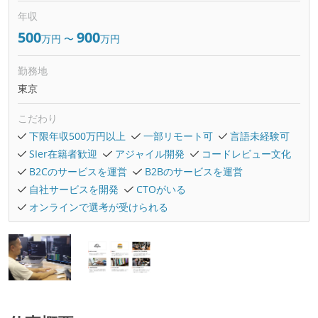
年収
500
900
万円
〜
万円
勤務地
東京
こだわり
下限年収500万円以上
一部リモート可
言語未経験可
SIer在籍者歓迎
アジャイル開発
コードレビュー文化
B2Cのサービスを運営
B2Bのサービスを運営
自社サービスを開発
CTOがいる
オンラインで選考が受けられる