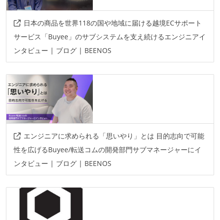
その他、現場で使われている技術
日本の商品を世界118の国や地域に届ける越境ECサポート
サービス「Buyee」のサブシステムを支え続けるエンジニアイ
言語
ンタビュー | ブログ | BEENOS
ruby
python
フレームワーク
rails
エンジニアに求められる「思いやり」とは 目的志向で可能
性を広げるBuyee/転送コムの開発部門サブマネージャーにイ
ンタビュー | ブログ | BEENOS