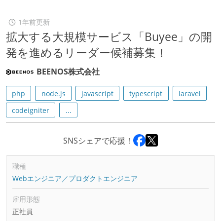
1年前更新
拡大する大規模サービス「Buyee」の開
発を進めるリーダー候補募集！
BEENOS株式会社
php
node.js
javascript
typescript
laravel
codeigniter
...
SNSシェアで応援！
職種
Webエンジニア／プロダクトエンジニア
雇用形態
正社員