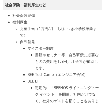
社会保険・福利厚生など
観をメンバー全員が共有しており、日常的に実施して
いる
社会保険完備
コード品質評価ツールを導入して、メンバーが常に確
福利厚生
認できるようにしている
児童手当（1万円/月 1人につき小学校卒業ま
テストの実施度
で）
自己啓発
機能の実装と同時にテストコードを記述している
マイスター制度
アジャイル実践状況
書籍やセミナー等、自己研鑽に必要な
ものの費用を1万円／月 会社が補助し
イテレーションの最後などに、定期的にチームでふり
ます。
かえりミーティングを行っている
BEE-TechCamp（エンジニア合宿）
継続的なデプロイ（デリバリー）を行っている
BEE LT
ワークフローの整備
定期的に「BEENOS ライトニングトー
ク イベント」を開催。社内だけでな
全てのコードをバージョン管理ツールで管理している
く、社外のゲストを招くこともありま
各メンバーが実装したコードのマージは Pull Request