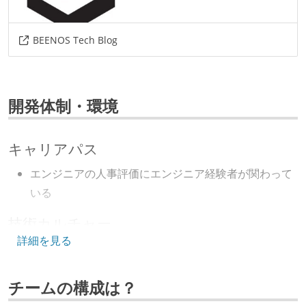
BEENOS Tech Blog
開発体制・環境
キャリアパス
エンジニアの人事評価にエンジニア経験者が関わって
いる
技術カルチャー
詳細を見る
CTO またはそれに準じる、技術やワークフローの標準
化を行う役割の人・部門が存在する
チームの構成は？
取締役（社内）または執行役員として、エンジニアリ
ング部門の人間が経営に参加している