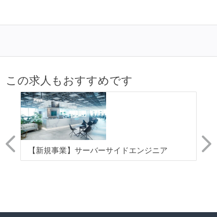
この求人もおすすめです
リ
【新規事業】サーバーサイドエンジニア
【
イ
ト
い
客
／