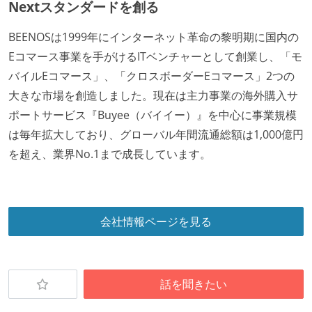
Nextスタンダードを創る
外国籍の開発メンバーがいる
BEENOSは1999年にインターネット革命の黎明期に国内の
開発メンバーの新卒採用を実施している
Eコマース事業を手がけるITベンチャーとして創業し、「モ
待遇・福利厚生
バイルEコマース」、「クロスボーダーEコマース」2つの
大きな市場を創造しました。現在は主力事業の海外購入サ
入社時には、各自希望のスペックの PC やディスプレ
ポートサービス『Buyee（バイイー）』を中心に事業規模
イが支給される
は毎年拡大しており、グローバル年間流通総額は1,000億円
ストックオプションまたは自社株購入支援制度がある
を超え、業界No.1まで成長しています。
職業安定法に対応する記載事項
受動喫煙防止措置：屋内禁煙（屋内に喫煙可能室設
置）
会社情報ページを見る
話を聞きたい