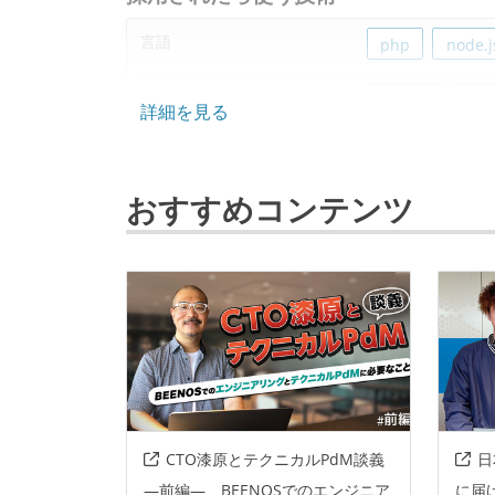
言語
php
node.j
フレームワーク
laravel
svel
詳細を見る
プロジェクト管理
backlog
gi
おすすめコンテンツ
情報共有ツール
confluence
AIツール
gemini
その他
snowflake
terraform
その他、現場で使われている技術
CTO漆原とテクニカルPdM談義
日
言語
ruby
pytho
―前編― BEENOSでのエンジニア
に届