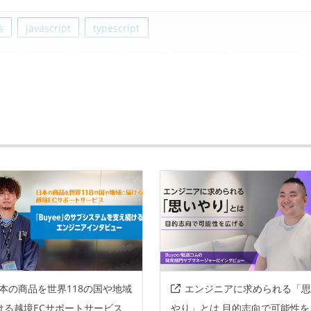
s
javascript
typescript
te
next.js
vue.js
react
symfony
codeigniter
thub
redmine
slack
openai
travisci
actions
bugsnag
sentry
docker
aws
本の商品を世界118の国や地域
エンジニアに求められる「思
n
ける越境ECサポートサービス
やり」とは 目的志向で可能性を