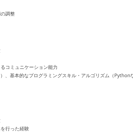
間の調整
験
きるコミュニケーション能力
信）、基本的なプログラミングスキル・アルゴリズム（Python
験
案を行った経験