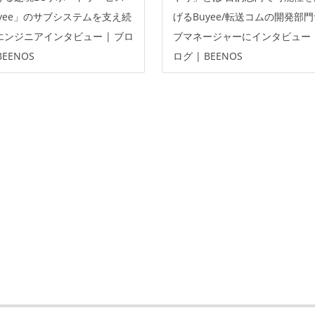
uyee」のサブシステムを支え続
げるBuyee/転送コムの開発部
エンジニアインタビュー | ブロ
ブマネージャーにインタビュー |
BEENOS
ログ | BEENOS