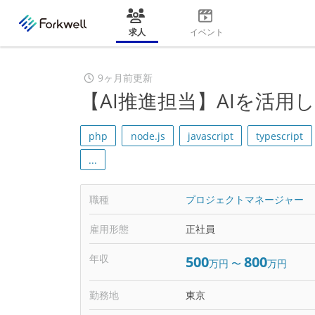
求人
イベント
9ヶ月前更新
【AI推進担当】AIを活
php
node.js
javascript
typescript
...
職種
プロジェクトマネージャー
雇用形態
正社員
年収
500
800
万円
〜
万円
勤務地
東京