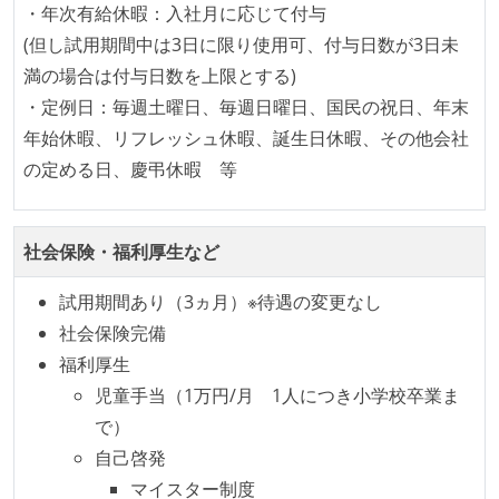
・年次有給休暇：入社月に応じて付与
コード品質評価ツールを導入して、メンバーが常に確
(但し試用期間中は3日に限り使用可、付与日数が3日未
認できるようにしている
満の場合は付与日数を上限とする)
テストの実施度
・定例日：毎週土曜日、毎週日曜日、国民の祝日、年末
年始休暇、リフレッシュ休暇、誕生日休暇、その他会社
機能の実装と同時にテストコードを記述している
の定める日、慶弔休暇 等
アジャイル実践状況
イテレーションの最後などに、定期的にチームでふり
社会保険・福利厚生など
かえりミーティングを行っている
継続的なデプロイ（デリバリー）を行っている
試用期間あり（3ヵ月）※待遇の変更なし
社会保険完備
ワークフローの整備
福利厚生
全てのコードをバージョン管理ツールで管理している
児童手当（1万円/月 1人につき小学校卒業ま
各メンバーが実装したコードのマージは Pull Request
で）
ベースで行われる
自己啓発
自動（＝システム化され、1コマンドで実行できる）
マイスター制度