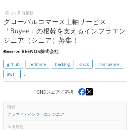
2ヶ月前更新
グローバルコマース主軸サービス
「Buyee」の根幹を支えるインフラエン
ジニア（シニア）募集！
BEENOS株式会社
github
redmine
backlog
slack
confluence
aws
...
SNSシェアで応援！
職種
クラウド・インフラエンジニア
雇用形態