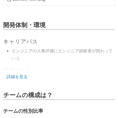
開発体制・環境
キャリアパス
エンジニアの人事評価にエンジニア経験者が関わって
いる
技術カルチャー
詳細を見る
CTO またはそれに準じる、技術やワークフローの標準
化を行う役割の人・部門が存在する
チームの構成は？
取締役（社内）または執行役員として、エンジニアリ
ング部門の人間が経営に参加している
チームの性別比率
開発メンバーの裁量