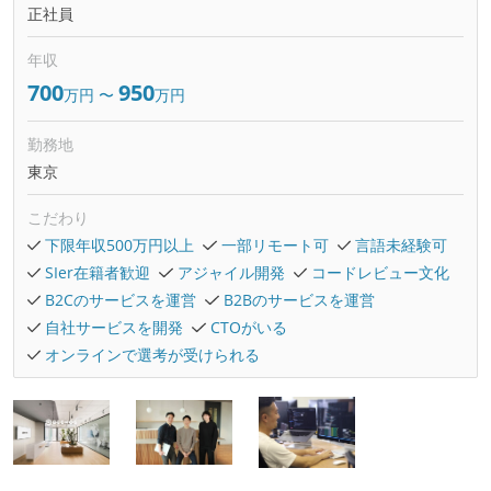
正社員
年収
700
950
万円
〜
万円
勤務地
東京
こだわり
下限年収500万円以上
一部リモート可
言語未経験可
SIer在籍者歓迎
アジャイル開発
コードレビュー文化
B2Cのサービスを運営
B2Bのサービスを運営
自社サービスを開発
CTOがいる
オンラインで選考が受けられる