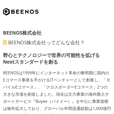
待遇・福利厚生
入社時には、各自希望のスペックの PC やディスプレ
イが支給される
BEENOS株式会社
ストックオプションまたは自社株購入支援制度がある
BEENOS株式会社
ってどんな会社？
選考プロセス
野心とテクノロジーで世界の可能性を拡げる
適性検査がある（SPIなど）
Nextスタンダードを創る
職業安定法に対応する記載事項
BEENOSは1999年にインターネット革命の黎明期に国内の
受動喫煙防止措置：屋内禁煙（屋内に喫煙可能室設
Eコマース事業を手がけるITベンチャーとして創業し、「モ
置）
バイルEコマース」、「クロスボーダーEコマース」2つの
大きな市場を創造しました。現在は主力事業の海外購入サ
ポートサービス『Buyee（バイイー）』を中心に事業規模
は毎年拡大しており、グローバル年間流通総額は1,000億円