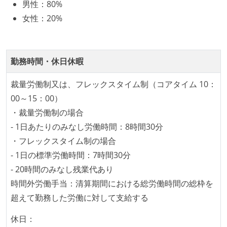
男性
：
80%
OS やエディタ、IDE といった個人の環境は、各自の責
女性
：
20%
任で好きなものを使うことができる
企画を決定する場に、実装を担当する開発メンバーが
参加している
勤務時間・休日休暇
タスクの見積もりは、実装を担当するメンバーが中心
となって行う
裁量労働制又は、フレックスタイム制（コアタイム 10：
全体のスケジュール管理は、途中の成果を随時確認し
00～15：00）
ながら、納期または盛り込む機能を柔軟に調整する形
・裁量労働制の場合
で行う
- 1日あたりのみなし労働時間：8時間30分
・フレックスタイム制の場合
コード品質向上のための取り組み
- 1日の標準労働時間：7時間30分
本番にデプロイされるコードには、全てコードレビュ
- 20時間のみなし残業代あり
ーまたはペアプログラミングを実施している
時間外労働手当：清算期間における総労働時間の総枠を
「リファクタリングは随時行われるべき」という価値
超えて勤務した労働に対して支給する
観をメンバー全員が共有しており、日常的に実施して
休日：
いる