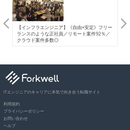
急
【インフラエンジニア】《自由×安定》フリー
【
ダ
ランスのような正社員／リモート案件92％／
り
クラウド案件多数◎
障
ITエンジニアのキャリアに本気で向き合う転職サイト
利用規約
プライバシーポリシー
お問い合わせ
ヘルプ