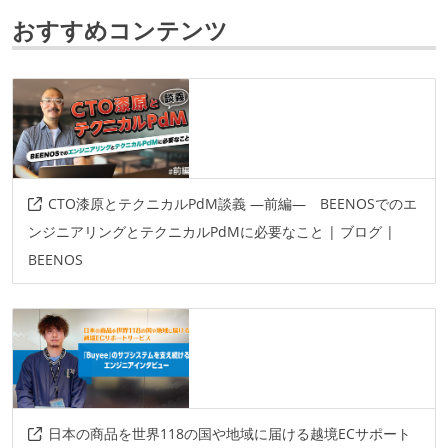
slack
confluence
おすすめコンテンツ
その他
aws
terraform
docker
linux
ansible
ec2
iac
cdn
その他、現場で使われている技術
CTO漆原とテクニカルPdM談義 ―前編― BEENOSでのエ
言語
ンジニアリングとテクニカルPdMに必要なこと | ブログ |
php
ruby
python
javascript
BEENOS
フレームワーク
rails
laravel
symfony
react
日本の商品を世界118の国や地域に届ける越境ECサポート