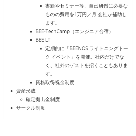
ビルド、自動デプロイ環境が整備されている
書籍やセミナー等、自己研鑽に必要な
コードによるインフラ構成管理（Infrastructure as
ものの費用を1万円／月 会社が補助し
Code）の環境が整備されている
ます。
BEE-TechCamp（エンジニア合宿）
オープンな情報共有
BEE LT
KPI などチームの目標・実績値について、メンバーの
定期的に「BEENOS ライトニングトー
誰もがいつでも閲覧可能になっている
ク イベント」を開催。社内だけでな
ドキュメントの整備やペアプロ、モブワークなど、ナ
く、社外のゲストを招くこともありま
レッジの共有を積極的に行っている（属人性を減らす
す。
取り組みをしている）
資格取得祝金制度
労働環境の自由度
資産形成
確定拠出金制度
フレックスタイム制または裁量労働制を採用している
サークル制度
メンバーの多様性
外国籍の開発メンバーがいる
開発メンバーの新卒採用を実施している