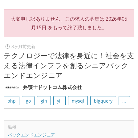
大変申し訳ありません、この求人の募集は
2026年05
月15日
をもって終了致しました。
3ヶ月前更新
テクノロジーで法律を身近に！社会を支
える法律インフラを創るシニアバック
エンドエンジニア
弁護士ドットコム株式会社
php
go
gin
yii
mysql
bigquery
...
職種
バックエンドエンジニア