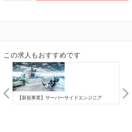
この求人もおすすめです
が
【新規事業】サーバーサイドエンジニア
S
定
ア募
A