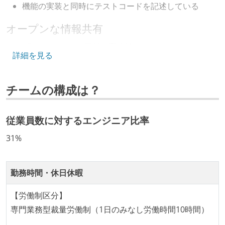
機能の実装と同時にテストコードを記述している
オープンな情報共有
KPI などチームの目標・実績値について、メンバーの
詳細を見る
誰もがいつでも閲覧可能になっている
労働環境の自由度
チームの構成は？
フレックスタイム制または裁量労働制を採用している
従業員数に対するエンジニア比率
メンバーの多様性
31%
外国籍の開発メンバーがいる
開発メンバーの新卒採用を実施している
勤務時間・休日休暇
待遇・福利厚生
【労働制区分】
ストックオプションまたは自社株購入支援制度がある
専門業務型裁量労働制（1日のみなし労働時間10時間）
職業安定法に対応する記載事項