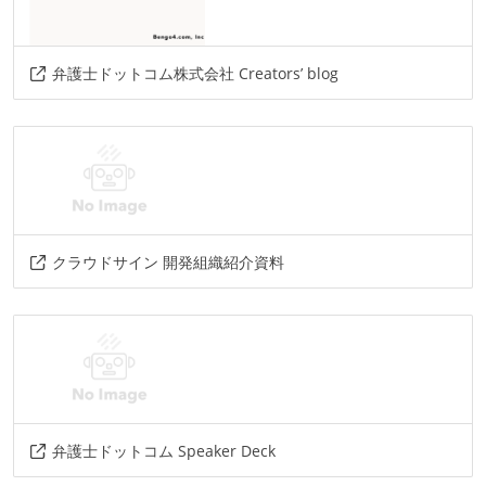
slack
esa
その他
弁護士ドットコム株式会社 Creators’ blog
opensearch
terraform
codebuild
aws-codedeploy
aws
amazon-ecs
gorilla
gitlab-ci
github-actions
aurora
google-workspace
クラウドサイン 開発組織紹介資料
弁護士ドットコム Speaker Deck