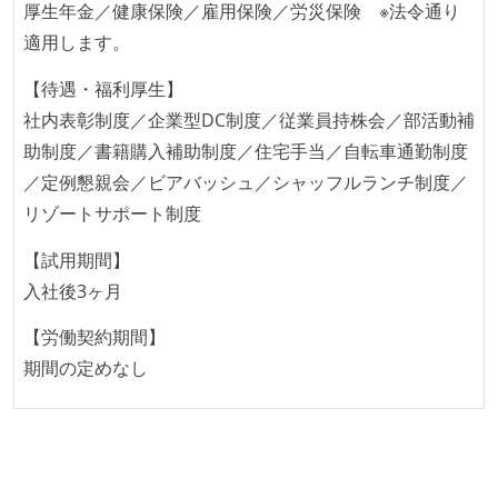
開発メンバーの新卒採用を実施している
厚生年金／健康保険／雇用保険／労災保険 ※法令通り
適用します。
待遇・福利厚生
【待遇・福利厚生】
ストックオプションまたは自社株購入支援制度がある
社内表彰制度／企業型DC制度／従業員持株会／部活動補
選考プロセス
助制度／書籍購入補助制度／住宅手当／自転車通勤制度
／定例懇親会／ビアバッシュ／シャッフルランチ制度／
適性検査がある（SPIなど）
リゾートサポート制度
コーディングテストがある（オンラインテスト）
リファレンスチェックがある
【試用期間】
入社後3ヶ月
職業安定法に対応する記載事項
主な休暇：年末年始、夏季、慶弔休暇など
【労働契約期間】
休日制度：完全週休2日制（土日祝休み）
期間の定めなし
【裁量労働制を適応している】
試用期間：あり（3ヶ月間）
社会保険：各種社会保険完備（雇用・労災・健康・厚
生年金）