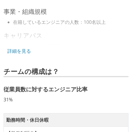
事業・組織規模
在籍しているエンジニアの人数：100名以上
キャリアパス
エンジニアの人事評価にエンジニア経験者が関わって
詳細を見る
いる
技術カルチャー
チームの構成は？
CTO またはそれに準じる、技術やワークフローの標準
化を行う役割の人・部門が存在する
従業員数に対するエンジニア比率
エンジニアが自発的に外部のイベントやカンファレン
31%
スに登壇している
Slack等で、最新技術の良し悪しをメンバーがよく会話
している
勤務時間・休日休暇