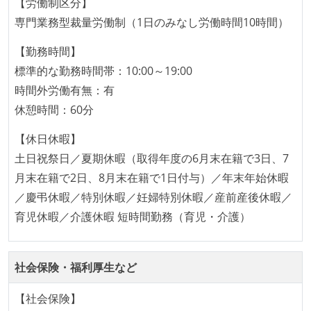
オープンな情報共有
【労働制区分】
専門業務型裁量労働制（1日のみなし労働時間10時間）
KPI などチームの目標・実績値について、メンバーの
誰もがいつでも閲覧可能になっている
【勤務時間】
ドキュメントの整備やペアプロ、モブワークなど、ナ
標準的な勤務時間帯：10:00～19:00
レッジの共有を積極的に行っている（属人性を減らす
時間外労働有無：有
取り組みをしている）
休憩時間：60分
労働環境の自由度
【休日休暇】
土日祝祭日／夏期休暇（取得年度の6月末在籍で3日、7
日本国内であれば、居住地は問わずにフルリモートで
月末在籍で2日、8月末在籍で1日付与）／年末年始休暇
きる
／慶弔休暇／特別休暇／妊婦特別休暇／産前産後休暇／
2年以内に未就学児を子育てしながら働いていたエン
育児休暇／介護休暇 短時間勤務（育児・介護）
ジニアがいる
フレックスタイム制または裁量労働制を採用している
メンバーの多様性
社会保険・福利厚生など
外国籍の開発メンバーがいる
【社会保険】