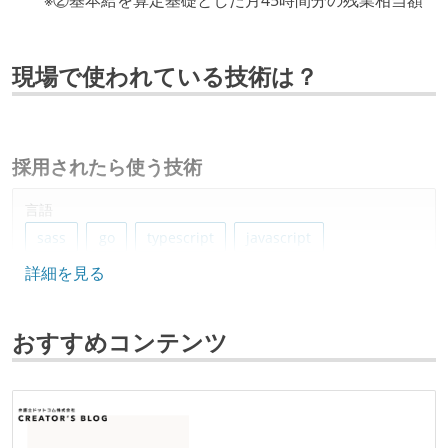
※②基本給を算定基礎とした月45時間分の残業相当額
現場で使われている技術は？
採用されたら使う技術
言語
sass
go
typescript
javascript
詳細を見る
フレームワーク
jquery
revel
vue.js
nuxt.js
おすすめコンテンツ
データベース
mysql
redis
情報共有ツール