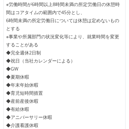
1ヶ月以下の短い期間でのイテレーション開発を実践
※労働時間が6時間以上8時間未満の所定労働日の休憩時
している
間はコアタイムの範囲内で45分とし、
デイリーでスタンドアップミーティング、またはそれ
6時間未満の所定労働日については休憩は定めないもの
に準じるチーム内の打ち合わせを行っている
とする
イテレーションの最後などに、定期的にチームでふり
※事業や所属部門の状況変化等により、就業時間を変更
かえりミーティングを行っている
することがある
タスク見積もりの単位には絶対量（人日など）ではな
◆完全週休2日制
く相対ポイントを用い、極力複数人の意見を調整する
◆祝日（当社カレンダーによる）
形で行っている
◆GW
継続的なデプロイ（デリバリー）を行っている
◆夏期休暇
◆年末年始休暇
ワークフローの整備
◆育児短時間措置
全てのコードをバージョン管理ツールで管理している
◆産前産後休暇
各メンバーが実装したコードのマージは Pull Request
◆有給休暇
ベースで行われる
◆アニバーサリー休暇
自動（＝システム化され、1コマンドで実行できる）
◆介護看護休暇