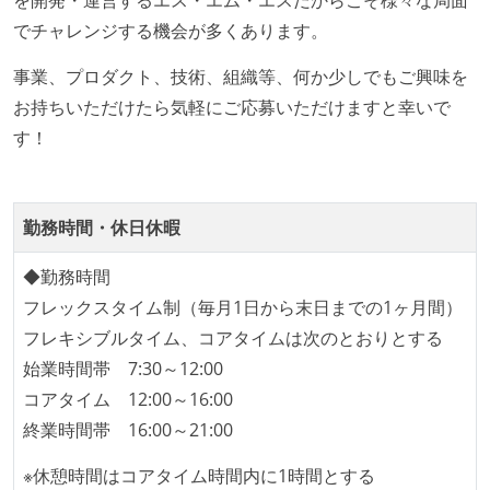
「リファクタリングは随時行われるべき」という価値
でチャレンジする機会が多くあります。
観をメンバー全員が共有しており、日常的に実施して
事業、プロダクト、技術、組織等、何か少しでもご興味を
いる
お持ちいただけたら気軽にご応募いただけますと幸いで
何らかのコーディング規約をチーム全体で遵守するよ
す！
うにしている
提出されたコードには自動的にリグレッションテスト
が実行される環境が構築されている
勤務時間・休日休暇
テストの実施度
◆勤務時間
ほとんどのプロダクトコードに単体テストを記述、実
フレックスタイム制（毎月1日から末日までの1ヶ月間）
施している
フレキシブルタイム、コアタイムは次のとおりとする
ほとんどの機能に受け入れテストを記述、実施してい
始業時間帯 7:30～12:00
る
コアタイム 12:00～16:00
機能の実装と同時にテストコードを記述している
終業時間帯 16:00～21:00
アジャイル実践状況
※休憩時間はコアタイム時間内に1時間とする