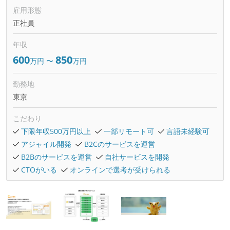
雇用形態
正社員
年収
600
850
万円
〜
万円
勤務地
東京
こだわり
下限年収500万円以上
一部リモート可
言語未経験可
アジャイル開発
B2Cのサービスを運営
B2Bのサービスを運営
自社サービスを開発
CTOがいる
オンラインで選考が受けられる