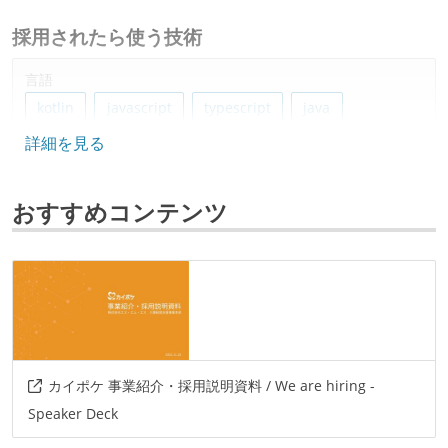
採用されたら使う技術
言語
kotlin
javascript
typescript
java
詳細を見る
フレームワーク
spring-boot
react
おすすめコンテンツ
プロジェクト管理
github
jira
情報共有ツール
slack
その他
カイポケ 事業紹介・採用説明資料 / We are hiring -
amazon-web-services
docker
ansible
Speaker Deck
esa.io
datadog
miro
figma