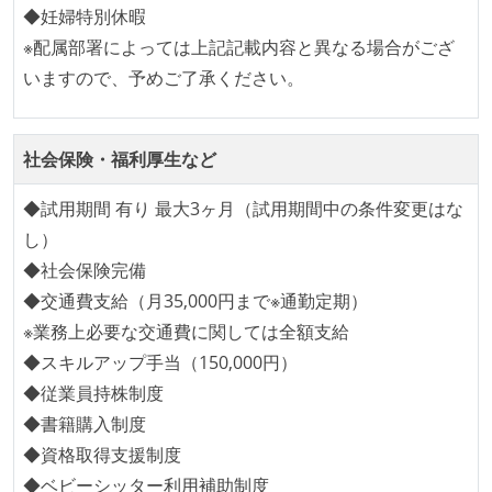
ビルド、自動デプロイ環境が整備されている
◆妊婦特別休暇
コードによるインフラ構成管理（Infrastructure as
※配属部署によっては上記記載内容と異なる場合がござ
Code）の環境が整備されている
いますので、予めご了承ください。
オープンな情報共有
KPI などチームの目標・実績値について、メンバーの
社会保険・福利厚生など
誰もがいつでも閲覧可能になっている
◆試用期間 有り 最大3ヶ月（試用期間中の条件変更はな
ドキュメントの整備やペアプロ、モブワークなど、ナ
し）
レッジの共有を積極的に行っている（属人性を減らす
◆社会保険完備
取り組みをしている）
◆交通費支給（月35,000円まで※通勤定期）
労働環境の自由度
※業務上必要な交通費に関しては全額支給
◆スキルアップ手当（150,000円）
フレックスタイム制または裁量労働制を採用している
◆従業員持株制度
メンバーの多様性
◆書籍購入制度
◆資格取得支援制度
外国籍の開発メンバーがいる
◆ベビーシッター利用補助制度