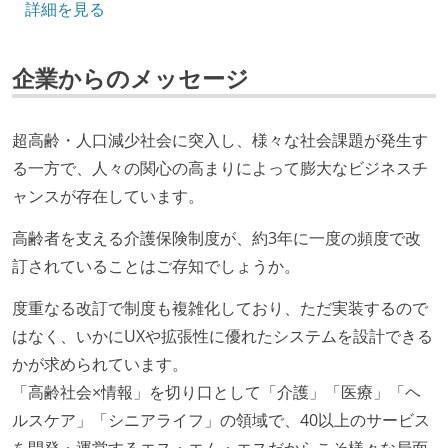
詳細を見る
CTO またはそれに準じる、技術やワークフローの標準
化を行う役割の人・部門が存在する
企業からのメッセージ
取締役（社内）または執行役員として、エンジニアリ
ング部門の人間が経営に参加している
経営トップがエンジニア出身、または現役のエンジニ
超高齢・人口減少社会に突入し、様々な社会課題が発生す
アである
る一方で、人々の関心の高まりによって膨大なビジネスチ
ャンスが存在しています。
開発メンバーの裁量
高齢者を支える介護保険制度が、約3年に一度の頻度で改
OS やエディタ、IDE といった個人の環境は、各自の責
訂されていることはご存知でしょうか。
任で好きなものを使うことができる
企画を決定する場に、実装を担当する開発メンバーが
度重なる改訂で制度も複雑化しており、ただ実装するので
参加している
はなく、いかにUXや拡張性に優れたシステムを設計できる
タスクの見積もりは、実装を担当するメンバーが中心
かが求められています。
となって行う
「高齢社会×情報」を切り口として「介護」「医療」「ヘ
ルスケア」「シニアライフ」の領域で、40以上のサービス
コード品質向上のための取り組み
を開発・運営するエス・エム・エスだからこそ様々な局面