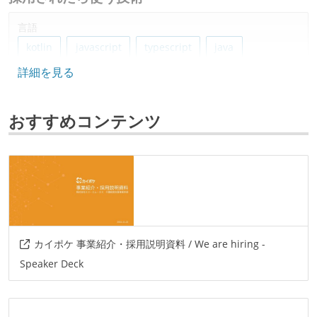
言語
kotlin
javascript
typescript
java
詳細を見る
フレームワーク
spring-boot
react
おすすめコンテンツ
プロジェクト管理
github
jira
情報共有ツール
slack
その他
カイポケ 事業紹介・採用説明資料 / We are hiring -
amazon-web-services
docker
ansible
Speaker Deck
esa.io
datadog
miro
figma