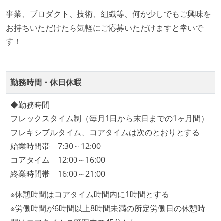
観をメンバー全員が共有しており、日常的に実施して
事業、プロダクト、技術、組織等、何か少しでもご興味を
いる
お持ちいただけたら気軽にご応募いただけますと幸いで
何らかのコーディング規約をチーム全体で遵守するよ
す！
うにしている
提出されたコードには自動的にリグレッションテスト
が実行される環境が構築されている
勤務時間・休日休暇
テストの実施度
◆勤務時間
ほとんどのプロダクトコードに単体テストを記述、実
フレックスタイム制（毎月1日から末日までの1ヶ月間）
施している
フレキシブルタイム、コアタイムは次のとおりとする
ほとんどの機能に受け入れテストを記述、実施してい
始業時間帯 7:30～12:00
る
コアタイム 12:00～16:00
機能の実装と同時にテストコードを記述している
終業時間帯 16:00～21:00
アジャイル実践状況
※休憩時間はコアタイム時間内に1時間とする
1ヶ月以下の短い期間でのイテレーション開発を実践
※労働時間が6時間以上8時間未満の所定労働日の休憩時
している