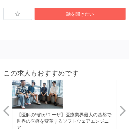
話を聞きたい
この求人もおすすめです
リー
【医師の9割がユーザ】医療業界最大の基盤で
【
来
世界の医療を変革するソフトウェアエンジニ
リ
0
ア