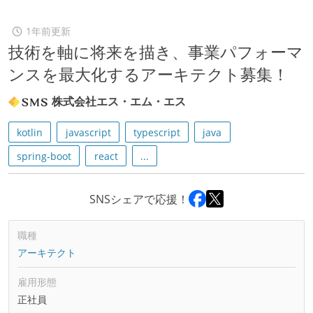
1年前更新
技術を軸に将来を描き、事業パフォーマ
ンスを最大化するアーキテクト募集！
株式会社エス・エム・エス
kotlin
javascript
typescript
java
spring-boot
react
...
SNSシェアで応援！
職種
アーキテクト
雇用形態
正社員