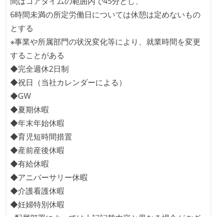
間はコアタイムの範囲内で45分とし、
デイリーでスタンドアップミーティング、またはそれ
6時間未満の所定労働日については休憩は定めないもの
に準じるチーム内の打ち合わせを行っている
とする
イテレーションの最後などに、定期的にチームでふり
※事業や所属部門の状況変化等により、就業時間を変更
かえりミーティングを行っている
することがある
タスク見積もりの単位には絶対量（人日など）ではな
◆完全週休2日制
く相対ポイントを用い、極力複数人の意見を調整する
◆祝日（当社カレンダーによる）
形で行っている
◆GW
継続的なデプロイ（デリバリー）を行っている
◆夏期休暇
◆年末年始休暇
ワークフローの整備
◆育児短時間措置
全てのコードをバージョン管理ツールで管理している
◆産前産後休暇
各メンバーが実装したコードのマージは Pull Request
◆有給休暇
ベースで行われる
◆アニバーサリー休暇
自動（＝システム化され、1コマンドで実行できる）
◆介護看護休暇
ビルド、自動デプロイ環境が整備されている
◆妊婦特別休暇
コードによるインフラ構成管理（Infrastructure as