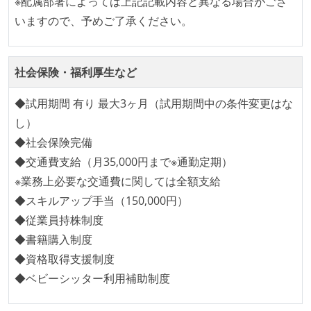
※配属部署によっては上記記載内容と異なる場合がござ
Code）の環境が整備されている
いますので、予めご了承ください。
オープンな情報共有
KPI などチームの目標・実績値について、メンバーの
社会保険・福利厚生など
誰もがいつでも閲覧可能になっている
◆試用期間 有り 最大3ヶ月（試用期間中の条件変更はな
ドキュメントの整備やペアプロ、モブワークなど、ナ
し）
レッジの共有を積極的に行っている（属人性を減らす
◆社会保険完備
取り組みをしている）
◆交通費支給（月35,000円まで※通勤定期）
労働環境の自由度
※業務上必要な交通費に関しては全額支給
◆スキルアップ手当（150,000円）
フレックスタイム制または裁量労働制を採用している
◆従業員持株制度
メンバーの多様性
◆書籍購入制度
◆資格取得支援制度
外国籍の開発メンバーがいる
◆ベビーシッター利用補助制度
待遇・福利厚生