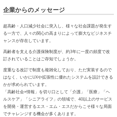
化を行う役割の人・部門が存在する
企業からのメッセージ
取締役（社内）または執行役員として、エンジニアリ
ング部門の人間が経営に参加している
経営トップがエンジニア出身、または現役のエンジニ
超高齢・人口減少社会に突入し、様々な社会課題が発生す
アである
る一方で、人々の関心の高まりによって膨大なビジネスチ
ャンスが存在しています。
開発メンバーの裁量
高齢者を支える介護保険制度が、約3年に一度の頻度で改
OS やエディタ、IDE といった個人の環境は、各自の責
訂されていることはご存知でしょうか。
任で好きなものを使うことができる
企画を決定する場に、実装を担当する開発メンバーが
度重なる改訂で制度も複雑化しており、ただ実装するので
参加している
はなく、いかにUXや拡張性に優れたシステムを設計できる
タスクの見積もりは、実装を担当するメンバーが中心
かが求められています。
となって行う
「高齢社会×情報」を切り口として「介護」「医療」「ヘ
ルスケア」「シニアライフ」の領域で、40以上のサービス
コード品質向上のための取り組み
を開発・運営するエス・エム・エスだからこそ様々な局面
「リファクタリングは随時行われるべき」という価値
でチャレンジする機会が多くあります。