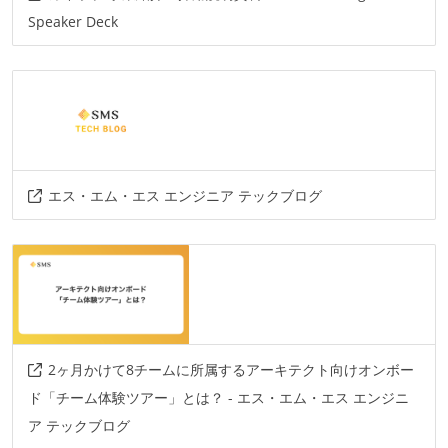
slack
Speaker Deck
その他
docker
ansible
newrelic
mackerel
circleci
esa.io
aws
その他、現場で使われている技術
エス・エム・エス エンジニア テックブログ
言語
java
kotlin
go
elixir
javascript
typescript
フレームワーク
spring-boot
phoenix
react.js
2ヶ月かけて8チームに所属するアーキテクト向けオンボー
ド「チーム体験ツアー」とは？ - エス・エム・エス エンジニ
プロジェクト管理
ア テックブログ
jira