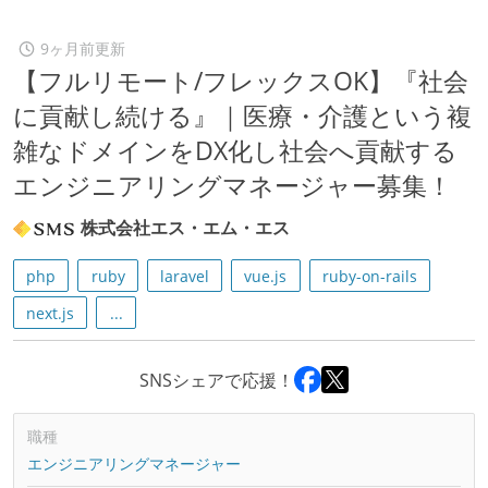
9ヶ月前更新
【フルリモート/フレックスOK】『社会
に貢献し続ける』｜医療・介護という複
雑なドメインをDX化し社会へ貢献する
エンジニアリングマネージャー募集！
株式会社エス・エム・エス
php
ruby
laravel
vue.js
ruby-on-rails
next.js
...
SNSシェアで応援！
職種
エンジニアリングマネージャー