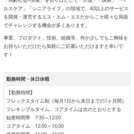
ルスケア」「シニアライフ」の領域で、40以上のサービス
コード品質向上のための取り組み
を開発・運営するエス・エム・エスだからこそ様々な局面
「リファクタリングは随時行われるべき」という価値
でチャレンジする機会が多くあります。
観をメンバー全員が共有しており、日常的に実施して
事業、プロダクト、技術、組織等、何か少しでもご興味を
いる
お持ちいただけたら気軽にご応募いただけますと幸いで
何らかのコーディング規約をチーム全体で遵守するよ
す！
うにしている
提出されたコードには自動的にリグレッションテスト
が実行される環境が構築されている
勤務時間・休日休暇
テストの実施度
【勤務時間】
ほとんどのプロダクトコードに単体テストを記述、実
フレックスタイム制（毎月1日から末日までの1ヶ月間）
施している
フレキシブルタイム、コアタイムは次のとおりとする
ほとんどの機能に受け入れテストを記述、実施してい
始業時間帯 7:30～12:00
る
コアタイム 12:00～16:00
機能の実装と同時にテストコードを記述している