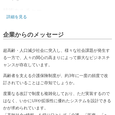
技術カルチャー
詳細を見る
CTO またはそれに準じる、技術やワークフローの標準
化を行う役割の人・部門が存在する
企業からのメッセージ
取締役（社内）または執行役員として、エンジニアリ
ング部門の人間が経営に参加している
経営トップがエンジニア出身、または現役のエンジニ
超高齢・人口減少社会に突入し、様々な社会課題が発生す
アである
る一方で、人々の関心の高まりによって膨大なビジネスチ
ャンスが存在しています。
開発メンバーの裁量
高齢者を支える介護保険制度が、約3年に一度の頻度で改
OS やエディタ、IDE といった個人の環境は、各自の責
訂されていることはご存知でしょうか。
任で好きなものを使うことができる
企画を決定する場に、実装を担当する開発メンバーが
度重なる改訂で制度も複雑化しており、ただ実装するので
参加している
はなく、いかにUXや拡張性に優れたシステムを設計できる
タスクの見積もりは、実装を担当するメンバーが中心
かが求められています。
となって行う
「高齢社会×情報」を切り口として「介護」「医療」「ヘ