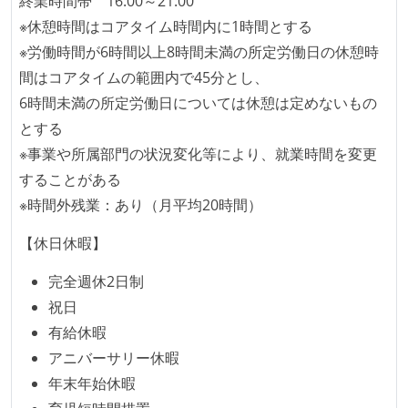
終業時間帯 16:00～21:00
アジャイル実践状況
※休憩時間はコアタイム時間内に1時間とする
※労働時間が6時間以上8時間未満の所定労働日の休憩時
1ヶ月以下の短い期間でのイテレーション開発を実践
間はコアタイムの範囲内で45分とし、
している
6時間未満の所定労働日については休憩は定めないもの
デイリーでスタンドアップミーティング、またはそれ
とする
に準じるチーム内の打ち合わせを行っている
※事業や所属部門の状況変化等により、就業時間を変更
イテレーションの最後などに、定期的にチームでふり
することがある
かえりミーティングを行っている
※時間外残業：あり（月平均20時間）
タスク見積もりの単位には絶対量（人日など）ではな
く相対ポイントを用い、極力複数人の意見を調整する
【休日休暇】
形で行っている
完全週休2日制
継続的なデプロイ（デリバリー）を行っている
祝日
ワークフローの整備
有給休暇
アニバーサリー休暇
全てのコードをバージョン管理ツールで管理している
年末年始休暇
各メンバーが実装したコードのマージは Pull Request