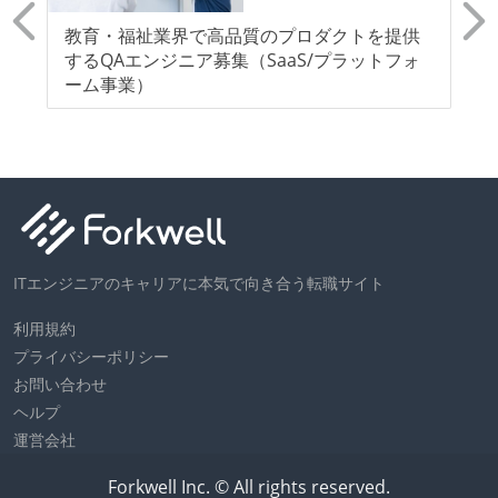
自
教育・福祉業界で高品質のプロダクトを提供
【
ア
するQAエンジニア募集（SaaS/プラットフォ
界
ーム事業）
集
ITエンジニアのキャリアに本気で向き合う転職サイト
利用規約
プライバシーポリシー
お問い合わせ
ヘルプ
運営会社
Forkwell Inc. © All rights reserved.