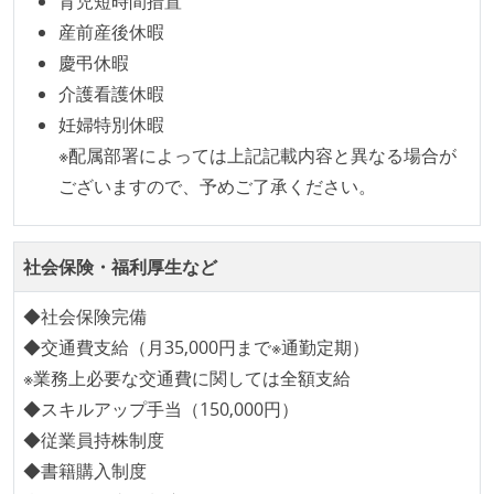
育児短時間措置
ベースで行われる
産前産後休暇
自動（＝システム化され、1コマンドで実行できる）
慶弔休暇
ビルド、自動デプロイ環境が整備されている
介護看護休暇
コードによるインフラ構成管理（Infrastructure as
妊婦特別休暇
Code）の環境が整備されている
※配属部署によっては上記記載内容と異なる場合が
オープンな情報共有
ございますので、予めご了承ください。
KPI などチームの目標・実績値について、メンバーの
誰もがいつでも閲覧可能になっている
社会保険・福利厚生など
ドキュメントの整備やペアプロ、モブワークなど、ナ
レッジの共有を積極的に行っている（属人性を減らす
◆社会保険完備
取り組みをしている）
◆交通費支給（月35,000円まで※通勤定期）
※業務上必要な交通費に関しては全額支給
労働環境の自由度
◆スキルアップ手当（150,000円）
フレックスタイム制または裁量労働制を採用している
◆従業員持株制度
◆書籍購入制度
メンバーの多様性