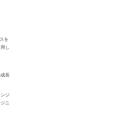
スを
活用し
の成長
エンジ
ンジニ