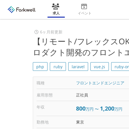
求人
イベント
6ヶ月前更新
【リモート/フレックスO
ロダクト開発のフロント
php
ruby
laravel
vue.js
ruby-on
職種
フロントエンドエンジニア
雇用形態
正社員
年収
800
1,200
万円
〜
万円
勤務地
東京