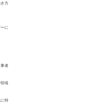
働き方
ザーに
従事者
護領域
域に特