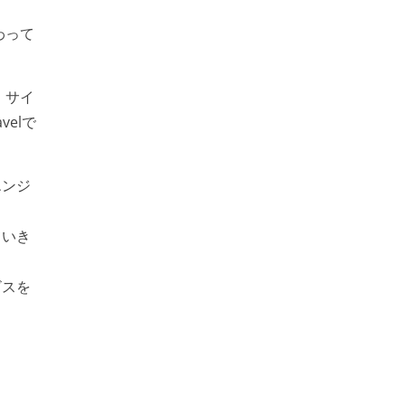
わって
、サイ
velで
エンジ
ていき
ビスを