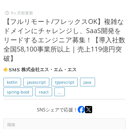
9ヶ月前更新
【フルリモート/フレックスOK】複雑な
ドメインにチャレンジし、SaaS開発を
リードするエンジニア募集！【導入社数
全国58,100事業所以上 | 売上119億円突
破】
株式会社エス・エム・エス
kotlin
javascript
typescript
java
spring-boot
react
...
SNSシェアで応援！
職種