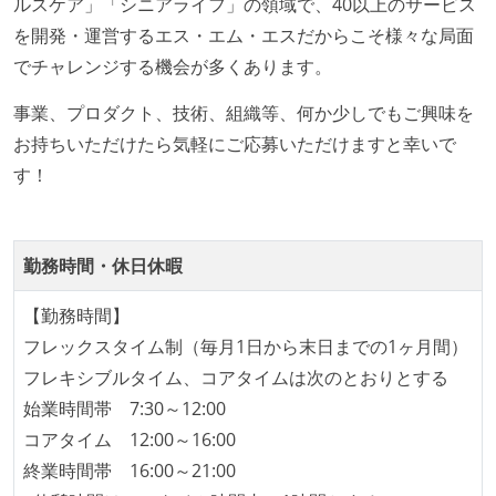
ルスケア」「シニアライフ」の領域で、40以上のサービス
コード品質向上のための取り組み
を開発・運営するエス・エム・エスだからこそ様々な局面
「リファクタリングは随時行われるべき」という価値
でチャレンジする機会が多くあります。
観をメンバー全員が共有しており、日常的に実施して
事業、プロダクト、技術、組織等、何か少しでもご興味を
いる
お持ちいただけたら気軽にご応募いただけますと幸いで
何らかのコーディング規約をチーム全体で遵守するよ
す！
うにしている
提出されたコードには自動的にリグレッションテスト
が実行される環境が構築されている
勤務時間・休日休暇
テストの実施度
【勤務時間】
ほとんどのプロダクトコードに単体テストを記述、実
フレックスタイム制（毎月1日から末日までの1ヶ月間）
施している
フレキシブルタイム、コアタイムは次のとおりとする
ほとんどの機能に受け入れテストを記述、実施してい
始業時間帯 7:30～12:00
る
コアタイム 12:00～16:00
機能の実装と同時にテストコードを記述している
終業時間帯 16:00～21:00