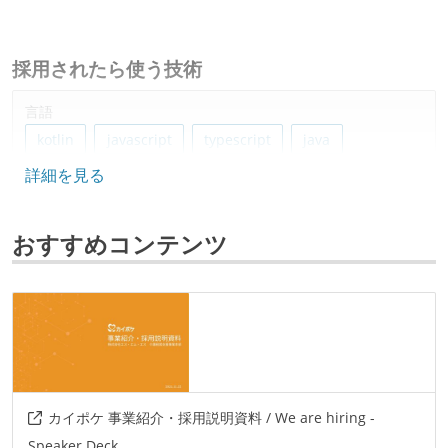
採用されたら使う技術
言語
kotlin
javascript
typescript
java
詳細を見る
フレームワーク
spring-boot
react
おすすめコンテンツ
プロジェクト管理
github
jira
情報共有ツール
slack
その他
カイポケ 事業紹介・採用説明資料 / We are hiring -
amazon-web-services
docker
ansible
Speaker Deck