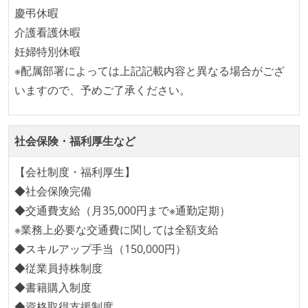
自動（＝システム化され、1コマンドで実行できる）
慶弔休暇
ビルド、自動デプロイ環境が整備されている
介護看護休暇
コードによるインフラ構成管理（Infrastructure as
妊婦特別休暇
Code）の環境が整備されている
※配属部署によっては上記記載内容と異なる場合がござ
いますので、予めご了承ください。
オープンな情報共有
KPI などチームの目標・実績値について、メンバーの
誰もがいつでも閲覧可能になっている
社会保険・福利厚生など
ドキュメントの整備やペアプロ、モブワークなど、ナ
【会社制度・福利厚生】
レッジの共有を積極的に行っている（属人性を減らす
◆社会保険完備
取り組みをしている）
◆交通費支給（月35,000円まで※通勤定期）
労働環境の自由度
※業務上必要な交通費に関しては全額支給
◆スキルアップ手当（150,000円）
フレックスタイム制または裁量労働制を採用している
◆従業員持株制度
メンバーの多様性
◆書籍購入制度
◆資格取得支援制度