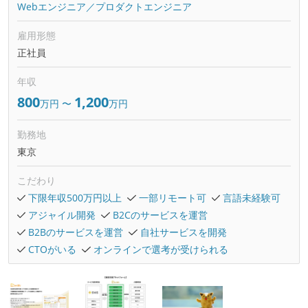
Webエンジニア／プロダクトエンジニア
雇用形態
正社員
年収
800
1,200
万円
〜
万円
勤務地
東京
こだわり
下限年収500万円以上
一部リモート可
言語未経験可
アジャイル開発
B2Cのサービスを運営
B2Bのサービスを運営
自社サービスを開発
CTOがいる
オンラインで選考が受けられる