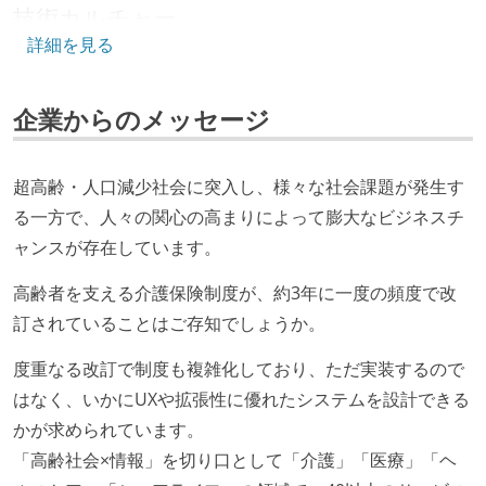
技術カルチャー
詳細を見る
CTO またはそれに準じる、技術やワークフローの標準
化を行う役割の人・部門が存在する
企業からのメッセージ
取締役（社内）または執行役員として、エンジニアリ
ング部門の人間が経営に参加している
経営トップがエンジニア出身、または現役のエンジニ
超高齢・人口減少社会に突入し、様々な社会課題が発生す
アである
る一方で、人々の関心の高まりによって膨大なビジネスチ
ャンスが存在しています。
開発メンバーの裁量
高齢者を支える介護保険制度が、約3年に一度の頻度で改
OS やエディタ、IDE といった個人の環境は、各自の責
訂されていることはご存知でしょうか。
任で好きなものを使うことができる
企画を決定する場に、実装を担当する開発メンバーが
度重なる改訂で制度も複雑化しており、ただ実装するので
参加している
はなく、いかにUXや拡張性に優れたシステムを設計できる
タスクの見積もりは、実装を担当するメンバーが中心
かが求められています。
となって行う
「高齢社会×情報」を切り口として「介護」「医療」「ヘ