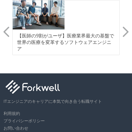
リー
【医師の9割がユーザ】医療業界最大の基盤で
【
来
世界の医療を変革するソフトウェアエンジニ
リ
0
ア
ITエンジニアのキャリアに本気で向き合う転職サイト
利用規約
プライバシーポリシー
お問い合わせ