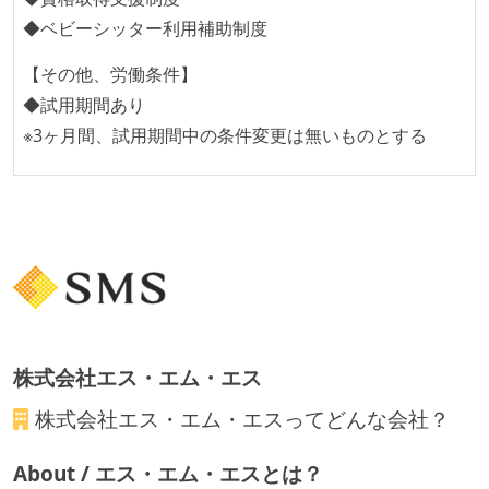
外国籍の開発メンバーがいる
◆ベビーシッター利用補助制度
待遇・福利厚生
【その他、労働条件】
ストックオプションまたは自社株購入支援制度がある
◆試用期間あり
職業安定法に対応する記載事項
※3ヶ月間、試用期間中の条件変更は無いものとする
受動喫煙防止措置：屋内禁煙
株式会社エス・エム・エス
株式会社エス・エム・エス
ってどんな会社？
About / エス・エム・エスとは？