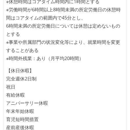
アジャイル実践状況
※休憩時間はコアタイム時間内に1時間とする
※労働時間が6時間以上8時間未満の所定労働日の休憩時
1ヶ月以下の短い期間でのイテレーション開発を実践
間はコアタイムの範囲内で45分とし、
している
6時間未満の所定労働日については休憩は定めないもの
デイリーでスタンドアップミーティング、またはそれ
とする
に準じるチーム内の打ち合わせを行っている
※事業や所属部門の状況変化等により、就業時間を変更
イテレーションの最後などに、定期的にチームでふり
することがある
かえりミーティングを行っている
※時間外残業：あり（月平均20時間）
タスク見積もりの単位には絶対量（人日など）ではな
く相対ポイントを用い、極力複数人の意見を調整する
【休日休暇】
形で行っている
完全週休2日制
継続的なデプロイ（デリバリー）を行っている
祝日
有給休暇
ワークフローの整備
アニバーサリー休暇
全てのコードをバージョン管理ツールで管理している
年末年始休暇
各メンバーが実装したコードのマージは Pull Request
育児短時間措置
ベースで行われる
産前産後休暇