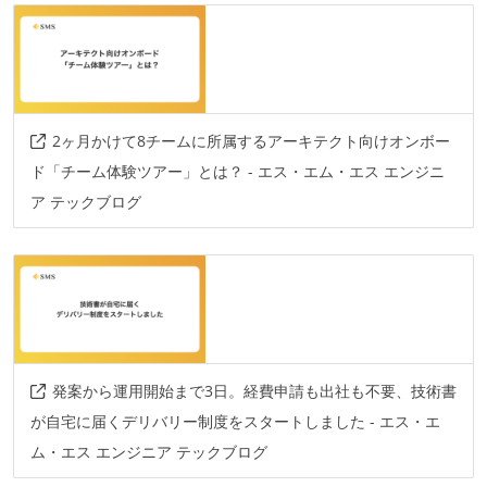
言語
java
kotlin
go
elixir
javascript
ruby
php
2ヶ月かけて8チームに所属するアーキテクト向けオンボー
フレームワーク
ド「チーム体験ツアー」とは？ - エス・エム・エス エンジニ
spring-boot
phoenix
react.js
laravel
ア テックブログ
プロジェクト管理
jira
その他
google-cloud-platform
発案から運用開始まで3日。経費申請も出社も不要、技術書
が自宅に届くデリバリー制度をスタートしました - エス・エ
ム・エス エンジニア テックブログ