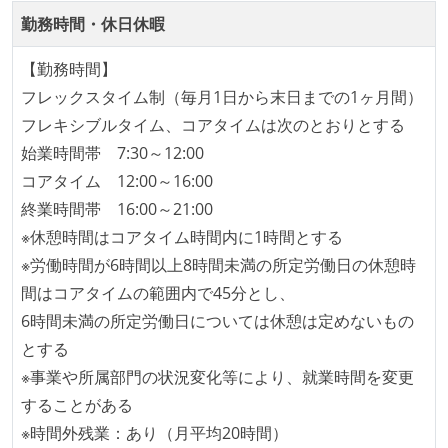
勤務時間・休日休暇
テストの実施度
【勤務時間】
ほとんどのプロダクトコードに単体テストを記述、実
フレックスタイム制（毎月1日から末日までの1ヶ月間）
施している
フレキシブルタイム、コアタイムは次のとおりとする
ほとんどの機能に受け入れテストを記述、実施してい
始業時間帯 7:30～12:00
る
コアタイム 12:00～16:00
機能の実装と同時にテストコードを記述している
終業時間帯 16:00～21:00
アジャイル実践状況
※休憩時間はコアタイム時間内に1時間とする
※労働時間が6時間以上8時間未満の所定労働日の休憩時
1ヶ月以下の短い期間でのイテレーション開発を実践
間はコアタイムの範囲内で45分とし、
している
6時間未満の所定労働日については休憩は定めないもの
デイリーでスタンドアップミーティング、またはそれ
とする
に準じるチーム内の打ち合わせを行っている
※事業や所属部門の状況変化等により、就業時間を変更
イテレーションの最後などに、定期的にチームでふり
することがある
かえりミーティングを行っている
※時間外残業：あり（月平均20時間）
タスク見積もりの単位には絶対量（人日など）ではな