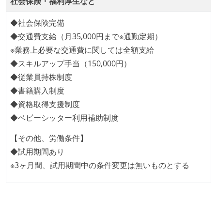
社会保険・福利厚生など
ドキュメントの整備やペアプロ、モブワークなど、ナ
レッジの共有を積極的に行っている（属人性を減らす
◆社会保険完備
取り組みをしている）
◆交通費支給（月35,000円まで※通勤定期）
※業務上必要な交通費に関しては全額支給
労働環境の自由度
◆スキルアップ手当（150,000円）
フレックスタイム制または裁量労働制を採用している
◆従業員持株制度
◆書籍購入制度
メンバーの多様性
◆資格取得支援制度
外国籍の開発メンバーがいる
◆ベビーシッター利用補助制度
待遇・福利厚生
【その他、労働条件】
◆試用期間あり
ストックオプションまたは自社株購入支援制度がある
※3ヶ月間、試用期間中の条件変更は無いものとする
職業安定法に対応する記載事項
受動喫煙防止措置：屋内禁煙