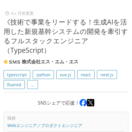
4ヶ月前更新
《技術で事業をリードする！生成AIを活
用した新規基幹システムの開発を牽引す
るフルスタックエンジニア
（TypeScript）
株式会社エス・エム・エス
typescript
python
vue.js
react
next.js
fluentd
...
SNSシェアで応援！
職種
Webエンジニア／プロダクトエンジニア