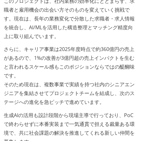
このプロジェクトは、社内業務の効率化にとどまらず、求
職者と雇用機会の出会い方そのものを変えていく挑戦で
す。現在は、長年の業務変化で分散した求職者・求人情報
を統合し、AI/MLを活用した構造整理とマッチング精度向
上に取り組んでいます。
さらに、キャリア事業は2025年度時点で約360億円の売上
があるので、1%の改善が3億円超の売上インパクトを生む
と言われるスケール感もこのポジションならではの醍醐味
です。
そのため現在は、複数事業で実績を持つ社内のシニアエン
ジニアを集結させてプロジェクトチームを結成し、次のス
テージへの進化を急ピッチで進めています。
生成AIの活用も設計段階から現場主導で行っており、PoC
で終わらせずに本番実装まで一気通貫で担える裁量ある環
境で、共に社会課題の解決を推進してくれる新しい仲間を