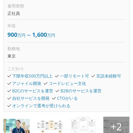
雇用形態
正社員
年収
900
1,600
万円
〜
万円
勤務地
東京
こだわり
下限年収500万円以上
一部リモート可
言語未経験可
アジャイル開発
コードレビュー文化
B2Cのサービスを運営
B2Bのサービスを運営
自社サービスを開発
CTOがいる
オンラインで選考が受けられる