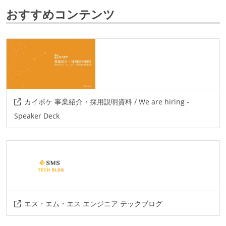
おすすめコンテンツ
データベース
fluentd
プロジェクト管理
github
情報共有ツール
カイポケ 事業紹介・採用説明資料 / We are hiring -
slack
Speaker Deck
その他
amazon-web-services
heroku
docker
ansible
newrelic
mackerel
circleci
esa.io
エス・エム・エス エンジニア テックブログ
その他、現場で使われている技術