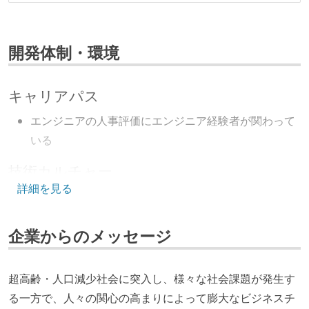
開発体制・環境
キャリアパス
エンジニアの人事評価にエンジニア経験者が関わって
いる
技術カルチャー
詳細を見る
CTO またはそれに準じる、技術やワークフローの標準
化を行う役割の人・部門が存在する
企業からのメッセージ
取締役（社内）または執行役員として、エンジニアリ
ング部門の人間が経営に参加している
経営トップがエンジニア出身、または現役のエンジニ
超高齢・人口減少社会に突入し、様々な社会課題が発生す
アである
る一方で、人々の関心の高まりによって膨大なビジネスチ