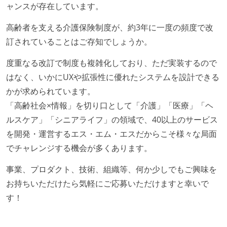
ャンスが存在しています。
開発メンバーの裁量
高齢者を支える介護保険制度が、約3年に一度の頻度で改
OS やエディタ、IDE といった個人の環境は、各自の責
訂されていることはご存知でしょうか。
任で好きなものを使うことができる
企画を決定する場に、実装を担当する開発メンバーが
度重なる改訂で制度も複雑化しており、ただ実装するので
参加している
はなく、いかにUXや拡張性に優れたシステムを設計できる
タスクの見積もりは、実装を担当するメンバーが中心
かが求められています。
となって行う
「高齢社会×情報」を切り口として「介護」「医療」「ヘ
ルスケア」「シニアライフ」の領域で、40以上のサービス
コード品質向上のための取り組み
を開発・運営するエス・エム・エスだからこそ様々な局面
「リファクタリングは随時行われるべき」という価値
でチャレンジする機会が多くあります。
観をメンバー全員が共有しており、日常的に実施して
事業、プロダクト、技術、組織等、何か少しでもご興味を
いる
お持ちいただけたら気軽にご応募いただけますと幸いで
何らかのコーディング規約をチーム全体で遵守するよ
す！
うにしている
提出されたコードには自動的にリグレッションテスト
が実行される環境が構築されている