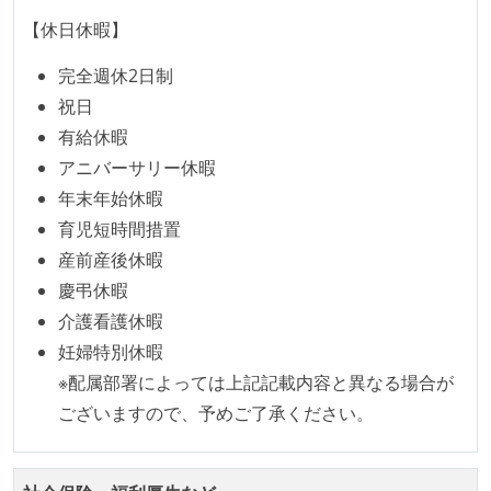
く相対ポイントを用い、極力複数人の意見を調整する
【休日休暇】
形で行っている
完全週休2日制
継続的なデプロイ（デリバリー）を行っている
祝日
ワークフローの整備
有給休暇
アニバーサリー休暇
全てのコードをバージョン管理ツールで管理している
年末年始休暇
各メンバーが実装したコードのマージは Pull Request
育児短時間措置
ベースで行われる
産前産後休暇
自動（＝システム化され、1コマンドで実行できる）
慶弔休暇
ビルド、自動デプロイ環境が整備されている
介護看護休暇
コードによるインフラ構成管理（Infrastructure as
妊婦特別休暇
Code）の環境が整備されている
※配属部署によっては上記記載内容と異なる場合が
オープンな情報共有
ございますので、予めご了承ください。
KPI などチームの目標・実績値について、メンバーの
誰もがいつでも閲覧可能になっている