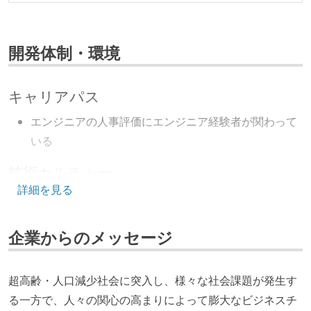
開発体制・環境
キャリアパス
エンジニアの人事評価にエンジニア経験者が関わって
いる
技術カルチャー
詳細を見る
CTO またはそれに準じる、技術やワークフローの標準
化を行う役割の人・部門が存在する
企業からのメッセージ
取締役（社内）または執行役員として、エンジニアリ
ング部門の人間が経営に参加している
経営トップがエンジニア出身、または現役のエンジニ
超高齢・人口減少社会に突入し、様々な社会課題が発生す
アである
る一方で、人々の関心の高まりによって膨大なビジネスチ