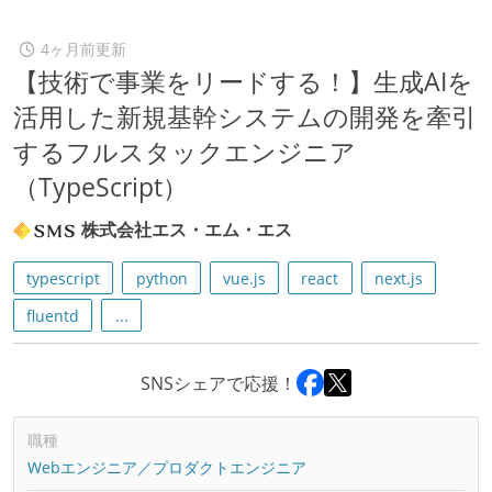
4ヶ月前更新
【技術で事業をリードする！】生成AIを
活用した新規基幹システムの開発を牽引
するフルスタックエンジニア
（TypeScript）
株式会社エス・エム・エス
typescript
python
vue.js
react
next.js
fluentd
...
SNSシェアで応援！
職種
Webエンジニア／プロダクトエンジニア