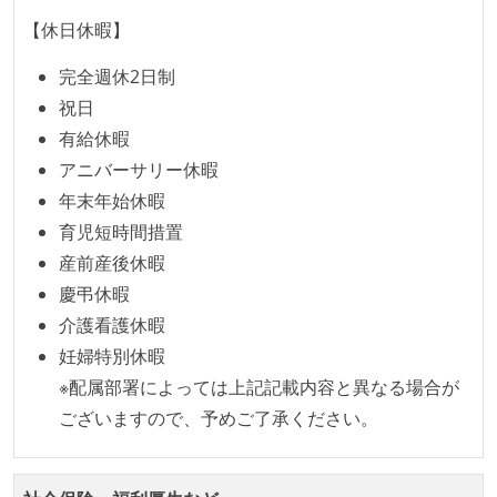
く相対ポイントを用い、極力複数人の意見を調整する
【休日休暇】
形で行っている
完全週休2日制
継続的なデプロイ（デリバリー）を行っている
祝日
ワークフローの整備
有給休暇
アニバーサリー休暇
全てのコードをバージョン管理ツールで管理している
年末年始休暇
各メンバーが実装したコードのマージは Pull Request
育児短時間措置
ベースで行われる
産前産後休暇
自動（＝システム化され、1コマンドで実行できる）
慶弔休暇
ビルド、自動デプロイ環境が整備されている
介護看護休暇
コードによるインフラ構成管理（Infrastructure as
妊婦特別休暇
Code）の環境が整備されている
※配属部署によっては上記記載内容と異なる場合が
オープンな情報共有
ございますので、予めご了承ください。
KPI などチームの目標・実績値について、メンバーの
誰もがいつでも閲覧可能になっている