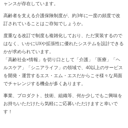
ャンスが存在しています。
開発メンバーの裁量
高齢者を支える介護保険制度が、約3年に一度の頻度で改
OS やエディタ、IDE といった個人の環境は、各自の責
訂されていることはご存知でしょうか。
任で好きなものを使うことができる
企画を決定する場に、実装を担当する開発メンバーが
度重なる改訂で制度も複雑化しており、ただ実装するので
参加している
はなく、いかにUXや拡張性に優れたシステムを設計できる
タスクの見積もりは、実装を担当するメンバーが中心
かが求められています。
となって行う
「高齢社会×情報」を切り口として「介護」「医療」「ヘ
ルスケア」「シニアライフ」の領域で、40以上のサービス
コード品質向上のための取り組み
を開発・運営するエス・エム・エスだからこそ様々な局面
「リファクタリングは随時行われるべき」という価値
でチャレンジする機会が多くあります。
観をメンバー全員が共有しており、日常的に実施して
事業、プロダクト、技術、組織等、何か少しでもご興味を
いる
お持ちいただけたら気軽にご応募いただけますと幸いで
何らかのコーディング規約をチーム全体で遵守するよ
す！
うにしている
提出されたコードには自動的にリグレッションテスト
が実行される環境が構築されている