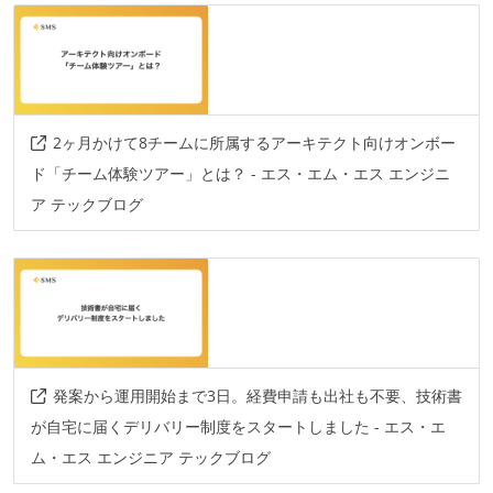
言語
java
kotlin
go
elixir
javascript
ruby
php
2ヶ月かけて8チームに所属するアーキテクト向けオンボー
フレームワーク
ド「チーム体験ツアー」とは？ - エス・エム・エス エンジニ
spring-boot
phoenix
react.js
laravel
ア テックブログ
プロジェクト管理
jira
その他
google-cloud-platform
発案から運用開始まで3日。経費申請も出社も不要、技術書
が自宅に届くデリバリー制度をスタートしました - エス・エ
ム・エス エンジニア テックブログ