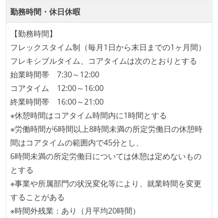
勤務時間・休日休暇
テストの実施度
【勤務時間】
ほとんどのプロダクトコードに単体テストを記述、実
フレックスタイム制（毎月1日から末日までの1ヶ月間）
施している
フレキシブルタイム、コアタイムは次のとおりとする
ほとんどの機能に受け入れテストを記述、実施してい
始業時間帯 7:30～12:00
る
コアタイム 12:00～16:00
機能の実装と同時にテストコードを記述している
終業時間帯 16:00～21:00
アジャイル実践状況
※休憩時間はコアタイム時間内に1時間とする
※労働時間が6時間以上8時間未満の所定労働日の休憩時
1ヶ月以下の短い期間でのイテレーション開発を実践
間はコアタイムの範囲内で45分とし、
している
6時間未満の所定労働日については休憩は定めないもの
デイリーでスタンドアップミーティング、またはそれ
とする
に準じるチーム内の打ち合わせを行っている
※事業や所属部門の状況変化等により、就業時間を変更
イテレーションの最後などに、定期的にチームでふり
することがある
かえりミーティングを行っている
※時間外残業：あり（月平均20時間）
タスク見積もりの単位には絶対量（人日など）ではな