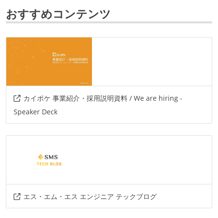
おすすめコンテンツ
データベース
fluentd
プロジェクト管理
github
情報共有ツール
カイポケ 事業紹介・採用説明資料 / We are hiring -
slack
Speaker Deck
その他
amazon-web-services
heroku
docker
ansible
newrelic
mackerel
circleci
esa.io
エス・エム・エス エンジニア テックブログ
その他、現場で使われている技術