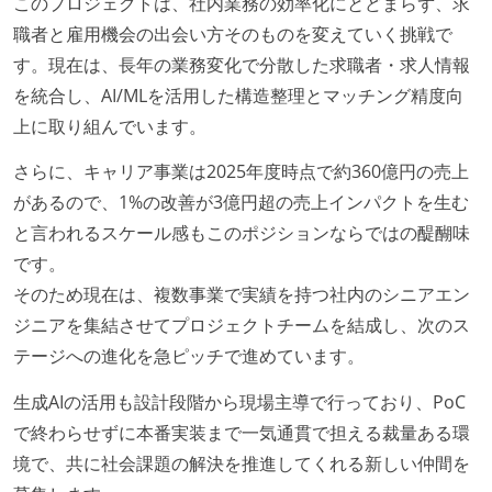
このプロジェクトは、社内業務の効率化にとどまらず、求
職者と雇用機会の出会い方そのものを変えていく挑戦で
す。現在は、長年の業務変化で分散した求職者・求人情報
を統合し、AI/MLを活用した構造整理とマッチング精度向
上に取り組んでいます。
さらに、キャリア事業は2025年度時点で約360億円の売上
があるので、1%の改善が3億円超の売上インパクトを生む
と言われるスケール感もこのポジションならではの醍醐味
です。
そのため現在は、複数事業で実績を持つ社内のシニアエン
ジニアを集結させてプロジェクトチームを結成し、次のス
テージへの進化を急ピッチで進めています。
生成AIの活用も設計段階から現場主導で行っており、PoC
で終わらせずに本番実装まで一気通貫で担える裁量ある環
境で、共に社会課題の解決を推進してくれる新しい仲間を