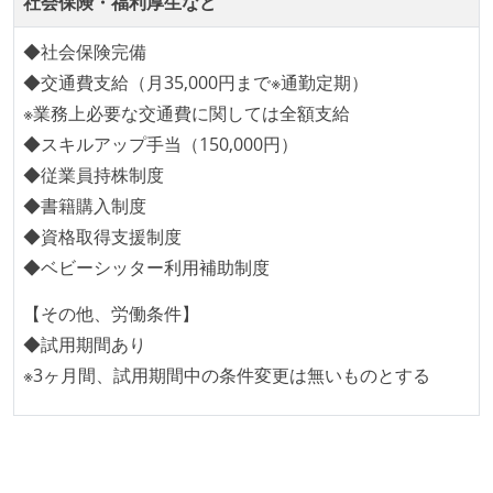
社会保険・福利厚生など
ドキュメントの整備やペアプロ、モブワークなど、ナ
レッジの共有を積極的に行っている（属人性を減らす
◆社会保険完備
取り組みをしている）
◆交通費支給（月35,000円まで※通勤定期）
※業務上必要な交通費に関しては全額支給
労働環境の自由度
◆スキルアップ手当（150,000円）
フレックスタイム制または裁量労働制を採用している
◆従業員持株制度
◆書籍購入制度
メンバーの多様性
◆資格取得支援制度
外国籍の開発メンバーがいる
◆ベビーシッター利用補助制度
待遇・福利厚生
【その他、労働条件】
◆試用期間あり
ストックオプションまたは自社株購入支援制度がある
※3ヶ月間、試用期間中の条件変更は無いものとする
職業安定法に対応する記載事項
受動喫煙防止措置：屋内禁煙