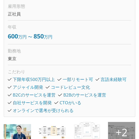
雇用形態
正社員
年収
600
850
万円
〜
万円
勤務地
東京
こだわり
下限年収500万円以上
一部リモート可
言語未経験可
アジャイル開発
コードレビュー文化
B2Cのサービスを運営
B2Bのサービスを運営
自社サービスを開発
CTOがいる
オンラインで選考が受けられる