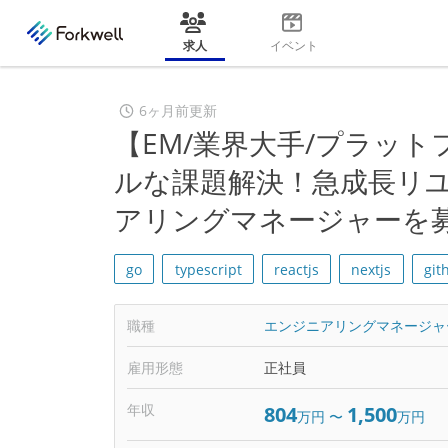
求人
イベント
6ヶ月前更新
【EM/業界大手/プラッ
ルな課題解決！急成長リ
アリングマネージャーを
go
typescript
reactjs
nextjs
git
職種
エンジニアリングマネージャ
雇用形態
正社員
年収
804
1,500
万円
〜
万円