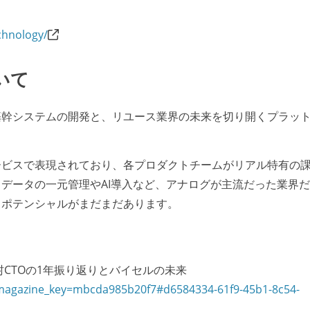
chnology/
いて
基幹システムの開発と、リユース業界の未来を切り開くプラッ
ービスで表現されており、各プロダクトチームがリアル特有の
データの一元管理やAI導入など、アナログが主流だった業界
るポテンシャルがまだまだあります。
CTOの1年振り返りとバイセルの未来
?magazine_key=mbcda985b20f7#d6584334-61f9-45b1-8c54-