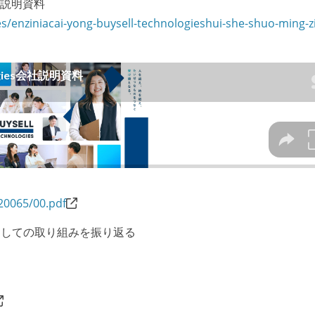
会社説明資料
s/enziniacai-yong-buysell-technologieshui-she-shuo-ming-zi
720065/00.pdf
としての取り組みを振り返る