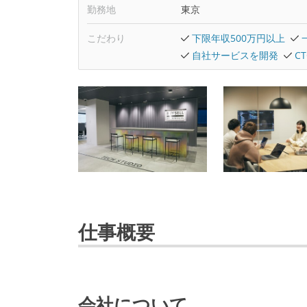
勤務地
東京
こだわり
下限年収500万円以上
自社サービスを開発
C
仕事概要
会社について