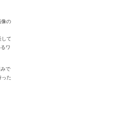
画像の
長して
めるワ
積みで
持った