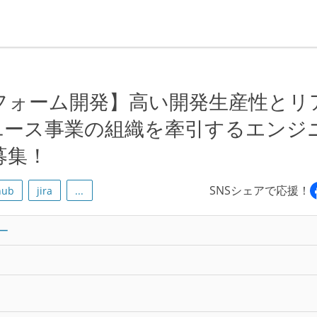
トフォーム開発】高い開発生産性とリ
ユース事業の組織を牽引するエンジ
募集！
SNSシェアで応援！
hub
jira
...
ー