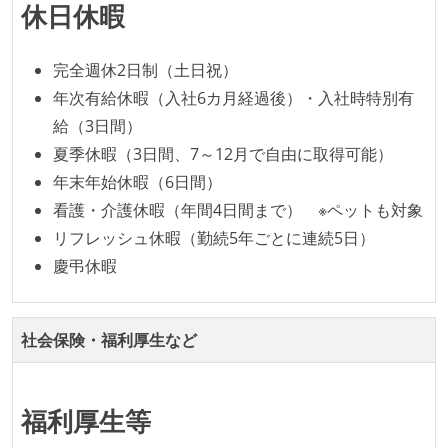
休日休暇
オープンな情報共有
完全週休2日制（土日祝）
KPI などチームの目標・実績値について、メンバーの
年次有給休暇（入社6カ月経過後）・入社時特別有
誰もがいつでも閲覧可能になっている
給（3日間）
労働環境の自由度
夏季休暇（3日間、7～12月で自由に取得可能）
年末年始休暇（6日間）
フレックスタイム制または裁量労働制を採用している
看護・介護休暇（年間4日間まで） ※ペットも対象
メンバーの多様性
リフレッシュ休暇（勤続5年ごとに連続5日）
外国籍の開発メンバーがいる
慶弔休暇
待遇・福利厚生
社会保険・福利厚生など
入社時には、各自希望のスペックの PC やディスプレ
イが支給される
ストックオプションまたは自社株購入支援制度がある
福利厚生等
職業安定法に対応する記載事項