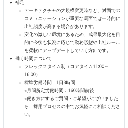
補足
に準じるチーム内の打ち合わせを行っている
アーキテクチャの大規模変更時など、対面での
イテレーションの最後などに、定期的にチームでふり
コミュニケーションが重要な局面では一時的に
かえりミーティングを行っている
出社頻度が高まる場合があります。
タスク見積もりの単位には絶対量（人日など）ではな
変化の激しい環境にあるため、成果最大化を目
く相対ポイントを用い、極力複数人の意見を調整する
的に今後も状況に応じて勤務形態や出社ルール
形で行っている
を柔軟にアップデートしていく方針です。
継続的なデプロイ（デリバリー）を行っている
働く時間について
フレックスタイム制（コアタイム11:00～
ワークフローの整備
16:00）
全てのコードをバージョン管理ツールで管理している
標準労働時間：1日8時間
各メンバーが実装したコードのマージは Pull Request
※月間所定労働時間：160時間前後
ベースで行われる
※働き方にするご質問・ご希望がございました
自動（＝システム化され、1コマンドで実行できる）
ら、採用プロセスの中でお気軽にご相談くださ
ビルド、自動デプロイ環境が整備されている
い。
コードによるインフラ構成管理（Infrastructure as
Code）の環境が整備されている