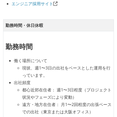
ながら、納期または盛り込む機能を柔軟に調整する形
エンジニア採用サイト
で行う
コード品質向上のための取り組み
勤務時間・休日休暇
本番にデプロイされるコードには、全てコードレビュ
ーまたはペアプログラミングを実施している
「リファクタリングは随時行われるべき」という価値
勤務時間
観をメンバー全員が共有しており、日常的に実施して
いる
働く場所について
現状、週1〜3日の出社をベースとした運用を行
テストの実施度
っています。
機能の実装と同時にテストコードを記述している
出社頻度
都心近郊在住者： 週1〜3日程度（プロジェクト
アジャイル実践状況
状況やフェーズにより変動）
1ヶ月以下の短い期間でのイテレーション開発を実践
遠方・地方在住者： 月1〜2回程度の出張ベース
している
での出社（東京または大阪オフィス）
デイリーでスタンドアップミーティング、またはそれ