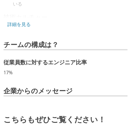
いる
技術カルチャー
詳細を見る
CTO またはそれに準じる、技術やワークフローの標準
化を行う役割の人・部門が存在する
チームの構成は？
取締役（社内）または執行役員として、エンジニアリ
ング部門の人間が経営に参加している
従業員数に対するエンジニア比率
開発メンバーの裁量
17%
OS やエディタ、IDE といった個人の環境は、各自の責
任で好きなものを使うことができる
企業からのメッセージ
企画を決定する場に、実装を担当する開発メンバーが
参加している
タスクの見積もりは、実装を担当するメンバーが中心
となって行う
こちらもぜひご覧ください！
全体のスケジュール管理は、途中の成果を随時確認し