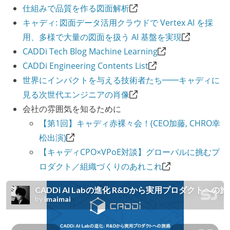
仕組みで品質を作る図面解析
キャディ: 図面データ活用クラウドで Vertex AI を採
用、多様で大量の図面を扱う AI 基盤を実現
CADDi Tech Blog Machine Learning
CADDi Engineering Contents List
世界にインパクトを与える技術者たち━━キャディに
見る次世代エンジニアの肖像
会社の雰囲気を知るために
【第1回】キャディ赤裸々会！(CEO加藤, CHRO幸
松出演)
【キャディCPO×VPoE対談】グローバルに挑むプ
ロダクト／組織づくりのあれこれ