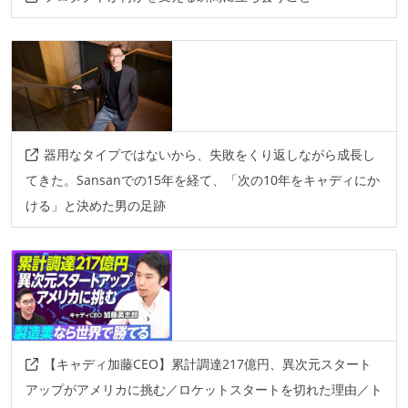
kubernetes
gke
firestore
rest
sentry
datadog
auth0
tensorflow
pytorch
scikit-learn
器用なタイプではないから、失敗をくり返しながら成長し
てきた。Sansanでの15年を経て、「次の10年をキャディにか
ける」と決めた男の足跡
【キャディ加藤CEO】累計調達217億円、異次元スタート
アップがアメリカに挑む／ロケットスタートを切れた理由／ト