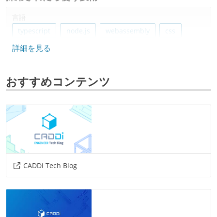
言語
typescript
node.js
webassembly
css
詳細を見る
html
フレームワーク
おすすめコンテンツ
react
next.js
ソースコード管理
git
プロジェクト管理
github
jira
CADDi Tech Blog
情報共有ツール
slack