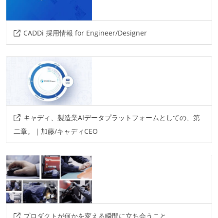
その他
graphql
apollo
styled-components
webgl
styled-component
react-hooks
gcp
grpc
CADDi 採用情報 for Engineer/Designer
circleci
figma
storybook
その他、現場で使われている技術
言語
rust
kotlin
キャディ、製造業AIデータプラットフォームとしての、第
二章。｜加藤/キャディCEO
フレームワーク
redux
データベース
postgresql
google-bigquery
その他
プロダクトが何かを変える瞬間に立ち会うこと