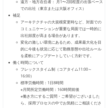
遠方・地方在住者： 月1〜2回程度の出張ベース
かえりミーティングを行っている
での出社（東京または大阪オフィス）
タスク見積もりの単位には絶対量（人日など）ではな
補足
く相対ポイントを用い、極力複数人の意見を調整する
アーキテクチャの大規模変更時など、対面での
形で行っている
コミュニケーションが重要な局面では一時的に
継続的なデプロイ（デリバリー）を行っている
出社頻度が高まる場合があります。
変化の激しい環境にあるため、成果最大化を目
ワークフローの整備
的に今後も状況に応じて勤務形態や出社ルール
全てのコードをバージョン管理ツールで管理している
を柔軟にアップデートしていく方針です。
各メンバーが実装したコードのマージは Pull Request
働く時間について
ベースで行われる
フレックスタイム制（コアタイム11:00～
自動（＝システム化され、1コマンドで実行できる）
16:00）
ビルド、自動デプロイ環境が整備されている
標準労働時間：1日8時間
コードによるインフラ構成管理（Infrastructure as
※月間所定労働時間：160時間前後
Code）の環境が整備されている
※働き方にするご質問・ご希望がございました
オープンな情報共有
ら、採用プロセスの中でお気軽にご相談くださ