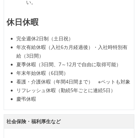
い。
KPI などチームの目標・実績値について、メンバーの
誰もがいつでも閲覧可能になっている
休日休暇
ドキュメントの整備やペアプロ、モブワークなど、ナ
レッジの共有を積極的に行っている（属人性を減らす
完全週休2日制（土日祝）
取り組みをしている）
年次有給休暇（入社6カ月経過後）・入社時特別有
労働環境の自由度
給（3日間）
夏季休暇（3日間、7～12月で自由に取得可能）
フレックスタイム制または裁量労働制を採用している
年末年始休暇（6日間）
メンバーの多様性
看護・介護休暇（年間4日間まで） ※ペットも対象
外国籍の開発メンバーがいる
リフレッシュ休暇（勤続5年ごとに連続5日）
慶弔休暇
待遇・福利厚生
ストックオプションまたは自社株購入支援制度がある
社会保険・福利厚生など
職業安定法に対応する記載事項