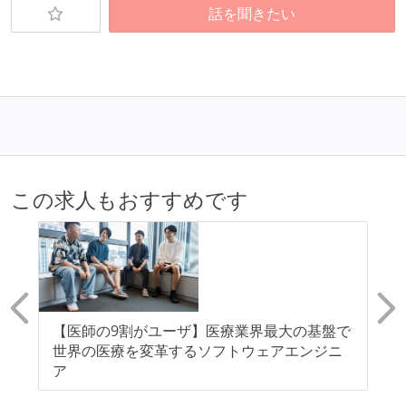
話を聞きたい
この求人もおすすめです
より
【医師の9割がユーザ】医療業界最大の基盤で
【
世界の医療を変革するソフトウェアエンジニ
リ
ア