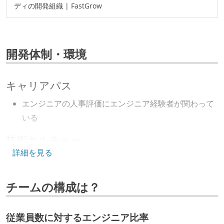
ディの開発組織 | FastGrow
開発体制・環境
キャリアパス
エンジニアの人事評価にエンジニア経験者が関わって
いる
技術カルチャー
詳細を見る
CTO またはそれに準じる、技術やワークフローの標準
化を行う役割の人・部門が存在する
チームの構成は？
取締役（社内）または執行役員として、エンジニアリ
ング部門の人間が経営に参加している
経営トップがエンジニア出身、または現役のエンジニ
従業員数に対するエンジニア比率