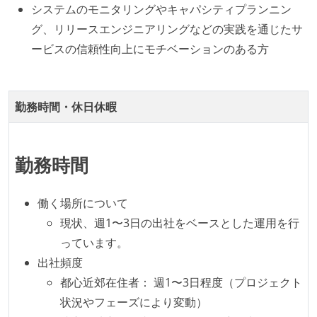
「リファクタリングは随時行われるべき」という価値
システムのモニタリングやキャパシティプランニン
観をメンバー全員が共有しており、日常的に実施して
グ、リリースエンジニアリングなどの実践を通じたサ
いる
ービスの信頼性向上にモチベーションのある方
テストの実施度
ほとんどのプロダクトコードに単体テストを記述、実
勤務時間・休日休暇
施している
機能の実装と同時にテストコードを記述している
想定される複数環境での品質チェックを義務づけてい
勤務時間
る
働く場所について
アジャイル実践状況
現状、週1〜3日の出社をベースとした運用を行
1ヶ月以下の短い期間でのイテレーション開発を実践
っています。
している
出社頻度
デイリーでスタンドアップミーティング、またはそれ
都心近郊在住者： 週1〜3日程度（プロジェクト
に準じるチーム内の打ち合わせを行っている
状況やフェーズにより変動）
イテレーションの最後などに、定期的にチームでふり