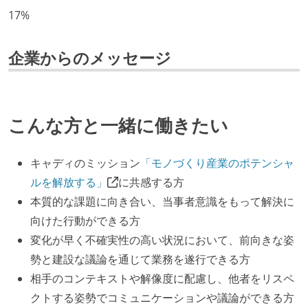
アである
17%
開発メンバーの裁量
企業からのメッセージ
OS やエディタ、IDE といった個人の環境は、各自の責
任で好きなものを使うことができる
企画を決定する場に、実装を担当する開発メンバーが
参加している
こんな方と一緒に働きたい
タスクの見積もりは、実装を担当するメンバーが中心
となって行う
キャディのミッション
「モノづくり産業のポテンシャ
全体のスケジュール管理は、途中の成果を随時確認し
ルを解放する」
に共感する方
ながら、納期または盛り込む機能を柔軟に調整する形
本質的な課題に向き合い、当事者意識をもって解決に
で行う
向けた行動ができる方
変化が早く不確実性の高い状況において、前向きな姿
コード品質向上のための取り組み
勢と建設な議論を通じて業務を遂行できる方
本番にデプロイされるコードには、全てコードレビュ
相手のコンテキストや解像度に配慮し、他者をリスペ
ーまたはペアプログラミングを実施している
クトする姿勢でコミュニケーションや議論ができる方