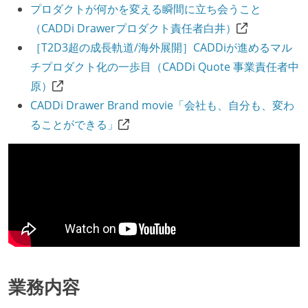
プロダクトが何かを変える瞬間に立ち会うこと
（CADDi Drawerプロダクト責任者白井）
［T2D3超の成長軌道/海外展開］CADDiが進めるマル
チプロダクト化の一歩目（CADDi Quote 事業責任者中
原）
CADDi Drawer Brand movie「会社も、自分も、変わ
ることができる」
業務内容