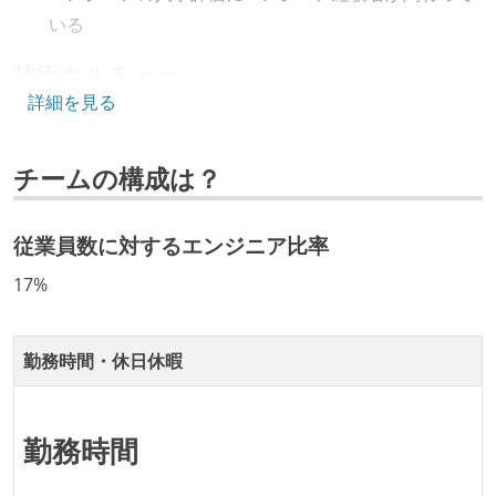
いる
技術カルチャー
詳細を見る
CTO またはそれに準じる、技術やワークフローの標準
化を行う役割の人・部門が存在する
チームの構成は？
開発メンバーの裁量
OS やエディタ、IDE といった個人の環境は、各自の責
従業員数に対するエンジニア比率
任で好きなものを使うことができる
17%
企画を決定する場に、実装を担当する開発メンバーが
参加している
タスクの見積もりは、実装を担当するメンバーが中心
勤務時間・休日休暇
となって行う
全体のスケジュール管理は、途中の成果を随時確認し
勤務時間
ながら、納期または盛り込む機能を柔軟に調整する形
で行う