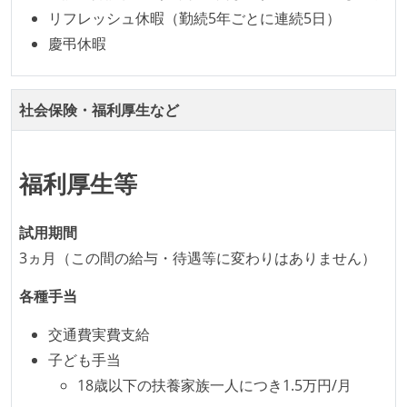
リフレッシュ休暇（勤続5年ごとに連続5日）
KPI などチームの目標・実績値について、メンバーの
慶弔休暇
誰もがいつでも閲覧可能になっている
労働環境の自由度
社会保険・福利厚生など
フレックスタイム制または裁量労働制を採用している
メンバーの多様性
福利厚生等
外国籍の開発メンバーがいる
試用期間
待遇・福利厚生
3ヵ月（この間の給与・待遇等に変わりはありません）
入社時には、各自希望のスペックの PC やディスプレ
各種手当
イが支給される
ストックオプションまたは自社株購入支援制度がある
交通費実費支給
子ども手当
職業安定法に対応する記載事項
18歳以下の扶養家族一人につき1.5万円/月
受動喫煙防止措置：屋内禁煙