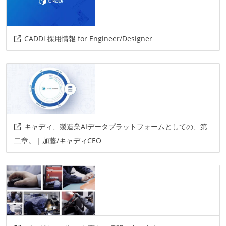
miro
auth0
circleci
grpc
figma
sentry
datadog
storybook
discord
rest
graphql
firestore
gke
gcp
CADDi 採用情報 for Engineer/Designer
exposed
micronaut
diesel
tonic
tokio
webgl
styled-components
apollo
キャディ、製造業AIデータプラットフォームとしての、第
二章。｜加藤/キャディCEO