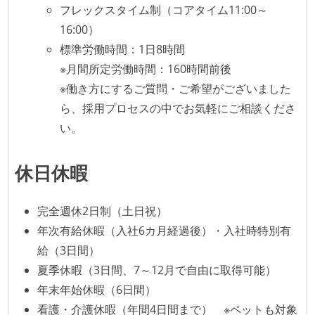
イテレーションの最後などに、定期的にチームでふり
フレックスタイム制（コアタイム11:00～
かえりミーティングを行っている
16:00）
タスク見積もりの単位には絶対量（人日など）ではな
標準労働時間：1日8時間
く相対ポイントを用い、極力複数人の意見を調整する
※月間所定労働時間：160時間前後
形で行っている
※働き方にするご質問・ご希望がございました
継続的なデプロイ（デリバリー）を行っている
ら、採用プロセスの中でお気軽にご相談くださ
い。
ワークフローの整備
全てのコードをバージョン管理ツールで管理している
休日休暇
各メンバーが実装したコードのマージは Pull Request
ベースで行われる
完全週休2日制（土日祝）
自動（＝システム化され、1コマンドで実行できる）
年次有給休暇（入社6カ月経過後）・入社時特別有
ビルド、自動デプロイ環境が整備されている
給（3日間）
コードによるインフラ構成管理（Infrastructure as
夏季休暇（3日間、7～12月で自由に取得可能）
Code）の環境が整備されている
年末年始休暇（6日間）
オープンな情報共有
看護・介護休暇（年間4日間まで） ※ペットも対象