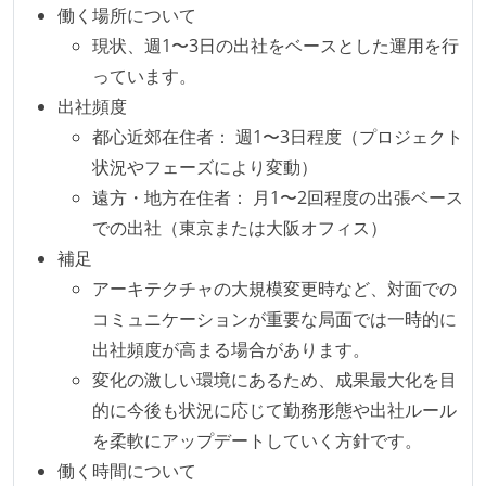
働く場所について
コード品質向上のための取り組み
現状、週1〜3日の出社をベースとした運用を行
本番にデプロイされるコードには、全てコードレビュ
っています。
ーまたはペアプログラミングを実施している
出社頻度
「リファクタリングは随時行われるべき」という価値
都心近郊在住者： 週1〜3日程度（プロジェクト
観をメンバー全員が共有しており、日常的に実施して
状況やフェーズにより変動）
いる
遠方・地方在住者： 月1〜2回程度の出張ベース
での出社（東京または大阪オフィス）
テストの実施度
補足
機能の実装と同時にテストコードを記述している
アーキテクチャの大規模変更時など、対面での
コミュニケーションが重要な局面では一時的に
アジャイル実践状況
出社頻度が高まる場合があります。
1ヶ月以下の短い期間でのイテレーション開発を実践
変化の激しい環境にあるため、成果最大化を目
している
的に今後も状況に応じて勤務形態や出社ルール
デイリーでスタンドアップミーティング、またはそれ
を柔軟にアップデートしていく方針です。
に準じるチーム内の打ち合わせを行っている
働く時間について