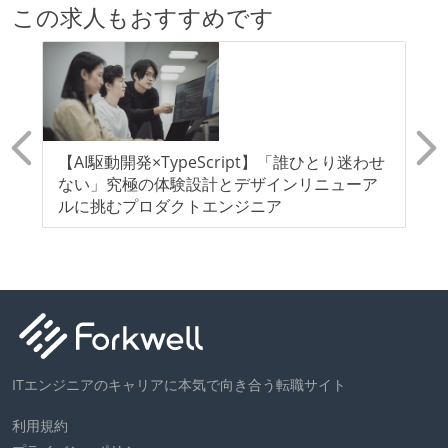
この求人もおすすめです
ッ
【AI駆動開発×TypeScript】「誰ひとり迷わせ
【
を目
ない」究極の体験設計とデザインリニューア
ク
ルに挑むプロダクトエンジニア
を
を
ITエンジニアのキャリアに本気で向き合う転職サイト
利用規約