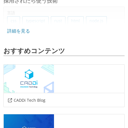
採用されたら使う技術
言語
css
typescript
rust
html
node.js
詳細を見る
フレームワーク
nestjs
express
next.js
react
おすすめコンテンツ
データベース
postgresql
プロジェクト管理
jira
github
情報共有ツール
CADDi Tech Blog
slack
その他