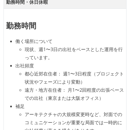
タスクの見積もりは、実装を担当するメンバーが中心
勤務時間・休日休暇
となって行う
全体のスケジュール管理は、途中の成果を随時確認し
勤務時間
ながら、納期または盛り込む機能を柔軟に調整する形
で行う
働く場所について
コード品質向上のための取り組み
現状、週1〜3日の出社をベースとした運用を行
本番にデプロイされるコードには、全てコードレビュ
っています。
ーまたはペアプログラミングを実施している
出社頻度
「リファクタリングは随時行われるべき」という価値
都心近郊在住者： 週1〜3日程度（プロジェクト
観をメンバー全員が共有しており、日常的に実施して
状況やフェーズにより変動）
いる
遠方・地方在住者： 月1〜2回程度の出張ベース
での出社（東京または大阪オフィス）
テストの実施度
補足
機能の実装と同時にテストコードを記述している
アーキテクチャの大規模変更時など、対面での
コミュニケーションが重要な局面では一時的に
アジャイル実践状況