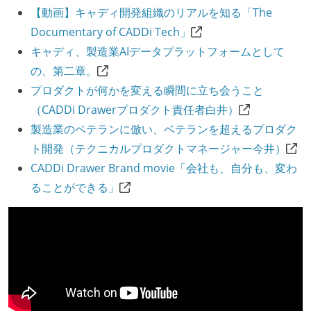
【動画】キャディ開発組織のリアルを知る「The
Documentary of CADDi Tech」
キャディ、製造業AIデータプラットフォームとして
の、第二章。
プロダクトが何かを変える瞬間に立ち会うこと
（CADDi Drawerプロダクト責任者白井）
製造業のベテランに倣い、ベテランを超えるプロダク
ト開発（テクニカルプロダクトマネージャー今井）
CADDi Drawer Brand movie「会社も、自分も、変わ
ることができる」