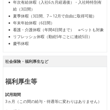
年次有給休暇（入社6カ月経過後）・入社時特別有
ビルド、自動デプロイ環境が整備されている
給（3日間）
コードによるインフラ構成管理（Infrastructure as
夏季休暇（3日間、7～12月で自由に取得可能）
Code）の環境が整備されている
年末年始休暇（6日間）
オープンな情報共有
看護・介護休暇（年間4日間まで） ※ペットも対象
リフレッシュ休暇（勤続5年ごとに連続5日）
KPI などチームの目標・実績値について、メンバーの
慶弔休暇
誰もがいつでも閲覧可能になっている
労働環境の自由度
社会保険・福利厚生など
フレックスタイム制または裁量労働制を採用している
メンバーの多様性
福利厚生等
外国籍の開発メンバーがいる
試用期間
待遇・福利厚生
3ヵ月（この間の給与・待遇等に変わりはありません）
入社時には、各自希望のスペックの PC やディスプレ