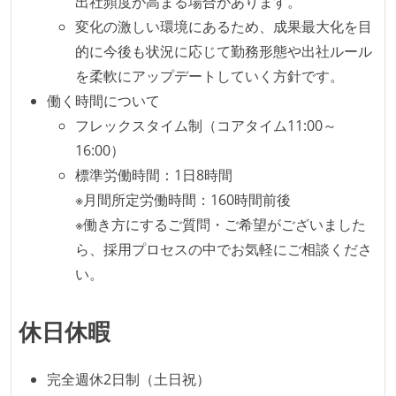
出社頻度が高まる場合があります。
1ヶ月以下の短い期間でのイテレーション開発を実践
変化の激しい環境にあるため、成果最大化を目
している
的に今後も状況に応じて勤務形態や出社ルール
デイリーでスタンドアップミーティング、またはそれ
を柔軟にアップデートしていく方針です。
に準じるチーム内の打ち合わせを行っている
働く時間について
イテレーションの最後などに、定期的にチームでふり
フレックスタイム制（コアタイム11:00～
かえりミーティングを行っている
16:00）
タスク見積もりの単位には絶対量（人日など）ではな
標準労働時間：1日8時間
く相対ポイントを用い、極力複数人の意見を調整する
※月間所定労働時間：160時間前後
形で行っている
※働き方にするご質問・ご希望がございました
継続的なデプロイ（デリバリー）を行っている
ら、採用プロセスの中でお気軽にご相談くださ
い。
ワークフローの整備
全てのコードをバージョン管理ツールで管理している
休日休暇
各メンバーが実装したコードのマージは Pull Request
ベースで行われる
完全週休2日制（土日祝）
自動（＝システム化され、1コマンドで実行できる）