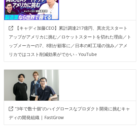
【キャディ加藤CEO】累計調達217億円、異次元スタート
アップがアメリカに挑む／ロケットスタートを切れた理由／ト
ップメーカーの7、8割が顧客に／日本の町工場の強み／アメ
リカではコスト削減効果がでかい - YouTube
“3年で数十個”のハイグロースなプロダクト開発に挑むキャ
ディの開発組織 | FastGrow