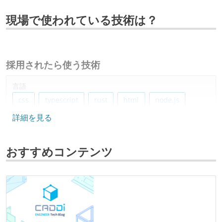
現場で使われている技術は？
採用されたら使う技術
言語
css
typescript
rust
html
node.js
詳細を見る
フレームワーク
nestjs
express
next.js
react
おすすめコンテンツ
データベース
postgresql
プロジェクト管理
jira
github