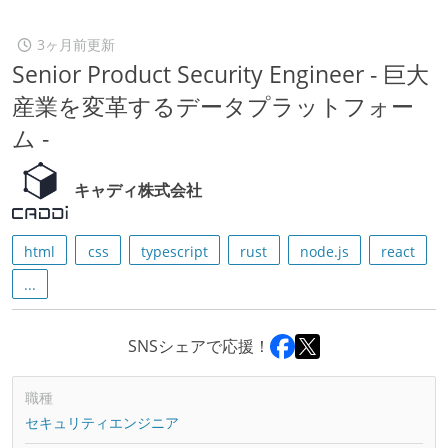
3ヶ月前更新
Senior Product Security Engineer - 巨大
産業を変革するデータプラットフォー
ム -
キャディ株式会社
html
css
typescript
rust
node.js
react
...
SNSシェアで応援！
職種
セキュリティエンジニア