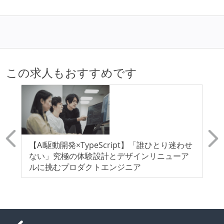
この求人もおすすめです
ッ
【AI駆動開発×TypeScript】「誰ひとり迷わせ
【
を目
ない」究極の体験設計とデザインリニューア
ク
ルに挑むプロダクトエンジニア
を
を