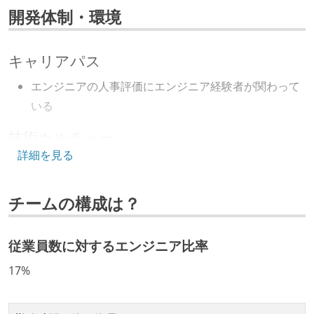
開発体制・環境
キャリアパス
エンジニアの人事評価にエンジニア経験者が関わって
いる
技術カルチャー
詳細を見る
CTO またはそれに準じる、技術やワークフローの標準
化を行う役割の人・部門が存在する
チームの構成は？
開発メンバーの裁量
OS やエディタ、IDE といった個人の環境は、各自の責
従業員数に対するエンジニア比率
任で好きなものを使うことができる
17%
企画を決定する場に、実装を担当する開発メンバーが
参加している