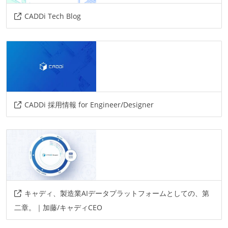
情報共有ツール
CADDi Tech Blog
slack
その他
miro
auth0
circleci
grpc
figma
sentry
datadog
storybook
discord
rest
graphql
firestore
gke
gcp
CADDi 採用情報 for Engineer/Designer
exposed
micronaut
diesel
tonic
tokio
webgl
styled-components
apollo
キャディ、製造業AIデータプラットフォームとしての、第
二章。｜加藤/キャディCEO