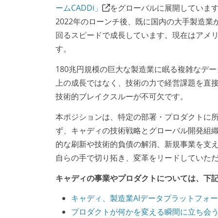
ームCADDi」
をグローバルに展開していま
2022年のローンチ後、既に国内の大手製造業
回るスピードで成長しています。現在はアメ
す。
180兆円規模の巨大な製造業に眠る複雑なデ
上の成長ではなく、技術の力で経営課題を直
技術的ブレイクスルーが不可欠です。
本ポジションは、特定の部署・プロダクトに
ず、キャディの技術戦略とグローバル開発組織
的な刷新や技術的負債の解消、新規事業を支
自らの手で切り拓き、変革をリードしていただく「Senio
キャディの事業やプロダクトについては、下
キャディ、製造業AIデータプラットフォー
プロダクトが何かを変える瞬間に立ち会うこ