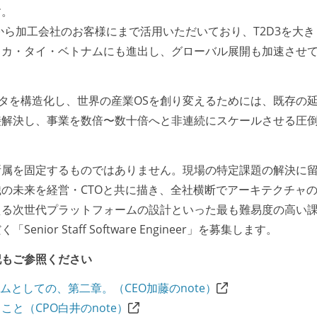
す。
から加工会社のお客様にまで活用いただいており、T2D3を大き
リカ・タイ・ベトナムにも進出し、グローバル展開も加速させ
ータを構造化し、世界の産業OSを創り変えるためには、既存の
接解決し、事業を数倍〜数十倍へと非連続にスケールさせる圧
所属を固定するものではありません。現場の特定課題の解決に
の未来を経営・CTOと共に描き、全社横断でアーキテクチャ
える次世代プラットフォームの設計といった最も難易度の高い
r Staff Software Engineer」を募集します。
記もご参照ください
ムとしての、第二章。（CEO加藤のnote）
と（CPO白井のnote）