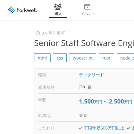
求人
イベント
3ヶ月前更新
Senior Staff Software Eng
html
css
typescript
rust
node.j
職種
テックリード
雇用形態
正社員
年収
1,500
2,500
万円
〜
万円
勤務地
東京
こだわり
下限年収500万円以上