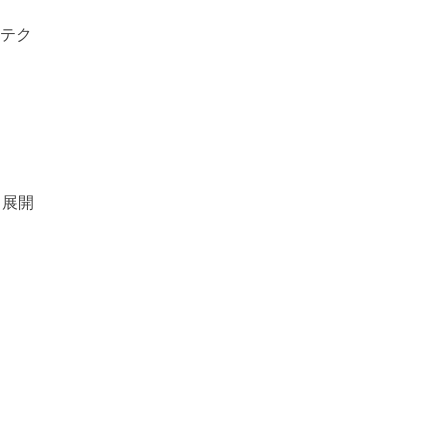
キテク
・展開