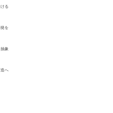
おける
開発を
と抽象
構造へ