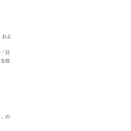
、およ
で「日
げる役
ャ」の