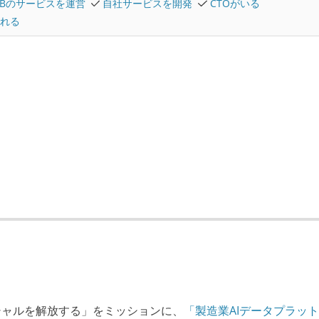
2Bのサービスを運営
自社サービスを開発
CTOがいる
れる
シャルを解放する」をミッションに、
「製造業AIデータプラッ