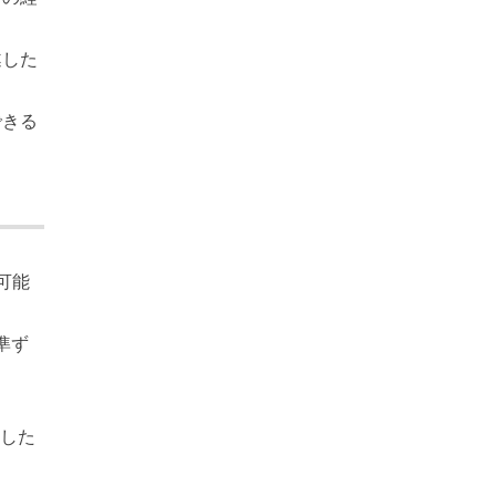
遂した
できる
可能
に準ず
引した