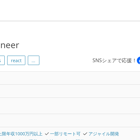
ineer
SNSシェアで応援！
s
react
...
上限年収1000万円以上
一部リモート可
アジャイル開発