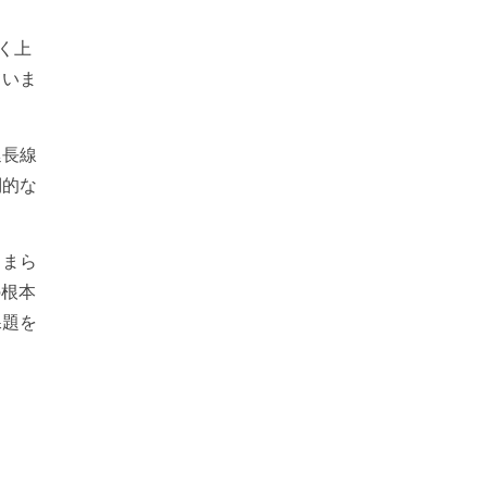
く上
ていま
延長線
倒的な
留まら
の根本
課題を