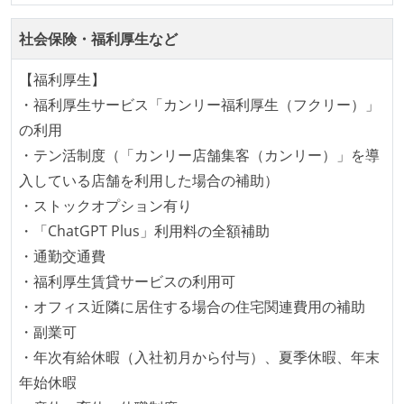
成技術は、基本的に最新版より1年以上ビハインドし
社会保険・福利厚生など
ていない
【福利厚生】
コード品質向上のための取り組み
・福利厚生サービス「カンリー福利厚生（フクリー）」
本番にデプロイされるコードには、全てコードレビュ
の利用
ーまたはペアプログラミングを実施している
・テン活制度（「カンリー店舗集客（カンリー）」を導
「リファクタリングは随時行われるべき」という価値
入している店舗を利用した場合の補助）
観をメンバー全員が共有しており、日常的に実施して
・ストックオプション有り
いる
・「ChatGPT Plus」利用料の全額補助
何らかのコーディング規約をチーム全体で遵守するよ
・通勤交通費
うにしている
・福利厚生賃貸サービスの利用可
提出されたコードには自動的にリグレッションテスト
・オフィス近隣に居住する場合の住宅関連費用の補助
が実行される環境が構築されている
・副業可
・年次有給休暇（入社初月から付与）、夏季休暇、年末
アジャイル実践状況
年始休暇
1ヶ月以下の短い期間でのイテレーション開発を実践