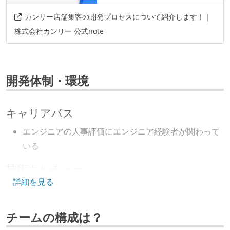
カンリー店舗集客の開発プロセスについて紹介します！｜
株式会社カンリー 公式note
開発体制・環境
キャリアパス
エンジニアの人事評価にエンジニア経験者が関わって
いる
技術カルチャー
詳細を見る
CTO またはそれに準じる、技術やワークフローの標準
化を行う役割の人・部門が存在する
チームの構成は？
取締役（社内）または執行役員として、エンジニアリ