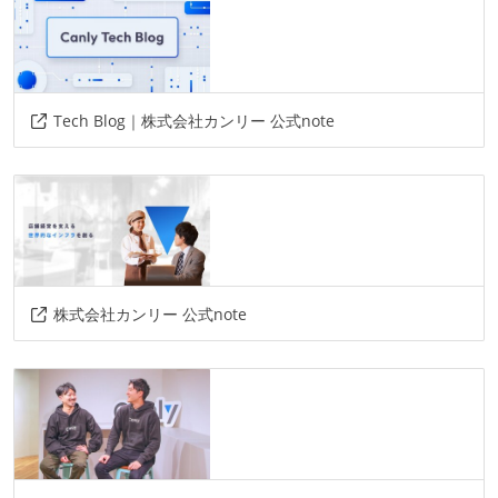
その他、現場で使われている技術
言語
golang
typescript
javascript
Tech Blog｜株式会社カンリー 公式note
フレームワーク
react.js
next.js
echo
その他
magicpod
terraform
react-native
株式会社カンリー 公式note