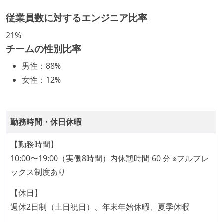
ング部門の人間が経営に参加している
社外から登壇を依頼・指名を受けるようなエンジニア
従業員数に対するエンジニア比率
が在籍している
21%
エンジニアが自発的に外部のイベントやカンファレン
チームの性別比率
スに登壇している
男性
：
88%
開発メンバーの裁量
女性
：
12%
OS やエディタ、IDE といった個人の環境は、各自の責
任で好きなものを使うことができる
勤務時間・休日休暇
企画を決定する場に、実装を担当する開発メンバーが
参加している
【勤務時間】
タスクの見積もりは、実装を担当するメンバーが中心
10:00〜19:00（実働8時間）内休憩時間 60 分 ※フルフレ
となって行う
ックス制度あり
全体のスケジュール管理は、途中の成果を随時確認し
【休日】
ながら、納期または盛り込む機能を柔軟に調整する形
週休2日制（土日祝日）、年末年始休暇、夏季休暇
で行う
プロダクトの開発言語やフレームワークなど主要な構