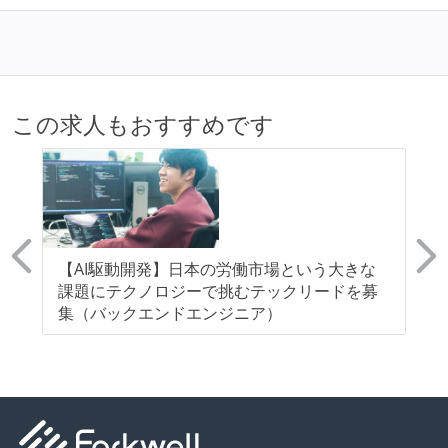
この求人もおすすめです
ッ
【AI駆動開発】日本の労働市場という大きな
CR
を目
課題にテクノロジーで挑むテックリードを募
知
集（バックエンドエンジニア）