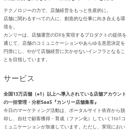
コードによるインフラ構成管理（Infrastructure as
テクノロジーの力で、店舗経営をもっと生産的に。
Code）の環境が整備されている
店舗に関わるすべての人に、創造的な仕事に向き合える環
オープンな情報共有
境を。
カンリーは、店舗運営のDXを実現するプロダクトの提供を
KPI などチームの目標・実績値について、メンバーの
通じて、店舗のコミュニケーションやあらゆる意思決定を
誰もがいつでも閲覧可能になっている
円滑にし、やがて店舗経営に欠かせないインフラとなるこ
ドキュメントの整備やペアプロ、モブワークなど、ナ
とを目指しています。
レッジの共有を積極的に行っている（属人性を減らす
取り組みをしている）
サービス
労働環境の自由度
フレックスタイム制または裁量労働制を採用している
全国13万店舗（※1）以上へ導入されている店舗アカウント
の一括管理・分析SaaS『カンリー店舗集客』
メンバーの多様性
今日のマーケティング活動は、ポータルサイト依存から脱
外国籍の開発メンバーがいる
却し、自社で顧客獲得・育成（ファン化）していく1to1コ
ミュニケーションが加速しています。ただし、実現におい
待遇・福利厚生