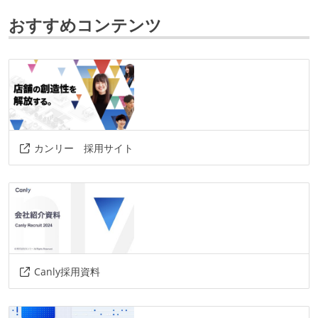
laravel
おすすめコンテンツ
データベース
mysql
ソースコード管理
git
プロジェクト管理
カンリー 採用サイト
backlog
github
情報共有ツール
slack
notion
その他
Canly採用資料
adobe-xd
figma
redash
github-actions
ecs
docker
datadog
discord
aws