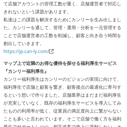
て店舗アカウントの管理工数が重く、店舗運営者で対応し
ストックオプションまたは自社株購入支援制度がある
きれないという課題があります。
私達はこの課題を解決するためにカンリーを生み出しまし
職業安定法に対応する記載事項
た。カンリーを通して、管理・運用・分析を一元管理する
受動喫煙防止措置：屋内禁煙（屋内に喫煙可能室設
ことで店舗運営者の工数を削減し、顧客と向き合う時間を
置）
創出していきます。
https://jp.can-ly.com/
マップ上で近隣のお得な優待を探せる福利厚生サービス
『カンリー福利厚生』
カンリー福利厚生はカンリーのビジョンの実現に向けて、
福利厚生で店舗と顧客を繋ぎ、顧客接点の最適化に寄与す
るという想いで作りました。店舗業界はまだまだ福利厚生
が充実していなく、既存の福利厚生サービスを導入してみ
たものの利用率が低く、従業員の満足度向上に繋がらない
ことも多いと言われています。そこで店舗で働く方を福利
厚生でサポートしつつ、相互送客で売上に貢献したい。そ