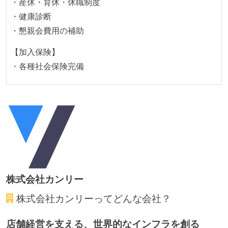
・産休・育休・休職制度
している
・健康診断
デイリーでスタンドアップミーティング、またはそれ
・懇親会費用の補助
に準じるチーム内の打ち合わせを行っている
【加入保険】
イテレーションの最後などに、定期的にチームでふり
・各種社会保険完備
かえりミーティングを行っている
タスク見積もりの単位には絶対量（人日など）ではな
く相対ポイントを用い、極力複数人の意見を調整する
形で行っている
継続的なデプロイ（デリバリー）を行っている
ワークフローの整備
全てのコードをバージョン管理ツールで管理している
株式会社カンリー
各メンバーが実装したコードのマージは Pull Request
ベースで行われる
株式会社カンリー
ってどんな会社？
自動（＝システム化され、1コマンドで実行できる）
店舗経営を支える、世界的なインフラを創る
ビルド、自動デプロイ環境が整備されている