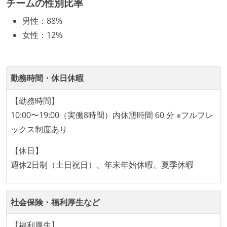
チームの性別比率
化を行う役割の人・部門が存在する
男性
：
88%
取締役（社内）または執行役員として、エンジニアリ
女性
：
12%
ング部門の人間が経営に参加している
社外から登壇を依頼・指名を受けるようなエンジニア
が在籍している
勤務時間・休日休暇
エンジニアが自発的に外部のイベントやカンファレン
スに登壇している
【勤務時間】
最新技術を追いかけるための社内勉強会が定期開催さ
10:00〜19:00（実働8時間）内休憩時間 60 分 ※フルフレ
れ、参加者が自主的に参加している
ックス制度あり
開発メンバーの裁量
【休日】
OS やエディタ、IDE といった個人の環境は、各自の責
週休2日制（土日祝日）、年末年始休暇、夏季休暇
任で好きなものを使うことができる
企画を決定する場に、実装を担当する開発メンバーが
社会保険・福利厚生など
参加している
タスクの見積もりは、実装を担当するメンバーが中心
【福利厚生】