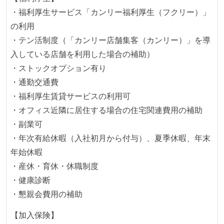
となって行う
・福利厚生サービス「カンリー福利厚生（フクリー）」
全体のスケジュール管理は、途中の成果を随時確認し
の利用
ながら、納期または盛り込む機能を柔軟に調整する形
・テン活制度（「カンリー店舗集客（カンリー）」を導
で行う
入している店舗を利用した場合の補助）
プロダクトの開発言語やフレームワークなど主要な構
・ストックオプション有り
成技術は、基本的に最新版より1年以上ビハインドし
・通勤交通費
ていない
・福利厚生賃貸サービスの利用可
・オフィス近隣に居住する場合の住宅関連費用の補助
コード品質向上のための取り組み
・副業可
本番にデプロイされるコードには、全てコードレビュ
・年次有給休暇（入社初月から付与）、夏季休暇、年末
ーまたはペアプログラミングを実施している
年始休暇
「リファクタリングは随時行われるべき」という価値
・産休・育休・休職制度
観をメンバー全員が共有しており、日常的に実施して
・健康診断
いる
・懇親会費用の補助
何らかのコーディング規約をチーム全体で遵守するよ
【加入保険】
うにしている