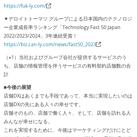
https://fuk-ly.com/
給与形態：賞与あり
労働契約期間：無期雇用
▼デロイトトーマツ グループによる日本国内のテクノロジ
社会保険：各種社会保険完備（雇用・労災・健康・厚
ー企業成長率ランキング「Technology Fast 50 Japan
生年金）
2022/2023/2024」3年連続受賞！
試用期間：なし
https://biz.can-ly.com/news/fast50_2023
受動喫煙防止措置：屋内禁煙（屋内に喫煙可能室設
（※1）当社およびグループ会社が提供するサービスのう
置）
ち、店舗の情報管理を伴うサービスの有料契約店舗数の合
計
■今後の展望
店舗DXはあくまでも手段であって、本当に実現したいのは
店舗DXの先にある人々の幸せです。
店舗そのもの、店舗で働く人々、そして、店舗を訪れる人
みんなが幸せになる。
これを実現するために、今後はマーケティングだけにとど