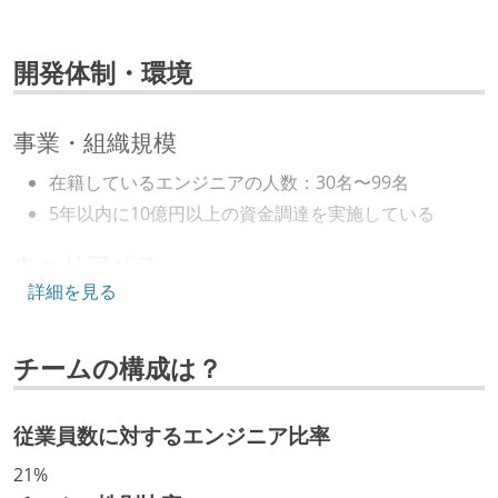
開発体制・環境
事業・組織規模
在籍しているエンジニアの人数：30名〜99名
5年以内に10億円以上の資金調達を実施している
キャリアパス
詳細を見る
エンジニアの人事評価にエンジニア経験者が関わって
いる
チームの構成は？
マネージャーやCTOと高頻度（月1程度）でキャリアに
ついて話す場が設けられている
従業員数に対するエンジニア比率
技術カルチャー
21%
CTO またはそれに準じる、技術やワークフローの標準