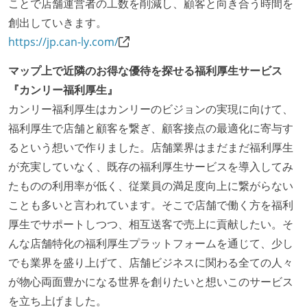
週2日リモート勤務のハイブリットワーク（週3出社）
ことで店舗運営者の工数を削減し、顧客と向き合う時間を
業務時間中に中抜けできる制度がある
創出していきます。
2年以内に未就学児を子育てしながら働いていたエン
https://jp.can-ly.com/
ジニアがいる
マップ上で近隣のお得な優待を探せる福利厚生サービス
フレックスタイム制または裁量労働制を採用している
『カンリー福利厚生』
待遇・福利厚生
カンリー福利厚生はカンリーのビジョンの実現に向けて、
福利厚生で店舗と顧客を繋ぎ、顧客接点の最適化に寄与す
ストックオプションまたは自社株購入支援制度がある
るという想いで作りました。店舗業界はまだまだ福利厚生
職業安定法に対応する記載事項
が充実していなく、既存の福利厚生サービスを導入してみ
たものの利用率が低く、従業員の満足度向上に繋がらない
【フレックスタイム制を適応している】
ことも多いと言われています。そこで店舗で働く方を福利
固定残業時間：月45時間分
厚生でサポートしつつ、相互送客で売上に貢献したい。そ
フレックスタイム制の所定労働時間：1日平均8時間相
んな店舗特化の福利厚生プラットフォームを通じて、少し
当
でも業界を盛り上げて、店舗ビジネスに関わる全ての人々
休憩時間：1時間
が物心両面豊かになる世界を創りたいと想いこのサービス
休日制度：完全週休2日制（土日祝休み）
を立ち上げました。
給与形態：月給制