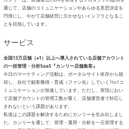
全てのコードをバージョン管理ツールで管理している
通じて、店舗のコミュニケーションやあらゆる意思決定を
各メンバーが実装したコードのマージは Pull Request
円滑にし、やがて店舗経営に欠かせないインフラとなるこ
ベースで行われる
とを目指しています。
自動（＝システム化され、1コマンドで実行できる）
ビルド、自動デプロイ環境が整備されている
サービス
コードによるインフラ構成管理（Infrastructure as
Code）の環境が整備されている
全国13万店舗（※1）以上へ導入されている店舗アカウント
オープンな情報共有
の一括管理・分析SaaS『カンリー店舗集客』
KPI などチームの目標・実績値について、メンバーの
今日のマーケティング活動は、ポータルサイト依存から脱
誰もがいつでも閲覧可能になっている
却し、自社で顧客獲得・育成（ファン化）していく1to1コ
ドキュメントの整備やペアプロ、モブワークなど、ナ
ミュニケーションが加速しています。ただし、実現におい
レッジの共有を積極的に行っている（属人性を減らす
て店舗アカウントの管理工数が重く、店舗運営者で対応し
取り組みをしている）
きれないという課題があります。
私達はこの課題を解決するためにカンリーを生み出しまし
労働環境の自由度
た。カンリーを通して、管理・運用・分析を一元管理する