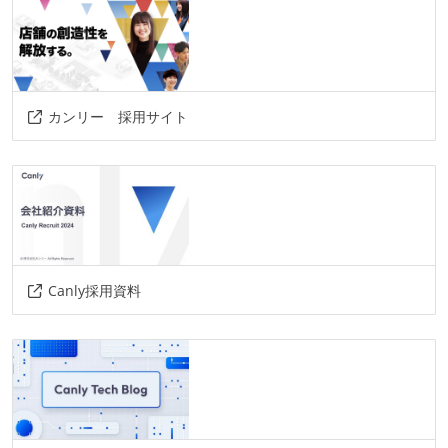
情報共有ツール
slack
notion
その他
カンリー 採用サイト
aws
discord
datadog
docker
ecs
github-actions
redash
figma
adobe-xd
terraform
その他、現場で使われている技術
Canly採用資料
言語
golang
typescript
php
javascript
フレームワーク
react.js
next.js
echo
laravel