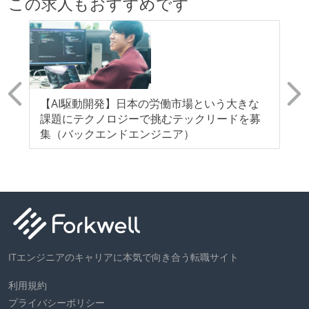
この求人もおすすめです
医
【AI駆動開発】日本の労働市場という大きな
【
角
課題にテクノロジーで挑むテックリードを募
な
携
集（バックエンドエンジニア）
募
ITエンジニアのキャリアに本気で向き合う転職サイト
利用規約
プライバシーポリシー