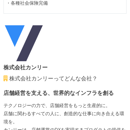
・各種社会保険完備
提出されたコードには自動的にリグレッションテスト
が実行される環境が構築されている
アジャイル実践状況
1ヶ月以下の短い期間でのイテレーション開発を実践
している
デイリーでスタンドアップミーティング、またはそれ
に準じるチーム内の打ち合わせを行っている
株式会社カンリー
イテレーションの最後などに、定期的にチームでふり
かえりミーティングを行っている
株式会社カンリー
ってどんな会社？
タスク見積もりの単位には絶対量（人日など）ではな
店舗経営を支える、世界的なインフラを創る
く相対ポイントを用い、極力複数人の意見を調整する
形で行っている
テクノロジーの力で、店舗経営をもっと生産的に。
継続的なデプロイ（デリバリー）を行っている
店舗に関わるすべての人に、創造的な仕事に向き合える環
ワークフローの整備
境を。
カンリーは、店舗運営のDXを実現するプロダクトの提供を