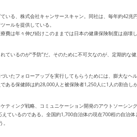
ている、株式会社キャンサースキャン。同社は、毎年約42兆
析ツールを提供している。
医療費は年々伸び続けこのままでは日本の健康保険制度は崩壊
れているのが“予防”だ。そのために不可欠なのが、定期的な
基づいたフォローアップを実行してもらうためには、膨大なヘ
ある保健師は約28,000人と被保険者1,250人に1人の割合
ーケティング戦略、コミュニケーション開発のアウトソーシン
応えているのである。全国約1,700自治体の現在700程の自
う。